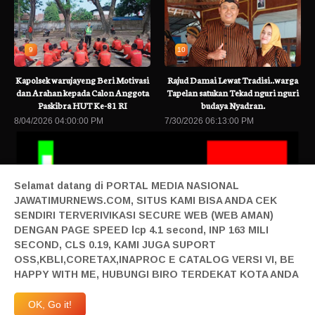
9
10
Kapolsek warujayeng Beri Motivasi
Rajud Damai Lewat Tradisi..warga
dan Arahan kepada Calon Anggota
Tapelan satukan Tekad nguri nguri
Paskibra HUT Ke-81 RI
budaya Nyadran.
8/04/2026 04:00:00 PM
7/30/2026 06:13:00 PM
Selamat datang di PORTAL MEDIA NASIONAL
JAWATIMURNEWS.COM, SITUS KAMI BISA ANDA CEK
SENDIRI TERVERIVIKASI SECURE WEB (WEB AMAN)
DENGAN PAGE SPEED lcp 4.1 second, INP 163 MILI
SECOND, CLS 0.19, KAMI JUGA SUPORT
Terbaru
Transaksi Kripto di Indonesia Selalu Tembus Rp45 Triliun pad
OSS,KBLI,CORETAX,INAPROC E CATALOG VERSI VI, BE
Home|
Login|
Privacy|
Pedoman Siber|
Contact|
Tentang|
HAPPY WITH ME, HUBUNGI BIRO TERDEKAT KOTA ANDA
Produk|
Adv|
Mitra|
Staff Redaksi|
Redaksi|
| Design By Sonata
Abraham | @2019 All Right Reserved | Milad JTN Ke 4 | 27 April 2023 JTN Melangkah
OK, Go it!
Maju | Anggardaya Terpandang-Berharga-Terdepan-Berkelas