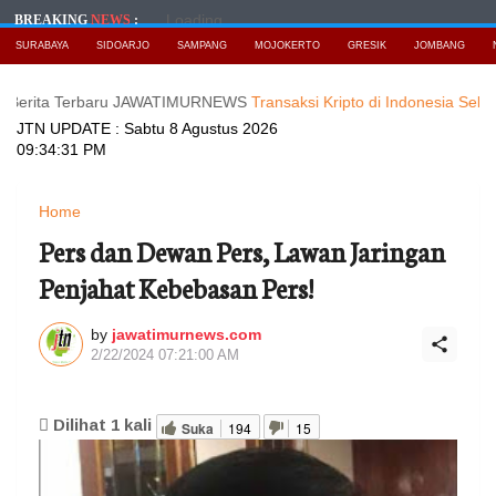
Loading...
BREAKING
NEWS
:
SURABAYA
SIDOARJO
SAMPANG
MOJOKERTO
GRESIK
JOMBANG
 Terbaru JAWATIMURNEWS
Transaksi Kripto di Indonesia Selalu Tembu
JTN UPDATE :
Sabtu 8 Agustus 2026
09:34:33 PM
Home
Pers dan Dewan Pers, Lawan Jaringan
Penjahat Kebebasan Pers!
by
jawatimurnews.com
2/22/2024 07:21:00 AM
Dilihat
1
kali
Suka
194
15