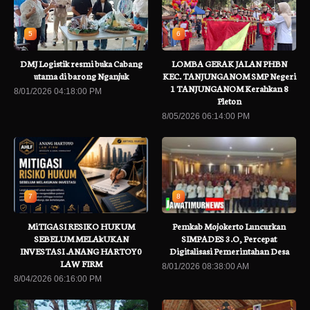
5
6
DMJ Logistik resmi buka Cabang
LOMBA GERAK JALAN PHBN
utama di barong Nganjuk
KEC. TANJUNGANOM SMP Negeri
1 TANJUNGANOM Kerahkan 8
8/01/2026 04:18:00 PM
Pleton
8/05/2026 06:14:00 PM
7
8
MiTIGASI RESIKO HUKUM
Pemkab Mojokerto Luncurkan
SEBELUM MELAkUKAN
SIMPADES 3.O, Percepat
INVESTASI .ANANG HARTOY0
Digitalisasi Pemerintahan Desa
LAW FIRM
8/01/2026 08:38:00 AM
8/04/2026 06:16:00 PM