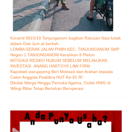
Koramil 0810/10 Tanjunganom bagikan Ratusan Nasi kotak
dalam Giat Jum,at berkah
LOMBA GERAK JALAN PHBN KEC. TANJUNGANOM SMP
Negeri 1 TANJUNGANOM Kerahkan 8 Pleton
MiTIGASI RESIKO HUKUM SEBELUM MELAkUKAN
INVESTASI .ANANG HARTOY0 LAW FIRM
Kapolsek warujayeng Beri Motivasi dan Arahan kepada
Calon Anggota Paskibra HUT Ke-81 RI
Ditolak Warga Hingga Pemuka Agama, Outlet HWG di
Wlingi Blitar Tetap Bertahan Beroperasi