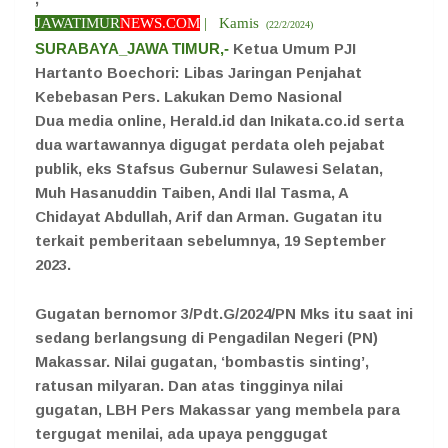
JAWATIMUR
NEWS.COM
| Kamis
(22/2/2024)
SURABAYA_JAWA TIMUR,-
Ketua Umum PJI
Hartanto Boechori: Libas Jaringan Penjahat
Kebebasan Pers. Lakukan Demo Nasional
Dua media online, Herald.id dan Inikata.co.id serta
dua wartawannya digugat perdata oleh pejabat
publik, eks Stafsus Gubernur Sulawesi Selatan,
Muh Hasanuddin Taiben, Andi Ilal Tasma, A
Chidayat Abdullah, Arif dan Arman. Gugatan itu
terkait pemberitaan sebelumnya, 19 September
2023.
Gugatan bernomor 3/Pdt.G/2024/PN Mks itu saat ini
sedang berlangsung di Pengadilan Negeri (PN)
Makassar. Nilai gugatan, ‘bombastis sinting’,
ratusan milyaran. Dan atas tingginya nilai
gugatan, LBH Pers Makassar yang membela para
tergugat menilai, ada upaya penggugat