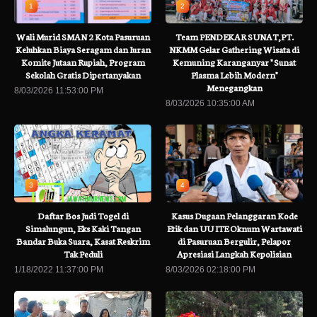
1
2
Wali Murid SMAN 2 Kota Pasuruan
Team PENDEKAR SUNAT,PT.
Keluhkan Biaya Seragam dan Iuran
NKMM Gelar Gathering Wisata di
Komite Jutaan Rupiah, Program
Kemuning Karanganyar " Sunat
Sekolah Gratis Dipertanyakan
Plasma Lebih Modern"
Menegangkan
8/03/2026 11:53:00 PM
8/03/2026 10:35:00 AM
3
4
Daftar Bos Judi Togel di
Kasus Dugaan Pelanggaran Kode
Simalungun, Eks Kaki Tangan
Etik dan UU ITE Oknum Wartawati
Bandar Buka Suara, Kasat Reskrim
di Pasuruan Bergulir, Pelapor
Tak Peduli
Apresiasi Langkah Kepolisian
1/18/2022 11:37:00 PM
8/03/2026 02:18:00 PM