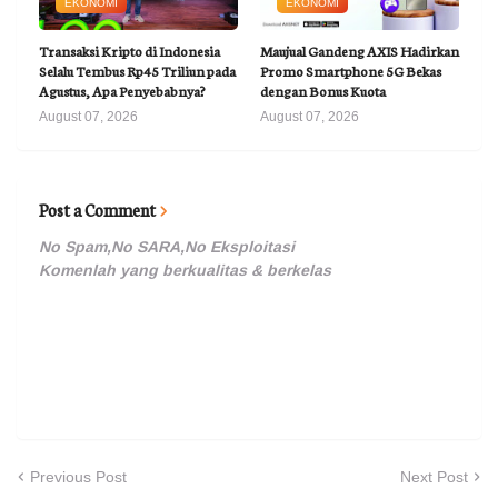
EKONOMI
EKONOMI
Transaksi Kripto di Indonesia
Maujual Gandeng AXIS Hadirkan
Selalu Tembus Rp45 Triliun pada
Promo Smartphone 5G Bekas
Agustus, Apa Penyebabnya?
dengan Bonus Kuota
August 07, 2026
August 07, 2026
Post a Comment
No Spam,No SARA,No Eksploitasi
Komenlah yang berkualitas & berkelas
Previous Post
Next Post