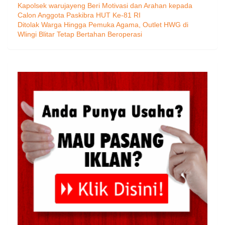
Kapolsek warujayeng Beri Motivasi dan Arahan kepada
Calon Anggota Paskibra HUT Ke-81 RI
Ditolak Warga Hingga Pemuka Agama, Outlet HWG di
Wlingi Blitar Tetap Bertahan Beroperasi