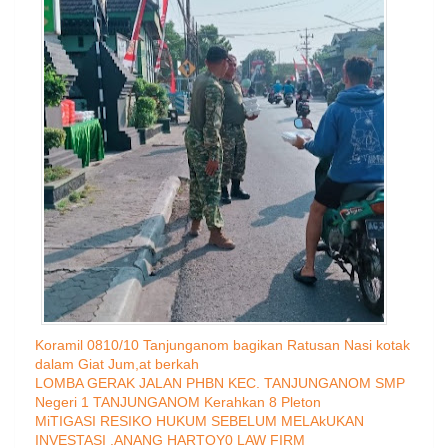
Koramil 0810/10 Tanjunganom bagikan Ratusan Nasi kotak
dalam Giat Jum,at berkah
LOMBA GERAK JALAN PHBN KEC. TANJUNGANOM SMP
Negeri 1 TANJUNGANOM Kerahkan 8 Pleton
MiTIGASI RESIKO HUKUM SEBELUM MELAkUKAN
INVESTASI .ANANG HARTOY0 LAW FIRM