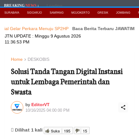
Loading...
BREAKING
NEWS
:
SURABAYA
SIDOARJO
SAMPANG
MOJOKERTO
GRESIK
JOMBANG
ar Perkara Menuju SP2HP
Baca Berita Terbaru JAWATIMURNEWS
B
JTN UPDATE :
Minggu 9 Agustus 2026
11:36:54 PM
Home
DESKOBIS
Solusi Tanda Tangan Digital Instansi
untuk Lembaga Pemerintah dan
Swasta
by
EditorVT
10/16/2025 04:00:00 PM
Dilihat
1
kali
Suka
195
15