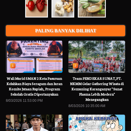
PALING BANYAK DILIHAT
1
2
Wali Murid SMAN 2 Kota Pasuruan
Team PENDEKAR SUNAT,PT.
Keluhkan Biaya Seragam dan Iuran
NKMM Gelar Gathering Wisata di
Komite Jutaan Rupiah, Program
Kemuning Karanganyar " Sunat
Sekolah Gratis Dipertanyakan
Plasma Lebih Modern"
Menegangkan
8/03/2026 11:53:00 PM
8/03/2026 10:35:00 AM