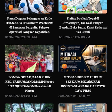
3
4
Kasus Dugaan Pelanggaran Kode
Daftar Bos Judi Togel di
Etik dan UU ITE Oknum Wartawati
Simalungun, Eks Kaki Tangan
di Pasuruan Bergulir, Pelapor
Bandar Buka Suara, Kasat Reskrim
Apresiasi Langkah Kepolisian
Tak Peduli
8/03/2026 02:18:00 PM
1/18/2022 11:37:00 PM
5
6
LOMBA GERAK JALAN PHBN
MiTIGASI RESIKO HUKUM
KEC. TANJUNGANOM SMP Negeri
SEBELUM MELAkUKAN
1 TANJUNGANOM Kerahkan 8
INVESTASI .ANANG HARTOY0
Pleton
LAW FIRM
8/05/2026 06:14:00 PM
8/04/2026 06:16:00 PM