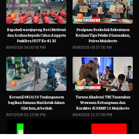
7
8
Kapolsek warujayeng Beri Motivasi
Penipuan Berkedok Rekrutmen
dan Arahan kepada Calon Anggota
KerjaanTiga Pelaku Diamankan,
Paskibra HUT Ke-81 RI
Polres Mojokerto
8/04/2026 04:00:00 PM
8/08/2026 09:57:00 AM
9
10
Koramil 0810/10 Tanjunganom
Taruna Akademi TNI Tanamkan
bagikan Ratusan Nasi kotak dalam
Wawasan Kebangsaan dan
Giat Jum,at berkah
Karakter di SRMP 15 Mojokerto
8/07/2026 01:15:00 PM
8/04/2026 12:27:00 PM