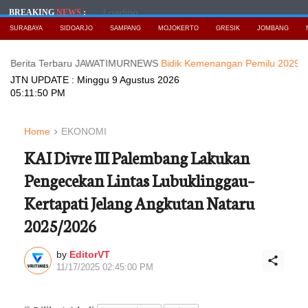
Loading...
BREAKING
NEWS
:
SURABAYA
SIDOARJO
SAMPANG
MOJOKERTO
GRESIK
JOMBANG
a Terbaru JAWATIMURNEWS
Bidik Kemenangan Pemilu 2029, DPD Nas
JTN UPDATE :
Minggu 9 Agustus 2026
05:11:51 PM
Home
EKONOMI
KAI Divre III Palembang Lakukan
Pengecekan Lintas Lubuklinggau–
Kertapati Jelang Angkutan Nataru
2025/2026
by
EditorVT
11/17/2025 02:45:00 PM