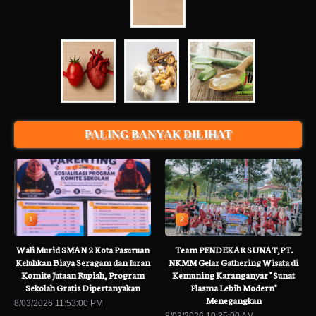
PALING BANYAK DILIHAT
1
2
Wali Murid SMAN 2 Kota Pasuruan
Team PENDEKAR SUNAT,PT.
Keluhkan Biaya Seragam dan Iuran
NKMM Gelar Gathering Wisata di
Komite Jutaan Rupiah, Program
Kemuning Karanganyar " Sunat
Sekolah Gratis Dipertanyakan
Plasma Lebih Modern"
Menegangkan
8/03/2026 11:53:00 PM
8/03/2026 10:35:00 AM