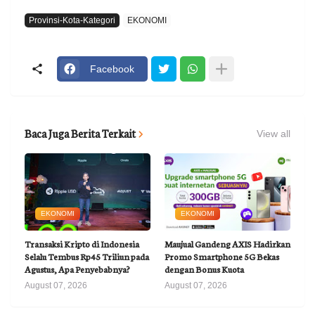
Provinsi-Kota-Kategori
EKONOMI
Facebook
Baca Juga Berita Terkait
View all
EKONOMI
EKONOMI
Transaksi Kripto di Indonesia
Maujual Gandeng AXIS Hadirkan
Selalu Tembus Rp45 Triliun pada
Promo Smartphone 5G Bekas
Agustus, Apa Penyebabnya?
dengan Bonus Kuota
August 07, 2026
August 07, 2026