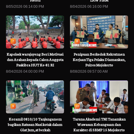
8/05/2026 06:14:00 PM
8/04/2026 06:16:00 PM
7
8
Kapolsek warujayeng Beri Motivasi
Penipuan Berkedok Rekrutmen
dan Arahan kepada Calon Anggota
KerjaanTiga Pelaku Diamankan,
Paskibra HUT Ke-81 RI
Polres Mojokerto
8/04/2026 04:00:00 PM
8/08/2026 09:57:00 AM
9
10
Koramil 0810/10 Tanjunganom
Taruna Akademi TNI Tanamkan
bagikan Ratusan Nasi kotak dalam
Wawasan Kebangsaan dan
Giat Jum,at berkah
Karakter di SRMP 15 Mojokerto