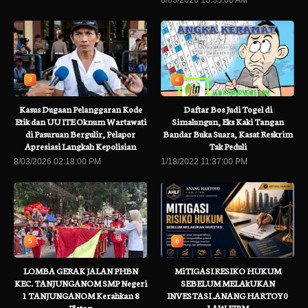
3
4
Kasus Dugaan Pelanggaran Kode
Daftar Bos Judi Togel di
Etik dan UU ITE Oknum Wartawati
Simalungun, Eks Kaki Tangan
di Pasuruan Bergulir, Pelapor
Bandar Buka Suara, Kasat Reskrim
Apresiasi Langkah Kepolisian
Tak Peduli
8/03/2026 02:18:00 PM
1/18/2022 11:37:00 PM
5
6
LOMBA GERAK JALAN PHBN
MiTIGASI RESIKO HUKUM
KEC. TANJUNGANOM SMP Negeri
SEBELUM MELAkUKAN
1 TANJUNGANOM Kerahkan 8
INVESTASI .ANANG HARTOY0
Pleton
LAW FIRM