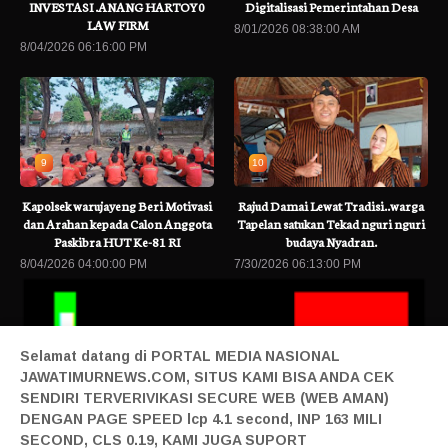
INVESTASI .ANANG HARTOY0
Digitalisasi Pemerintahan Desa
LAW FIRM
8/01/2026 08:38:00 AM
8/04/2026 06:16:00 PM
9
10
Kapolsek warujayeng Beri Motivasi
Rajud Damai Lewat Tradisi..warga
dan Arahan kepada Calon Anggota
Tapelan satukan Tekad nguri nguri
Paskibra HUT Ke-81 RI
budaya Nyadran.
8/04/2026 04:00:00 PM
7/30/2026 06:13:00 PM
Selamat datang di PORTAL MEDIA NASIONAL
JAWATIMURNEWS.COM, SITUS KAMI BISA ANDA CEK
SENDIRI TERVERIVIKASI SECURE WEB (WEB AMAN)
DENGAN PAGE SPEED lcp 4.1 second, INP 163 MILI
SECOND, CLS 0.19, KAMI JUGA SUPORT
dengan Bonus Kuota
Baca Berita Terbaru
Pelindo Multi Terminal Tan