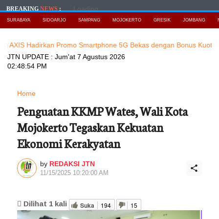
Loading...
BREAKING
NEWS
:
SURABAYA
SIDOARJO
SAMPANG
MOJOKERTO
GRESIK
JOMBANG
adirkan Promo Smartphone 5G Bekas dengan Bonus Kuota
Baca Ber
JTN UPDATE :
Jum'at 7 Agustus 2026
02:48:56 PM
Home
Penguatan KKMP Wates, Wali Kota
Mojokerto Tegaskan Kekuatan
Ekonomi Kerakyatan
by
REDAKSI JTN
11/15/2025 10:20:00 AM
Dilihat
1
kali
Suka
194
15