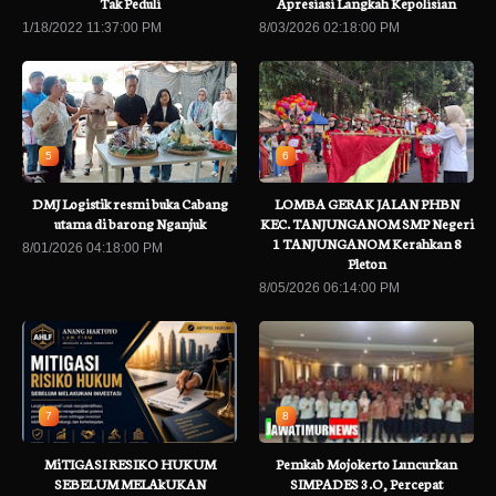
Tak Peduli
Apresiasi Langkah Kepolisian
1/18/2022 11:37:00 PM
8/03/2026 02:18:00 PM
5
6
DMJ Logistik resmi buka Cabang
LOMBA GERAK JALAN PHBN
utama di barong Nganjuk
KEC. TANJUNGANOM SMP Negeri
1 TANJUNGANOM Kerahkan 8
8/01/2026 04:18:00 PM
Pleton
8/05/2026 06:14:00 PM
7
8
MiTIGASI RESIKO HUKUM
Pemkab Mojokerto Luncurkan
SEBELUM MELAkUKAN
SIMPADES 3.O, Percepat