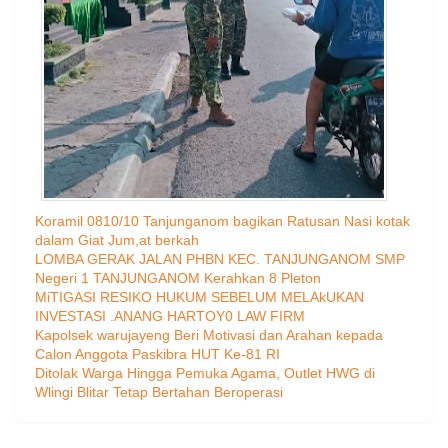
Koramil 0810/10 Tanjunganom bagikan Ratusan Nasi kotak
dalam Giat Jum,at berkah
LOMBA GERAK JALAN PHBN KEC. TANJUNGANOM SMP
Negeri 1 TANJUNGANOM Kerahkan 8 Pleton
MiTIGASI RESIKO HUKUM SEBELUM MELAkUKAN
INVESTASI .ANANG HARTOY0 LAW FIRM
Kapolsek warujayeng Beri Motivasi dan Arahan kepada
Calon Anggota Paskibra HUT Ke-81 RI
Ditolak Warga Hingga Pemuka Agama, Outlet HWG di
Wlingi Blitar Tetap Bertahan Beroperasi