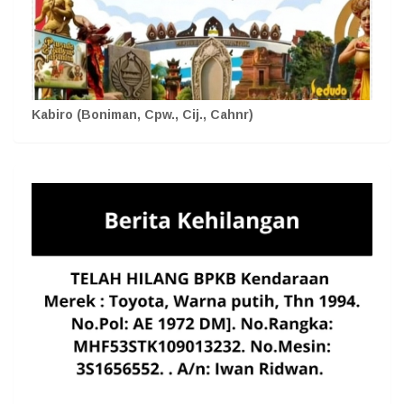
Kabiro (Boniman, Cpw., Cij., Cahnr)