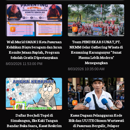
1
2
Wali Murid SMAN 2 Kota Pasuruan
Team PENDEKAR SUNAT,PT.
Keluhkan Biaya Seragam dan Iuran
NKMM Gelar Gathering Wisata di
Komite Jutaan Rupiah, Program
Kemuning Karanganyar " Sunat
Sekolah Gratis Dipertanyakan
Plasma Lebih Modern"
Menegangkan
8/03/2026 11:53:00 PM
8/03/2026 10:35:00 AM
3
4
Daftar Bos Judi Togel di
Kasus Dugaan Pelanggaran Kode
Simalungun, Eks Kaki Tangan
Etik dan UU ITE Oknum Wartawati
Bandar Buka Suara, Kasat Reskrim
di Pasuruan Bergulir, Pelapor