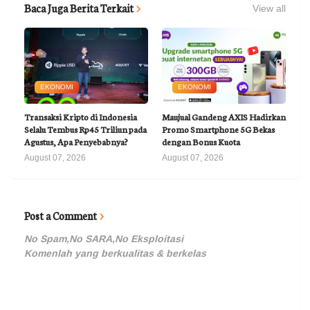
Baca Juga Berita Terkait
View all
EKONOMI
EKONOMI
Transaksi Kripto di Indonesia
Maujual Gandeng AXIS Hadirkan
Selalu Tembus Rp45 Triliun pada
Promo Smartphone 5G Bekas
Agustus, Apa Penyebabnya?
dengan Bonus Kuota
August 07, 2026
August 07, 2026
Post a Comment
No Spam,No SARA,No Eksploitasi
Komenlah yang berkualitas & berkelas