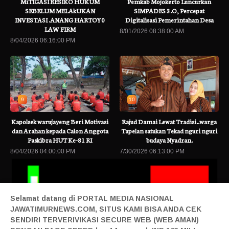
MiTIGASI RESIKO HUKUM
Pemkab Mojokerto Luncurkan
SEBELUM MELAkUKAN
SIMPADES 3.O, Percepat
INVESTASI .ANANG HARTOY0
Digitalisasi Pemerintahan Desa
LAW FIRM
8/01/2026 08:38:00 AM
8/04/2026 06:16:00 PM
9
10
Kapolsek warujayeng Beri Motivasi
Rajud Damai Lewat Tradisi..warga
dan Arahan kepada Calon Anggota
Tapelan satukan Tekad nguri nguri
Paskibra HUT Ke-81 RI
budaya Nyadran.
8/04/2026 04:00:00 PM
7/30/2026 06:13:00 PM
Selamat datang di PORTAL MEDIA NASIONAL
JAWATIMURNEWS.COM, SITUS KAMI BISA ANDA CEK
SENDIRI TERVERIVIKASI SECURE WEB (WEB AMAN)