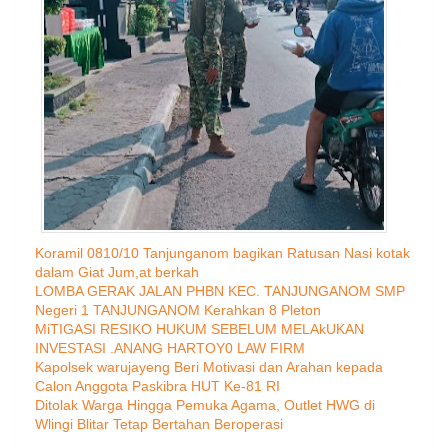
Koramil 0810/10 Tanjunganom bagikan Ratusan Nasi kotak
dalam Giat Jum,at berkah
LOMBA GERAK JALAN PHBN KEC. TANJUNGANOM SMP
Negeri 1 TANJUNGANOM Kerahkan 8 Pleton
MiTIGASI RESIKO HUKUM SEBELUM MELAkUKAN
INVESTASI .ANANG HARTOY0 LAW FIRM
Kapolsek warujayeng Beri Motivasi dan Arahan kepada
Calon Anggota Paskibra HUT Ke-81 RI
Ditolak Warga Hingga Pemuka Agama, Outlet HWG di
Wlingi Blitar Tetap Bertahan Beroperasi