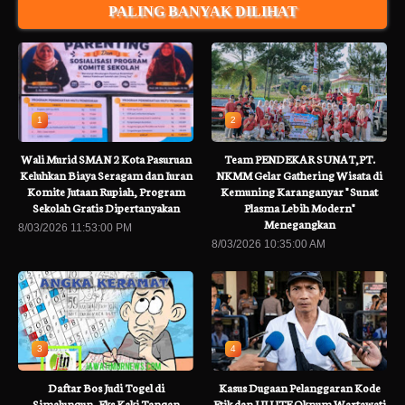
PALING BANYAK DILIHAT
1
2
Wali Murid SMAN 2 Kota Pasuruan
Team PENDEKAR SUNAT,PT.
Keluhkan Biaya Seragam dan Iuran
NKMM Gelar Gathering Wisata di
Komite Jutaan Rupiah, Program
Kemuning Karanganyar " Sunat
Sekolah Gratis Dipertanyakan
Plasma Lebih Modern"
Menegangkan
8/03/2026 11:53:00 PM
8/03/2026 10:35:00 AM
3
4
Daftar Bos Judi Togel di
Kasus Dugaan Pelanggaran Kode
Simalungun, Eks Kaki Tangan
Etik dan UU ITE Oknum Wartawati