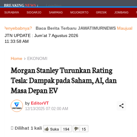
Loading...
BREAKING
NEWS
:
SURABAYA
SIDOARJO
SAMPANG
MOJOKERTO
GRESIK
JOMBANG
abnya?
Baca Berita Terbaru JAWATIMURNEWS
Maujual Gandeng AX
JTN UPDATE :
Jum'at 7 Agustus 2026
11:34:00 AM
Home
EKONOMI
Morgan Stanley Turunkan Rating
Tesla: Dampak pada Saham, AI, dan
Masa Depan EV
by
EditorVT
12/13/2025 07:02:00 AM
Dilihat
1
kali
Suka
194
15