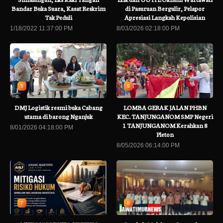
Bandar Buka Suara, Kasat Reskrim
di Pasuruan Bergulir, Pelapor
Tak Peduli
Apresiasi Langkah Kepolisian
1/18/2022 11:37:00 PM
8/03/2026 02:18:00 PM
5
6
DMJ Logistik resmi buka Cabang
LOMBA GERAK JALAN PHBN
utama di barong Nganjuk
KEC. TANJUNGANOM SMP Negeri
1 TANJUNGANOM Kerahkan 8
8/01/2026 04:18:00 PM
Pleton
8/05/2026 06:14:00 PM
7
8