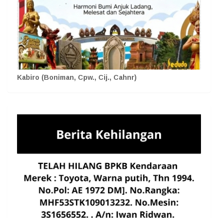
Kabiro (Boniman, Cpw., Cij., Cahnr)