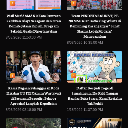
1
2
Wali Murid SMAN 2 Kota Pasuruan
Team PENDEKAR SUNAT,PT.
Keluhkan Biaya Seragam dan Iuran
NKMM Gelar Gathering Wisata di
Komite Jutaan Rupiah, Program
Kemuning Karanganyar " Sunat
Sekolah Gratis Dipertanyakan
Plasma Lebih Modern"
Menegangkan
8/03/2026 11:53:00 PM
8/03/2026 10:35:00 AM
3
4
Kasus Dugaan Pelanggaran Kode
Daftar Bos Judi Togel di
Etik dan UU ITE Oknum Wartawati
Simalungun, Eks Kaki Tangan
di Pasuruan Bergulir, Pelapor
Bandar Buka Suara, Kasat Reskrim
Apresiasi Langkah Kepolisian
Tak Peduli
8/03/2026 02:18:00 PM
1/18/2022 11:37:00 PM