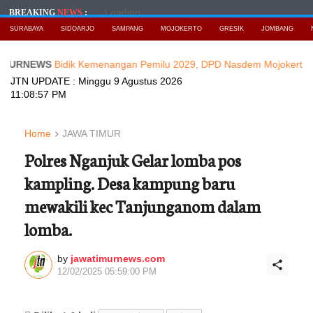
Loading...
BREAKING
NEWS
:
SURABAYA
SIDOARJO
SAMPANG
MOJOKERTO
GRESIK
JOMBANG
WS
Bidik Kemenangan Pemilu 2029, DPD Nasdem Mojokerto Lantik P
JTN UPDATE :
Minggu 9 Agustus 2026
11:08:59 PM
Home
JAWA TIMUR
Polres Nganjuk Gelar lomba pos
kampling. Desa kampung baru
mewakili kec Tanjunganom dalam
lomba.
by
jawatimurnews.com
12/02/2025 05:59:00 PM