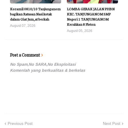
Koramil 0810/10 Tanjunganom
LOMBA GERAK JALAN PHBN
bagikan Ratusan Nasi kotak
KEC. TANJUNGANOM SMP
dalam Giat Jum,at berkah
Negeri 1 TANJUNGANOM
Kerahkan 8 Pleton
August 07, 2026
August 05, 2026
Post a Comment
No Spam,No SARA,No Eksploitasi
Komenlah yang berkualitas & berkelas
Previous Post
Next Post