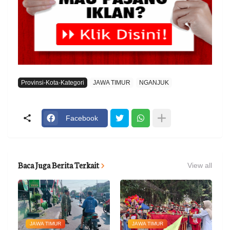
Provinsi-Kota-Kategori
JAWA TIMUR
NGANJUK
Facebook
Baca Juga Berita Terkait
View all
JAWA TIMUR
JAWA TIMUR