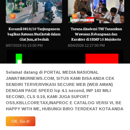
9
10
Koramil 0810/10 Tanjunganom
Taruna Akademi TNI Tanamkan
bagikan Ratusan Nasi kotak dalam
Wawasan Kebangsaan dan
Giat Jum,at berkah
Karakter di SRMP 15 Mojokerto
8/07/2026 01:15:00 PM
8/04/2026 12:27:00 PM
Selamat datang di PORTAL MEDIA NASIONAL
JAWATIMURNEWS.COM, SITUS KAMI BISA ANDA CEK
SENDIRI TERVERIVIKASI SECURE WEB (WEB AMAN)
DENGAN PAGE SPEED lcp 4.1 second, INP 163 MILI
SECOND, CLS 0.19, KAMI JUGA SUPORT
D Nasdem Mojokerto Lantik PAC 18 Kecamatan
Baca Berita Terbaru
OSS,KBLI,CORETAX,INAPROC E CATALOG VERSI VI, BE
Home|
Login|
Privacy|
Pedoman Siber|
Contact|
Tentang|
HAPPY WITH ME, HUBUNGI BIRO TERDEKAT KOTA ANDA
Produk|
Adv|
Mitra|
Staff Redaksi|
Redaksi|
| Design By Sonata
Abraham | @2019 All Right Reserved | Milad JTN Ke 4 | 27 April 2023 JTN Melangkah
OK, Go it!
Maju | Anggardaya Terpandang-Berharga-Terdepan-Berkelas