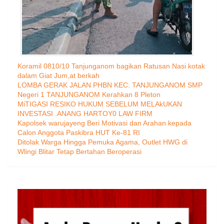
Koramil 0810/10 Tanjunganom bagikan Ratusan Nasi kotak
dalam Giat Jum,at berkah
LOMBA GERAK JALAN PHBN KEC. TANJUNGANOM SMP
Negeri 1 TANJUNGANOM Kerahkan 8 Pleton
MiTIGASI RESIKO HUKUM SEBELUM MELAkUKAN
INVESTASI .ANANG HARTOY0 LAW FIRM
Kapolsek warujayeng Beri Motivasi dan Arahan kepada
Calon Anggota Paskibra HUT Ke-81 RI
Ditolak Warga Hingga Pemuka Agama, Outlet HWG di
Wlingi Blitar Tetap Bertahan Beroperasi