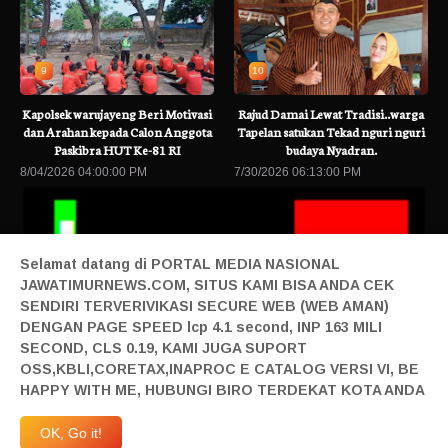
9
10
Kapolsek warujayeng Beri Motivasi
Rajud Damai Lewat Tradisi..warga
dan Arahan kepada Calon Anggota
Tapelan satukan Tekad nguri nguri
Paskibra HUT Ke-81 RI
budaya Nyadran.
8/04/2026 04:00:00 PM
7/30/2026 06:13:00 PM
Selamat datang di PORTAL MEDIA NASIONAL
JAWATIMURNEWS.COM, SITUS KAMI BISA ANDA CEK
SENDIRI TERVERIVIKASI SECURE WEB (WEB AMAN)
DENGAN PAGE SPEED lcp 4.1 second, INP 163 MILI
SECOND, CLS 0.19, KAMI JUGA SUPORT
 Terbaru
Transaksi Kripto di Indonesia Selalu Tembus Rp45 Triliun pa
OSS,KBLI,CORETAX,INAPROC E CATALOG VERSI VI, BE
Home|
Login|
Privacy|
Pedoman Siber|
Contact|
Tentang|
HAPPY WITH ME, HUBUNGI BIRO TERDEKAT KOTA ANDA
Produk|
Adv|
Mitra|
Staff Redaksi|
Redaksi|
| Design By Sonata
Abraham | @2019 All Right Reserved | Milad JTN Ke 4 | 27 April 2023 JTN Melangkah
OK, Go it!
Maju | Anggardaya Terpandang-Berharga-Terdepan-Berkelas