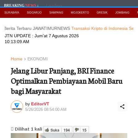
Loading...
BREAKING
NEWS
:
SURABAYA
SIDOARJO
SAMPANG
MOJOKERTO
GRESIK
JOMBANG
a Terbaru JAWATIMURNEWS
Transaksi Kripto di Indonesia Selalu Tem
JTN UPDATE :
Jum'at 7 Agustus 2026
10:13:10 AM
Home
EKONOMI
Jelang Libur Panjang, BRI Finance
Optimalkan Pembiayaan Mobil Baru
bagi Masyarakat
by
EditorVT
5/26/2026 08:54:00 AM
Dilihat
1
kali
Suka
194
15