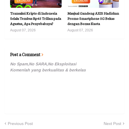
EKONOMI
EKONOMI
Transaksi Kripto di Indonesia
Maujual Gandeng AXIS Hadirkan
Selalu Tembus Rp45 Triliun pada
Promo Smartphone 5G Bekas
Agustus, Apa Penyebabnya?
dengan Bonus Kuota
August 07, 2026
August 07, 2026
Post a Comment
No Spam,No SARA,No Eksploitasi
Komenlah yang berkualitas & berkelas
Previous Post
Next Post