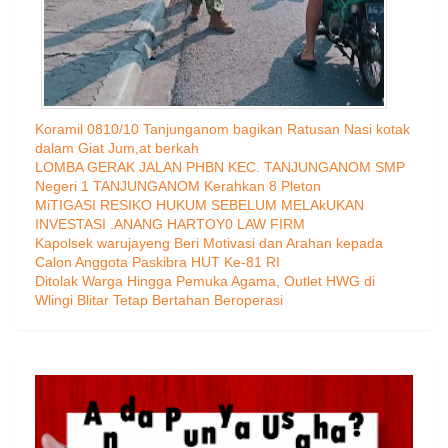
Koramil 0810/10 Tanjunganom bagikan Ratusan Nasi kotak
dalam Giat Jum,at berkah
LOMBA GERAK JALAN PHBN KEC. TANJUNGANOM SMP
Negeri 1 TANJUNGANOM Kerahkan 8 Pleton
MiTIGASI RESIKO HUKUM SEBELUM MELAkUKAN
INVESTASI .ANANG HARTOY0 LAW FIRM
Kapolsek warujayeng Beri Motivasi dan Arahan kepada
Calon Anggota Paskibra HUT Ke-81 RI
Ditolak Warga Hingga Pemuka Agama, Outlet HWG di
Wlingi Blitar Tetap Bertahan Beroperasi