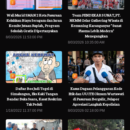
1
2
Wali Murid SMAN 2 Kota Pasuruan
Team PENDEKAR SUNAT,PT.
Keluhkan Biaya Seragam dan Iuran
NKMM Gelar Gathering Wisata di
Komite Jutaan Rupiah, Program
Kemuning Karanganyar " Sunat
Sekolah Gratis Dipertanyakan
Plasma Lebih Modern"
Menegangkan
8/03/2026 11:53:00 PM
8/03/2026 10:35:00 AM
3
4
Daftar Bos Judi Togel di
Kasus Dugaan Pelanggaran Kode
Simalungun, Eks Kaki Tangan
Etik dan UU ITE Oknum Wartawati
Bandar Buka Suara, Kasat Reskrim
di Pasuruan Bergulir, Pelapor
Tak Peduli
Apresiasi Langkah Kepolisian
1/18/2022 11:37:00 PM
8/03/2026 02:18:00 PM