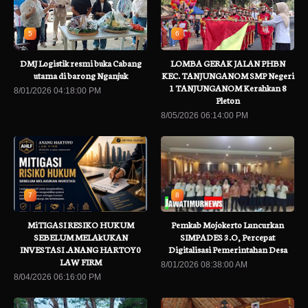
5
6
DMJ Logistik resmi buka Cabang
LOMBA GERAK JALAN PHBN
utama di barong Nganjuk
KEC. TANJUNGANOM SMP Negeri
1 TANJUNGANOM Kerahkan 8
8/01/2026 04:18:00 PM
Pleton
8/05/2026 06:14:00 PM
7
8
MiTIGASI RESIKO HUKUM
Pemkab Mojokerto Luncurkan
SEBELUM MELAkUKAN
SIMPADES 3.O, Percepat
INVESTASI .ANANG HARTOY0
Digitalisasi Pemerintahan Desa
LAW FIRM
8/01/2026 08:38:00 AM
8/04/2026 06:16:00 PM