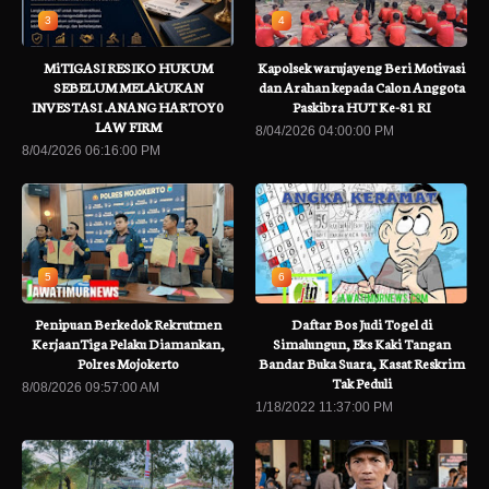
3
4
MiTIGASI RESIKO HUKUM
Kapolsek warujayeng Beri Motivasi
SEBELUM MELAkUKAN
dan Arahan kepada Calon Anggota
INVESTASI .ANANG HARTOY0
Paskibra HUT Ke-81 RI
LAW FIRM
8/04/2026 04:00:00 PM
8/04/2026 06:16:00 PM
5
6
Penipuan Berkedok Rekrutmen
Daftar Bos Judi Togel di
KerjaanTiga Pelaku Diamankan,
Simalungun, Eks Kaki Tangan
Polres Mojokerto
Bandar Buka Suara, Kasat Reskrim
Tak Peduli
8/08/2026 09:57:00 AM
1/18/2022 11:37:00 PM