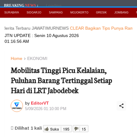
Loading...
BREAKING
NEWS
:
SURABAYA
SIDOARJO
SAMPANG
MOJOKERTO
GRESIK
JOMBANG
 Terbaru JAWATIMURNEWS
CLEAR Bagikan Tips Punya Rambut dan Kulit
JTN UPDATE :
Senin 10 Agustus 2026
01:16:58 AM
Home
EKONOMI
Mobilitas Tinggi Picu Kelalaian,
Puluhan Barang Tertinggal Setiap
Hari di LRT Jabodebek
by
EditorVT
5/09/2026 01:10:00 PM
Dilihat
1
kali
Suka
195
15