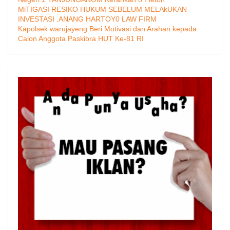
MiTIGASI RESIKO HUKUM SEBELUM MELAkUKAN
INVESTASI .ANANG HARTOY0 LAW FIRM
Kapolsek warujayeng Beri Motivasi dan Arahan kepada
Calon Anggota Paskibra HUT Ke-81 RI