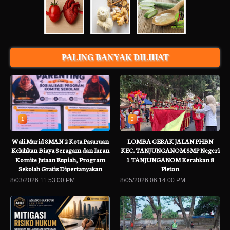
PALING BANYAK DILIHAT
1
2
Wali Murid SMAN 2 Kota Pasuruan
LOMBA GERAK JALAN PHBN
Keluhkan Biaya Seragam dan Iuran
KEC. TANJUNGANOM SMP Negeri
Komite Jutaan Rupiah, Program
1 TANJUNGANOM Kerahkan 8
Sekolah Gratis Dipertanyakan
Pleton
8/03/2026 11:53:00 PM
8/05/2026 06:14:00 PM