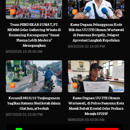
7
8
Team PENDEKAR SUNAT,PT.
Kasus Dugaan Pelanggaran Kode
NKMM Gelar Gathering Wisata di
Etik dan UU ITE Oknum Wartawati
Kemuning Karanganyar " Sunat
di Pasuruan Bergulir, Pelapor
Plasma Lebih Modern"
Apresiasi Langkah Kepolisian
Menegangkan
8/03/2026 02:18:00 PM
8/03/2026 10:35:00 AM
9
10
Koramil 0810/10 Tanjunganom
Kasus Dugaan UU ITE Oknum
bagikan Ratusan Nasi kotak dalam
Wartawati, di Polres Pasuruan Kota
Giat Jum,at berkah
Masuk Babak Krusial Gelar Perkara
Menuju SP2HP
8/07/2026 01:15:00 PM
8/09/2026 03:43:00 AM