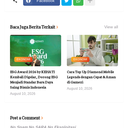
Facebook
Baca Juga Berita Terkait
View all
EKONOMI
EKONOMI
ESG Award 2026 by KEHATI
Cara Top Up Diamond Mobile
Kembali Digelar, Dorong ESG
Legends dengan Cepat & Aman
Menjadi Standar Baru Daya
di Gamezi
Saing Bisnis Indonesia
August 10, 2026
August 10, 2026
Post a Comment
No Spam,No SARA,No Eksploitasi