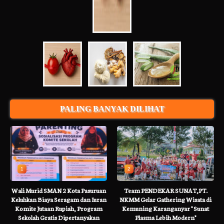
PALING BANYAK DILIHAT
1
2
Wali Murid SMAN 2 Kota Pasuruan
Team PENDEKAR SUNAT,PT.
Keluhkan Biaya Seragam dan Iuran
NKMM Gelar Gathering Wisata di
Komite Jutaan Rupiah, Program
Kemuning Karanganyar " Sunat
Sekolah Gratis Dipertanyakan
Plasma Lebih Modern"