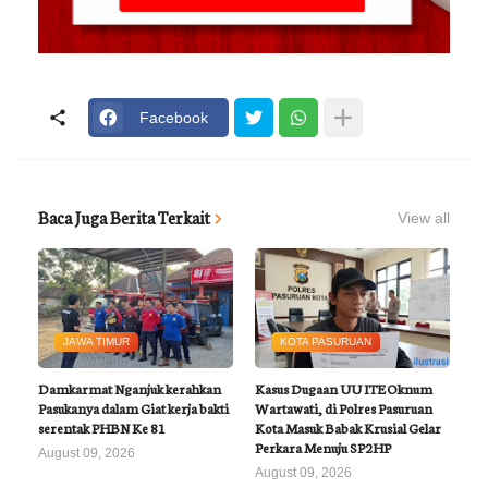
Facebook
Baca Juga Berita Terkait
View all
JAWA TIMUR
KOTA PASURUAN
Damkarmat Nganjuk kerahkan
Kasus Dugaan UU ITE Oknum
Pasukanya dalam Giat kerja bakti
Wartawati, di Polres Pasuruan
serentak PHBN Ke 81
Kota Masuk Babak Krusial Gelar
Perkara Menuju SP2HP
August 09, 2026
August 09, 2026