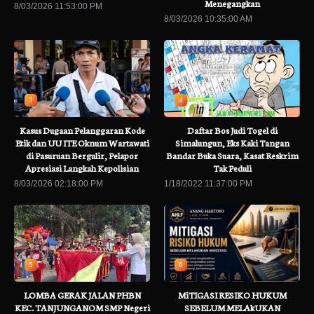
Menegangkan
8/03/2026 11:53:00 PM
8/03/2026 10:35:00 AM
3
4
Kasus Dugaan Pelanggaran Kode
Daftar Bos Judi Togel di
Etik dan UU ITE Oknum Wartawati
Simalungun, Eks Kaki Tangan
di Pasuruan Bergulir, Pelapor
Bandar Buka Suara, Kasat Reskrim
Apresiasi Langkah Kepolisian
Tak Peduli
8/03/2026 02:18:00 PM
1/18/2022 11:37:00 PM
5
6
LOMBA GERAK JALAN PHBN
MiTIGASI RESIKO HUKUM
KEC. TANJUNGANOM SMP Negeri
SEBELUM MELAkUKAN