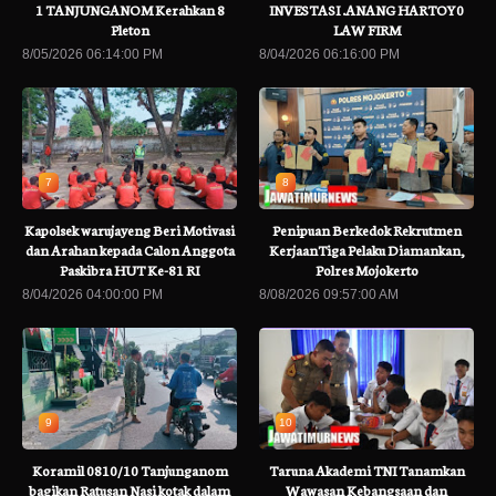
1 TANJUNGANOM Kerahkan 8
INVESTASI .ANANG HARTOY0
Pleton
LAW FIRM
8/05/2026 06:14:00 PM
8/04/2026 06:16:00 PM
7
8
Kapolsek warujayeng Beri Motivasi
Penipuan Berkedok Rekrutmen
dan Arahan kepada Calon Anggota
KerjaanTiga Pelaku Diamankan,
Paskibra HUT Ke-81 RI
Polres Mojokerto
8/04/2026 04:00:00 PM
8/08/2026 09:57:00 AM
9
10
Koramil 0810/10 Tanjunganom
Taruna Akademi TNI Tanamkan
bagikan Ratusan Nasi kotak dalam
Wawasan Kebangsaan dan