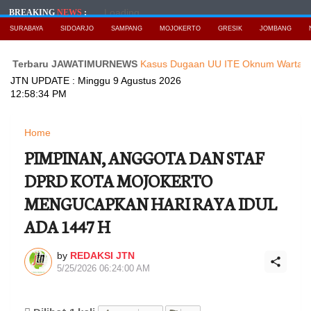
Loading...
BREAKING
NEWS
:
SURABAYA
SIDOARJO
SAMPANG
MOJOKERTO
GRESIK
JOMBANG
baru JAWATIMURNEWS
Kasus Dugaan UU ITE Oknum Wartawati, di Pol
JTN UPDATE :
Minggu 9 Agustus 2026
12:58:36 PM
Home
PIMPINAN, ANGGOTA DAN STAF
DPRD KOTA MOJOKERTO
MENGUCAPKAN HARI RAYA IDUL
ADA 1447 H
by
REDAKSI JTN
5/25/2026 06:24:00 AM