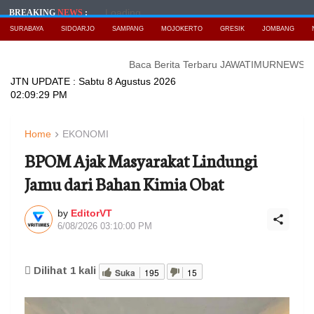
Loading...
BREAKING
NEWS
:
SURABAYA
SIDOARJO
SAMPANG
MOJOKERTO
GRESIK
JOMBANG
Baca Berita Terbaru JAWATIMURNEWS
Bidik Keme
JTN UPDATE :
Sabtu 8 Agustus 2026
02:09:31 PM
Home
EKONOMI
BPOM Ajak Masyarakat Lindungi
Jamu dari Bahan Kimia Obat
by
EditorVT
6/08/2026 03:10:00 PM
Dilihat
1
kali
Suka
195
15