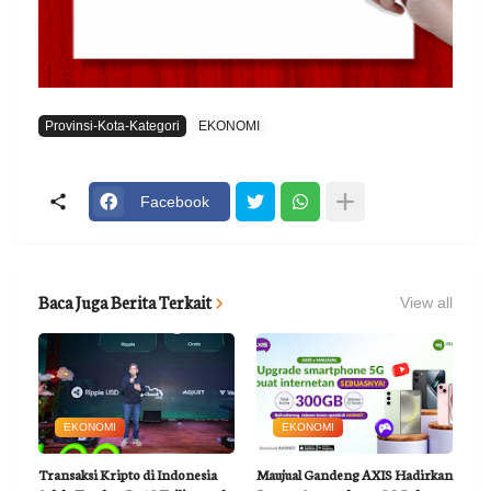
Provinsi-Kota-Kategori
EKONOMI
Facebook
Baca Juga Berita Terkait
View all
EKONOMI
EKONOMI
Transaksi Kripto di Indonesia
Maujual Gandeng AXIS Hadirkan