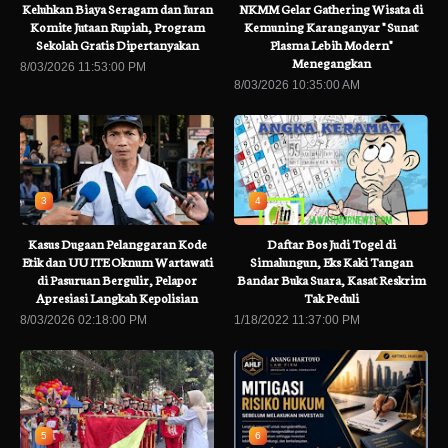
Keluhkan Biaya Seragam dan Iuran
NKMM Gelar Gathering Wisata di
Komite Jutaan Rupiah, Program
Kemuning Karanganyar " Sunat
Sekolah Gratis Dipertanyakan
Plasma Lebih Modern"
Menegangkan
8/03/2026 11:53:00 PM
8/03/2026 10:35:00 AM
3
4
Kasus Dugaan Pelanggaran Kode
Daftar Bos Judi Togel di
Etik dan UU ITE Oknum Wartawati
Simalungun, Eks Kaki Tangan
di Pasuruan Bergulir, Pelapor
Bandar Buka Suara, Kasat Reskrim
Apresiasi Langkah Kepolisian
Tak Peduli
8/03/2026 02:18:00 PM
1/18/2022 11:37:00 PM
5
6