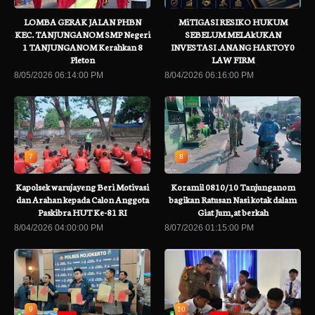
LOMBA GERAK JALAN PHBN
MiTIGASI RESIKO HUKUM
KEC. TANJUNGANOM SMP Negeri
SEBELUM MELAkUKAN
1 TANJUNGANOM Kerahkan 8
INVESTASI .ANANG HARTOY0
Pleton
LAW FIRM
8/05/2026 06:14:00 PM
8/04/2026 06:16:00 PM
7
8
Kapolsek warujayeng Beri Motivasi
Koramil 0810/10 Tanjunganom
dan Arahan kepada Calon Anggota
bagikan Ratusan Nasi kotak dalam
Paskibra HUT Ke-81 RI
Giat Jum,at berkah
8/04/2026 04:00:00 PM
8/07/2026 01:15:00 PM
9
10