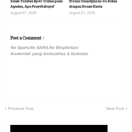
Selalu Tembus Rp45 Triliun pada
Promo Smartphone 5G Bekas
Agustus, Apa Penyebabnya?
dengan Bonus Kuota
August 07, 2026
August 07, 2026
Post a Comment
No Spam,No SARA,No Eksploitasi
Komenlah yang berkualitas & berkelas
Previous Post
Next Post