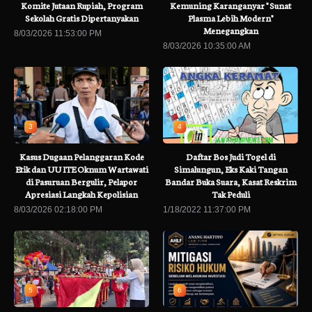
Komite Jutaan Rupiah, Program
Kemuning Karanganyar " Sunat
Sekolah Gratis Dipertanyakan
Plasma Lebih Modern"
Menegangkan
8/03/2026 11:53:00 PM
8/03/2026 10:35:00 AM
3
4
Kasus Dugaan Pelanggaran Kode
Daftar Bos Judi Togel di
Etik dan UU ITE Oknum Wartawati
Simalungun, Eks Kaki Tangan
di Pasuruan Bergulir, Pelapor
Bandar Buka Suara, Kasat Reskrim
Apresiasi Langkah Kepolisian
Tak Peduli
8/03/2026 02:18:00 PM
1/18/2022 11:37:00 PM
5
6