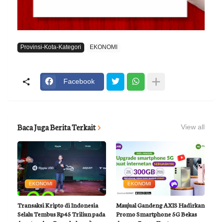
Provinsi-Kota-Kategori
EKONOMI
Facebook
Baca Juga Berita Terkait
View all
EKONOMI
EKONOMI
Transaksi Kripto di Indonesia
Maujual Gandeng AXIS Hadirkan
Selalu Tembus Rp45 Triliun pada
Promo Smartphone 5G Bekas