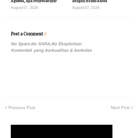
Agustus, Apa Penyebabnya?
dengan Bonus Kuota
August 07, 2026
August 07, 2026
Post a Comment
No Spam,No SARA,No Eksploitasi
Komenlah yang berkualitas & berkelas
Previous Post
Next Post