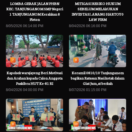
LOMBA GERAK JALAN PHBN
MiTIGASI RESIKO HUKUM
KEC. TANJUNGANOM SMP Negeri
SEBELUM MELAkUKAN
1 TANJUNGANOM Kerahkan 8
INVESTASI .ANANG HARTOY0
Pleton
LAW FIRM
8/05/2026 06:14:00 PM
8/04/2026 06:16:00 PM
7
8
Kapolsek warujayeng Beri Motivasi
Koramil 0810/10 Tanjunganom
dan Arahan kepada Calon Anggota
bagikan Ratusan Nasi kotak dalam
Paskibra HUT Ke-81 RI
Giat Jum,at berkah
8/04/2026 04:00:00 PM
8/07/2026 01:15:00 PM
9
10