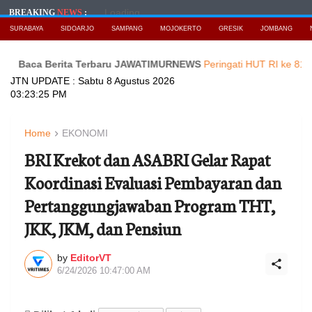
Loading...
BREAKING
NEWS
:
SURABAYA
SIDOARJO
SAMPANG
MOJOKERTO
GRESIK
JOMBANG
 Berita Terbaru JAWATIMURNEWS
Peringati HUT RI ke 81,PMB Gela
JTN UPDATE :
Sabtu 8 Agustus 2026
03:23:26 PM
Home
EKONOMI
BRI Krekot dan ASABRI Gelar Rapat
Koordinasi Evaluasi Pembayaran dan
Pertanggungjawaban Program THT,
JKK, JKM, dan Pensiun
by
EditorVT
6/24/2026 10:47:00 AM