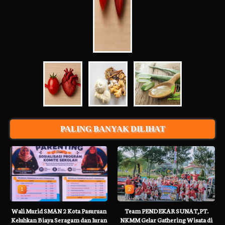
PALING BANYAK DILIHAT
1
2
Wali Murid SMAN 2 Kota Pasuruan
Team PENDEKAR SUNAT,PT.
Keluhkan Biaya Seragam dan Iuran
NKMM Gelar Gathering Wisata di