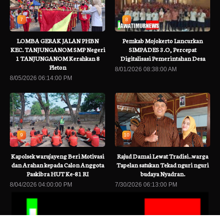
7
8
LOMBA GERAK JALAN PHBN
Pemkab Mojokerto Luncurkan
KEC. TANJUNGANOM SMP Negeri
SIMPADES 3.O, Percepat
1 TANJUNGANOM Kerahkan 8
Digitalisasi Pemerintahan Desa
Pleton
8/01/2026 08:38:00 AM
8/05/2026 06:14:00 PM
9
10
Kapolsek warujayeng Beri Motivasi
Rajud Damai Lewat Tradisi..warga
dan Arahan kepada Calon Anggota
Tapelan satukan Tekad nguri nguri
Paskibra HUT Ke-81 RI
budaya Nyadran.
8/04/2026 04:00:00 PM
7/30/2026 06:13:00 PM