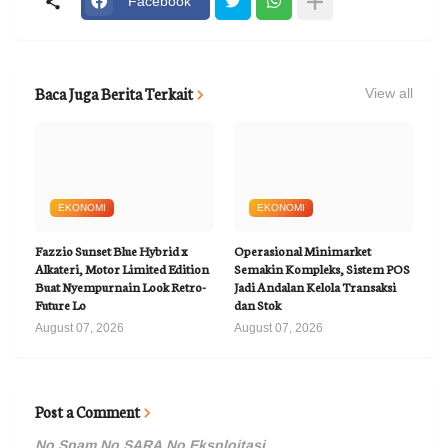
Facebook
Baca Juga Berita Terkait
View all
EKONOMI
EKONOMI
Fazzio Sunset Blue Hybrid x
Operasional Minimarket
Alkateri, Motor Limited Edition
Semakin Kompleks, Sistem POS
Buat Nyempurnain Look Retro-
Jadi Andalan Kelola Transaksi
Future Lo
dan Stok
August 07, 2026
August 07, 2026
Post a Comment
No Spam,No SARA,No Eksploitasi