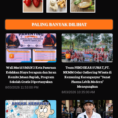
PALING BANYAK DILIHAT
1
2
Wali Murid SMAN 2 Kota Pasuruan
Team PENDEKAR SUNAT,PT.
Keluhkan Biaya Seragam dan Iuran
NKMM Gelar Gathering Wisata di
Komite Jutaan Rupiah, Program
Kemuning Karanganyar " Sunat
Sekolah Gratis Dipertanyakan
Plasma Lebih Modern"
Menegangkan
8/03/2026 11:53:00 PM
8/03/2026 10:35:00 AM