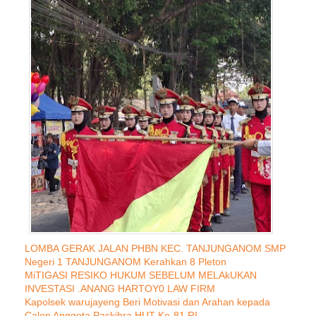
LOMBA GERAK JALAN PHBN KEC. TANJUNGANOM SMP
Negeri 1 TANJUNGANOM Kerahkan 8 Pleton
MiTIGASI RESIKO HUKUM SEBELUM MELAkUKAN
INVESTASI .ANANG HARTOY0 LAW FIRM
Kapolsek warujayeng Beri Motivasi dan Arahan kepada
Calon Anggota Paskibra HUT Ke-81 RI