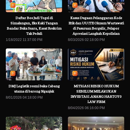
3
4
Daftar Bos Judi Togel di
Kasus Dugaan Pelanggaran Kode
Simalungun, Eks Kaki Tangan
Etik dan UU ITE Oknum Wartawati
Bandar Buka Suara, Kasat Reskrim
di Pasuruan Bergulir, Pelapor
Tak Peduli
Apresiasi Langkah Kepolisian
1/18/2022 11:37:00 PM
8/03/2026 02:18:00 PM
5
6
DMJ Logistik resmi buka Cabang
MiTIGASI RESIKO HUKUM
utama di barong Nganjuk
SEBELUM MELAkUKAN
INVESTASI .ANANG HARTOY0
8/01/2026 04:18:00 PM
LAW FIRM
8/04/2026 06:16:00 PM