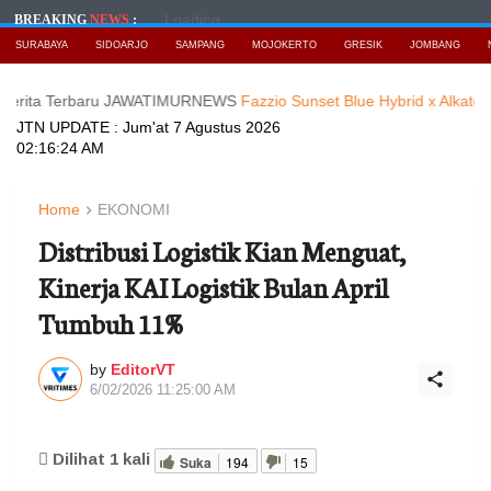
Loading...
BREAKING
NEWS
:
SURABAYA
SIDOARJO
SAMPANG
MOJOKERTO
GRESIK
JOMBANG
Terbaru JAWATIMURNEWS
Fazzio Sunset Blue Hybrid x Alkateri, Motor 
JTN UPDATE :
Jum'at 7 Agustus 2026
02:16:26 AM
Home
EKONOMI
Distribusi Logistik Kian Menguat,
Kinerja KAI Logistik Bulan April
Tumbuh 11%
by
EditorVT
6/02/2026 11:25:00 AM
Dilihat
1
kali
Suka
194
15