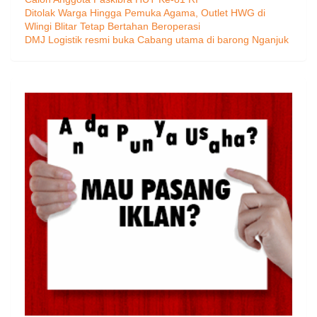
Ditolak Warga Hingga Pemuka Agama, Outlet HWG di
Wlingi Blitar Tetap Bertahan Beroperasi
DMJ Logistik resmi buka Cabang utama di barong Nganjuk