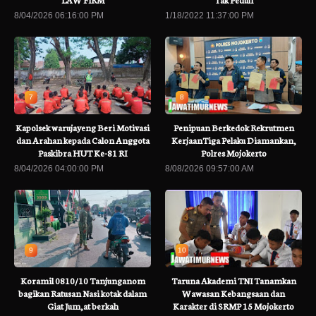
8/04/2026 06:16:00 PM
1/18/2022 11:37:00 PM
7
8
Kapolsek warujayeng Beri Motivasi
Penipuan Berkedok Rekrutmen
dan Arahan kepada Calon Anggota
KerjaanTiga Pelaku Diamankan,
Paskibra HUT Ke-81 RI
Polres Mojokerto
8/04/2026 04:00:00 PM
8/08/2026 09:57:00 AM
9
10
Koramil 0810/10 Tanjunganom
Taruna Akademi TNI Tanamkan
bagikan Ratusan Nasi kotak dalam
Wawasan Kebangsaan dan
Giat Jum,at berkah
Karakter di SRMP 15 Mojokerto