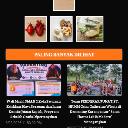
PALING BANYAK DILIHAT
1
2
Wali Murid SMAN 2 Kota Pasuruan
Team PENDEKAR SUNAT,PT.
Keluhkan Biaya Seragam dan Iuran
NKMM Gelar Gathering Wisata di
Komite Jutaan Rupiah, Program
Kemuning Karanganyar " Sunat
Sekolah Gratis Dipertanyakan
Plasma Lebih Modern"
Menegangkan
8/03/2026 11:53:00 PM