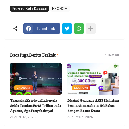
Provinsi-Kota-Kategori
EKONOMI
Facebook
Baca Juga Berita Terkait
View all
EKONOMI
EKONOMI
Transaksi Kripto di Indonesia
Maujual Gandeng AXIS Hadirkan
Selalu Tembus Rp45 Triliun pada
Promo Smartphone 5G Bekas
Agustus, Apa Penyebabnya?
dengan Bonus Kuota
August 07, 2026
August 07, 2026