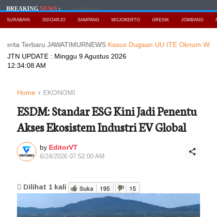
Loading...
BREAKING
NEWS
:
SURABAYA
SIDOARJO
SAMPANG
MOJOKERTO
GRESIK
JOMBANG
Terbaru JAWATIMURNEWS
Kasus Dugaan UU ITE Oknum Wartawati, di P
JTN UPDATE :
Minggu 9 Agustus 2026
12:34:10 AM
Home
EKONOMI
ESDM: Standar ESG Kini Jadi Penentu
Akses Ekosistem Industri EV Global
by
EditorVT
6/24/2026 07:52:00 AM
Dilihat
1
kali
Suka
195
15