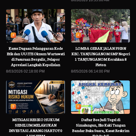
8/03/2026 10:35:00 AM
3
4
Kasus Dugaan Pelanggaran Kode
LOMBA GERAK JALAN PHBN
Etik dan UU ITE Oknum Wartawati
KEC. TANJUNGANOM SMP Negeri
di Pasuruan Bergulir, Pelapor
1 TANJUNGANOM Kerahkan 8
Apresiasi Langkah Kepolisian
Pleton
8/03/2026 02:18:00 PM
8/05/2026 06:14:00 PM
5
6
MiTIGASI RESIKO HUKUM
Daftar Bos Judi Togel di
SEBELUM MELAkUKAN
Simalungun, Eks Kaki Tangan
INVESTASI .ANANG HARTOY0
Bandar Buka Suara, Kasat Reskrim
LAW FIRM
Tak Peduli