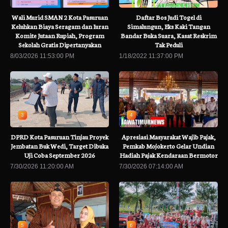
Wali Murid SMAN 2 Kota Pasuruan
Daftar Bos Judi Togel di
Keluhkan Biaya Seragam dan Iuran
Simalungun, Eks Kaki Tangan
Komite Jutaan Rupiah, Program
Bandar Buka Suara, Kasat Reskrim
Sekolah Gratis Dipertanyakan
Tak Peduli
8/03/2026 11:53:00 PM
1/18/2022 11:37:00 PM
3
4
DPRD Kota Pasuruan Tinjau Proyek
Apresiasi Masyarakat Wajib Pajak,
Jembatan Buk Wedi, Target Dibuka
Pemkab Mojokerto Gelar Undian
Uji Coba September 2026
Hadiah Pajak Kendaraan Bermotor
7/30/2026 11:20:00 AM
7/30/2026 07:14:00 AM
5
6