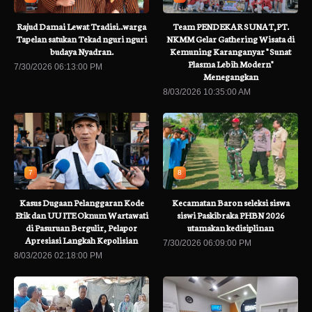
Rajud Damai Lewat Tradisi..warga
Team PENDEKAR SUNAT,PT.
Tapelan satukan Tekad nguri nguri
NKMM Gelar Gathering Wisata di
budaya Nyadran.
Kemuning Karanganyar " Sunat
Plasma Lebih Modern"
7/30/2026 06:13:00 PM
Menegangkan
8/03/2026 10:35:00 AM
7
8
Kasus Dugaan Pelanggaran Kode
Kecamatan Baron seleksi siswa
Etik dan UU ITE Oknum Wartawati
siswi Paskibraka PHBN 2026
di Pasuruan Bergulir, Pelapor
utamakan kedisiplinan
Apresiasi Langkah Kepolisian
7/30/2026 06:09:00 PM
8/03/2026 02:18:00 PM