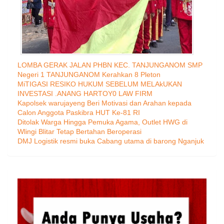
LOMBA GERAK JALAN PHBN KEC. TANJUNGANOM SMP
Negeri 1 TANJUNGANOM Kerahkan 8 Pleton
MiTIGASI RESIKO HUKUM SEBELUM MELAkUKAN
INVESTASI .ANANG HARTOY0 LAW FIRM
Kapolsek warujayeng Beri Motivasi dan Arahan kepada
Calon Anggota Paskibra HUT Ke-81 RI
Ditolak Warga Hingga Pemuka Agama, Outlet HWG di
Wlingi Blitar Tetap Bertahan Beroperasi
DMJ Logistik resmi buka Cabang utama di barong Nganjuk