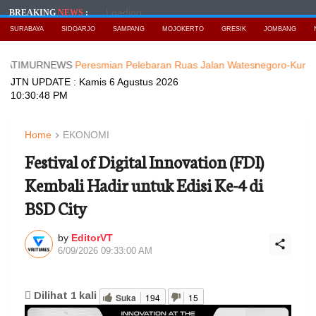
Loading...
BREAKING
NEWS
:
SURABAYA
SIDOARJO
SAMPANG
MOJOKERTO
GRESIK
JOMBANG
URNEWS
Peresmian Pelebaran Ruas Jalan Watesnegoro-Kunjorowesi, 
JTN UPDATE :
Kamis 6 Agustus 2026
10:30:49 PM
Home
EKONOMI
Festival of Digital Innovation (FDI)
Kembali Hadir untuk Edisi Ke-4 di
BSD City
by
EditorVT
6/09/2026 09:33:00 AM
Dilihat
1
kali
Suka
194
15