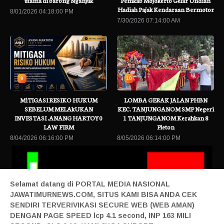
utama di barong Nganjuk
Pemkab Mojokerto Gelar Undian
Hadiah Pajak Kendaraan Bermotor
8/01/2026 04:18:00 PM
7/30/2026 07:14:00 AM
9
10
MiTIGASI RESIKO HUKUM
LOMBA GERAK JALAN PHBN
SEBELUM MELAkUKAN
KEC. TANJUNGANOM SMP Negeri
INVESTASI .ANANG HARTOY0
1 TANJUNGANOM Kerahkan 8
LAW FIRM
Pleton
8/04/2026 06:16:00 PM
8/05/2026 06:14:00 PM
Selamat datang di PORTAL MEDIA NASIONAL
JAWATIMURNEWS.COM, SITUS KAMI BISA ANDA CEK
SENDIRI TERVERIVIKASI SECURE WEB (WEB AMAN)
DENGAN PAGE SPEED lcp 4.1 second, INP 163 MILI