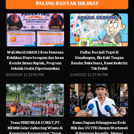
PALING BANYAK DILIHAT
1
2
Wali Murid SMAN 2 Kota Pasuruan
Daftar Bos Judi Togel di
Keluhkan Biaya Seragam dan Iuran
Simalungun, Eks Kaki Tangan
Komite Jutaan Rupiah, Program
Bandar Buka Suara, Kasat Reskrim
Sekolah Gratis Dipertanyakan
Tak Peduli
8/03/2026 11:53:00 PM
1/18/2022 11:37:00 PM
3
4
Team PENDEKAR SUNAT,PT.
Kasus Dugaan Pelanggaran Kode
NKMM Gelar Gathering Wisata di
Etik dan UU ITE Oknum Wartawati
Kemuning Karanganyar " Sunat
di Pasuruan Bergulir, Pelapor