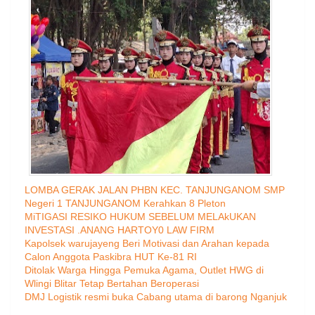
LOMBA GERAK JALAN PHBN KEC. TANJUNGANOM SMP
Negeri 1 TANJUNGANOM Kerahkan 8 Pleton
MiTIGASI RESIKO HUKUM SEBELUM MELAkUKAN
INVESTASI .ANANG HARTOY0 LAW FIRM
Kapolsek warujayeng Beri Motivasi dan Arahan kepada
Calon Anggota Paskibra HUT Ke-81 RI
Ditolak Warga Hingga Pemuka Agama, Outlet HWG di
Wlingi Blitar Tetap Bertahan Beroperasi
DMJ Logistik resmi buka Cabang utama di barong Nganjuk