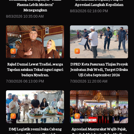
Plasma Lebih Modern"
Apresiasi Langkah Kepolisian
Menegangkan
8/03/2026 02:18:00 PM
8/03/2026 10:35:00 AM
5
6
Rajud Damai Lewat Tradisi..warga
DPRD Kota Pasuruan Tinjau Proyek
Tapelan satukan Tekad nguri nguri
Jembatan Buk Wedi, Target Dibuka
budaya Nyadran.
Uji Coba September 2026
7/30/2026 06:13:00 PM
7/30/2026 11:20:00 AM
7
8
DMJ Logistik resmi buka Cabang
Apresiasi Masyarakat Wajib Pajak,