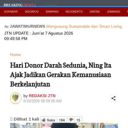
Loading...
BREAKING
NEWS
:
SURABAYA
SIDOARJO
SAMPANG
MOJOKERTO
GRESIK
JOMBANG
JAWATIMURNEWS
Mengusung Sustainable dan Smart Living, NARALOKA
JTN UPDATE :
Jum'at 7 Agustus 2026
09:49:59 PM
Home
Hari Donor Darah Sedunia, Ning Ita
Ajak Jadikan Gerakan Kemanusiaan
Berkelanjutan
by
REDAKSI JTN
6/15/2026 08:09:00 AM
Dilihat
1
kali
Suka
194
15