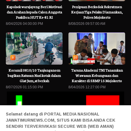
Kapolsek warujayeng Beri Motivasi
Penipuan Berkedok Rekrutmen
dan Arahan kepada Calon Anggota
KerjaanTiga Pelaku Diamankan,
Paskibra HUT Ke-81 RI
Polres Mojokerto
8/04/2026 04:00:00 PM
8/08/2026 09:57:00 AM
9
10
Koramil 0810/10 Tanjunganom
Taruna Akademi TNI Tanamkan
bagikan Ratusan Nasi kotak dalam
Wawasan Kebangsaan dan
Giat Jum,at berkah
Karakter di SRMP 15 Mojokerto
8/07/2026 01:15:00 PM
8/04/2026 12:27:00 PM
Selamat datang di PORTAL MEDIA NASIONAL
JAWATIMURNEWS.COM, SITUS KAMI BISA ANDA CEK
SENDIRI TERVERIVIKASI SECURE WEB (WEB AMAN)