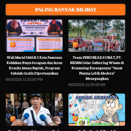
PALING BANYAK DILIHAT
1
2
Wali Murid SMAN 2 Kota Pasuruan
Team PENDEKAR SUNAT,PT.
Keluhkan Biaya Seragam dan Iuran
NKMM Gelar Gathering Wisata di
Komite Jutaan Rupiah, Program
Kemuning Karanganyar " Sunat
Sekolah Gratis Dipertanyakan
Plasma Lebih Modern"
Menegangkan
8/03/2026 11:53:00 PM
8/03/2026 10:35:00 AM
3
4