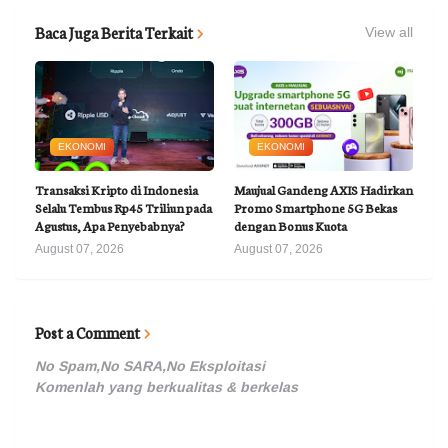
Baca Juga Berita Terkait
View all
EKONOMI
EKONOMI
Transaksi Kripto di Indonesia
Maujual Gandeng AXIS Hadirkan
Selalu Tembus Rp45 Triliun pada
Promo Smartphone 5G Bekas
Agustus, Apa Penyebabnya?
dengan Bonus Kuota
August 07, 2026
August 07, 2026
Post a Comment
No Spam,No SARA,No Eksploitasi
Komenlah yang berkualitas & berkelas