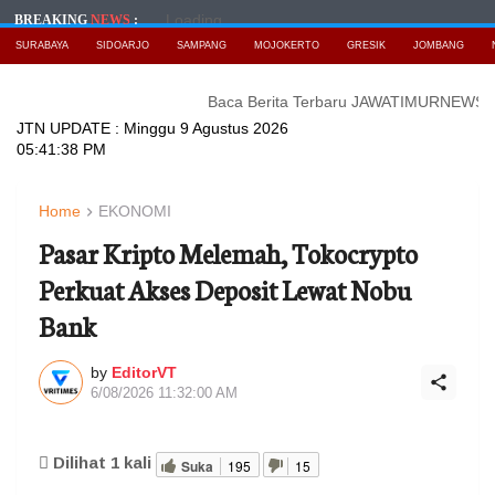
Loading...
BREAKING
NEWS
:
SURABAYA
SIDOARJO
SAMPANG
MOJOKERTO
GRESIK
JOMBANG
Baca Berita Terbaru JAWATIMURNEWS
Bidik Kem
JTN UPDATE :
Minggu 9 Agustus 2026
05:41:40 PM
Home
EKONOMI
Pasar Kripto Melemah, Tokocrypto
Perkuat Akses Deposit Lewat Nobu
Bank
by
EditorVT
6/08/2026 11:32:00 AM
Dilihat
1
kali
Suka
195
15