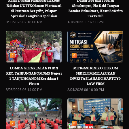
Kasus Dugaan Pelanggaran Kode
Daftar Bos Judi Togel di
Etik dan UU ITE Oknum Wartawati
Simalungun, Eks Kaki Tangan
di Pasuruan Bergulir, Pelapor
Bandar Buka Suara, Kasat Reskrim
Apresiasi Langkah Kepolisian
Tak Peduli
8/03/2026 02:18:00 PM
1/18/2022 11:37:00 PM
5
6
LOMBA GERAK JALAN PHBN
MiTIGASI RESIKO HUKUM
KEC. TANJUNGANOM SMP Negeri
SEBELUM MELAkUKAN
1 TANJUNGANOM Kerahkan 8
INVESTASI .ANANG HARTOY0
Pleton
LAW FIRM
8/05/2026 06:14:00 PM
8/04/2026 06:16:00 PM
7
8