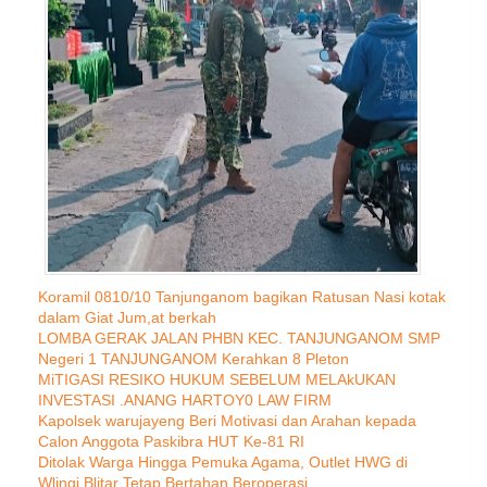
Koramil 0810/10 Tanjunganom bagikan Ratusan Nasi kotak
dalam Giat Jum,at berkah
LOMBA GERAK JALAN PHBN KEC. TANJUNGANOM SMP
Negeri 1 TANJUNGANOM Kerahkan 8 Pleton
MiTIGASI RESIKO HUKUM SEBELUM MELAkUKAN
INVESTASI .ANANG HARTOY0 LAW FIRM
Kapolsek warujayeng Beri Motivasi dan Arahan kepada
Calon Anggota Paskibra HUT Ke-81 RI
Ditolak Warga Hingga Pemuka Agama, Outlet HWG di
Wlingi Blitar Tetap Bertahan Beroperasi