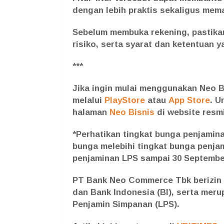
dengan lebih praktis sekaligus mema
Sebelum membuka rekening, pastikan
risiko, serta syarat dan ketentuan y
***
Jika ingin mulai menggunakan Neo B
melalui
PlayStore
atau
App Store
. U
halaman
Neo Bisnis
di website resm
*Perhatikan tingkat bunga penjamin
bunga melebihi tingkat bunga penjam
penjaminan LPS sampai 30 September
PT Bank Neo Commerce Tbk berizin 
dan Bank Indonesia (BI), serta mer
Penjamin Simpanan (LPS).