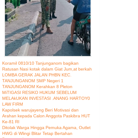
Koramil 0810/10 Tanjunganom bagikan
Ratusan Nasi kotak dalam Giat Jum,at berkah
LOMBA GERAK JALAN PHBN KEC.
TANJUNGANOM SMP Negeri 1
TANJUNGANOM Kerahkan 8 Pleton
MiTIGASI RESIKO HUKUM SEBELUM
MELAkUKAN INVESTASI .ANANG HARTOY0
LAW FIRM
Kapolsek warujayeng Beri Motivasi dan
Arahan kepada Calon Anggota Paskibra HUT
Ke-81 RI
Ditolak Warga Hingga Pemuka Agama, Outlet
HWG di Wlingi Blitar Tetap Bertahan