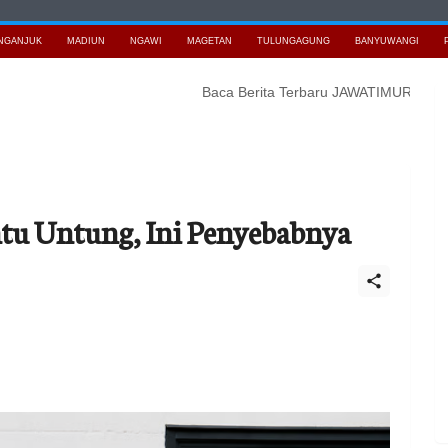
NGANJUK
MADIUN
NGAWI
MAGETAN
TULUNGAGUNG
BANYUWANGI
Baca Berita Terbaru JAWATIMURNEWS
Bidik
tu Untung, Ini Penyebabnya