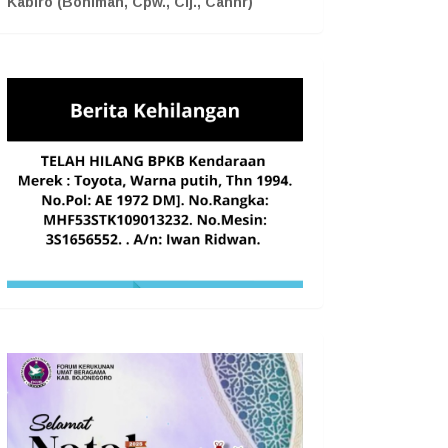
Kabiro (Boniman, Cpw., Cij., Cahnr)