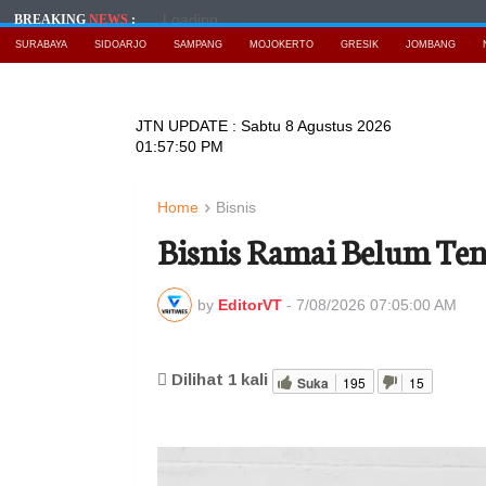
Loading...
BREAKING
NEWS
:
SURABAYA
SIDOARJO
SAMPANG
MOJOKERTO
GRESIK
JOMBANG
JTN UPDATE :
Sabtu 8 Agustus 2026
01:57:52 PM
Home
Bisnis
Bisnis Ramai Belum Ten
by
EditorVT
-
7/08/2026 07:05:00 AM
Dilihat
1
kali
Suka
195
15