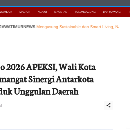
NGANJUK
MADIUN
NGAWI
MAGETAN
TULUNGAGUNG
BANYUWANGI
IMURNEWS
Mengusung Sustainable dan Smart Living, NARALOKA 2026
po 2026 APEKSI, Wali Kota
mangat Sinergi Antarkota
oduk Unggulan Daerah
M