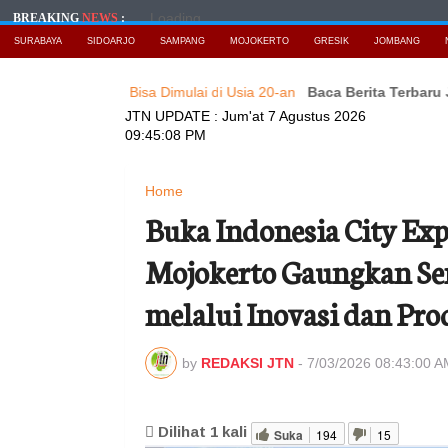
Loading...
BREAKING
NEWS
:
SURABAYA
SIDOARJO
SAMPANG
MOJOKERTO
GRESIK
JOMBANG
sial yang Bisa Dimulai di Usia 20-an
Baca Berita Terbaru JAWAT
JTN UPDATE :
Jum'at 7 Agustus 2026
09:45:10 PM
Home
Buka Indonesia City Ex
Mojokerto Gaungkan Se
melalui Inovasi dan Pr
by
REDAKSI JTN
-
7/03/2026 08:43:00 A
Dilihat
1
kali
Suka
194
15