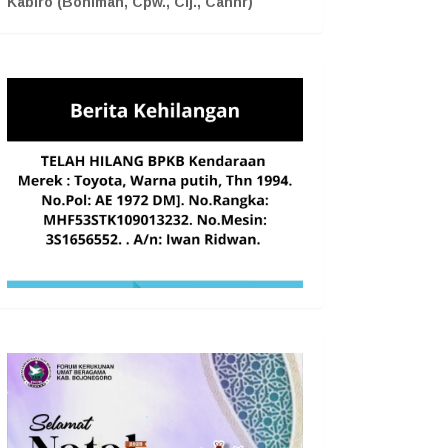
Kabiro (Boniman, Cpw., Cij., Cahnr)