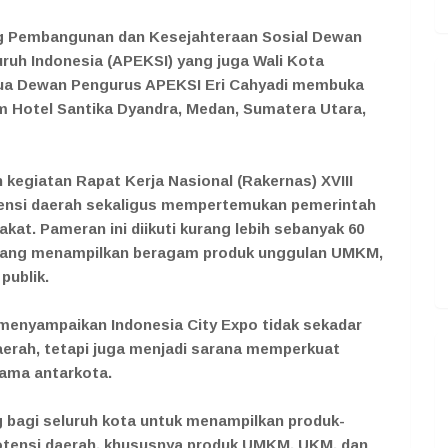
 Pembangunan dan Kesejahteraan Sosial Dewan
ruh Indonesia (APEKSI) yang juga Wali Kota
etua Dewan Pengurus APEKSI Eri Cahyadi membuka
oom Hotel Santika Dyandra, Medan, Sumatera Utara,
 kegiatan Rapat Kerja Nasional (Rakernas) XVIII
ensi daerah sekaligus mempertemukan pemerintah
akat. Pameran ini diikuti kurang lebih sebanyak 60
a yang menampilkan beragam produk unggulan UMKM,
publik.
u menyampaikan Indonesia City Expo tidak sekadar
erah, tetapi juga menjadi sarana memperkuat
sama antarkota.
g bagi seluruh kota untuk menampilkan produk-
tensi daerah, khususnya produk UMKM, UKM, dan