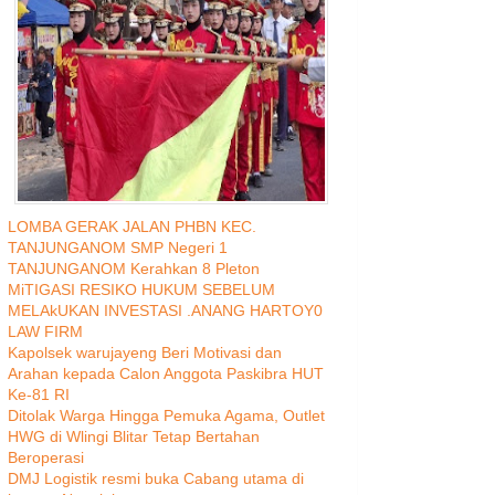
LOMBA GERAK JALAN PHBN KEC.
TANJUNGANOM SMP Negeri 1
TANJUNGANOM Kerahkan 8 Pleton
MiTIGASI RESIKO HUKUM SEBELUM
MELAkUKAN INVESTASI .ANANG HARTOY0
LAW FIRM
Kapolsek warujayeng Beri Motivasi dan
Arahan kepada Calon Anggota Paskibra HUT
Ke-81 RI
Ditolak Warga Hingga Pemuka Agama, Outlet
HWG di Wlingi Blitar Tetap Bertahan
Beroperasi
DMJ Logistik resmi buka Cabang utama di