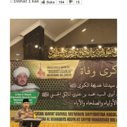
Dilihat
1
kali
Suka
194
15