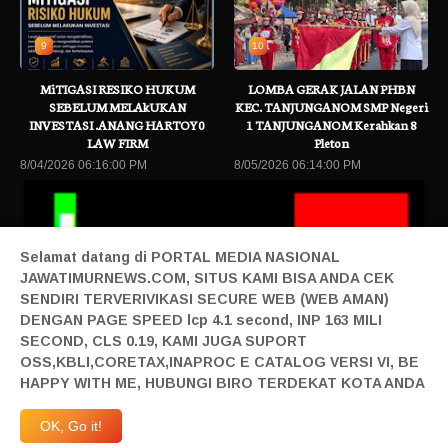
9
10
MiTIGASI RESIKO HUKUM
LOMBA GERAK JALAN PHBN
SEBELUM MELAkUKAN
KEC. TANJUNGANOM SMP Negeri
INVESTASI .ANANG HARTOY0
1 TANJUNGANOM Kerahkan 8
LAW FIRM
Pleton
8/04/2026 06:16:00 PM
8/05/2026 06:14:00 PM
Selamat datang di PORTAL MEDIA NASIONAL
JAWATIMURNEWS.COM, SITUS KAMI BISA ANDA CEK
SENDIRI TERVERIVIKASI SECURE WEB (WEB AMAN)
DENGAN PAGE SPEED lcp 4.1 second, INP 163 MILI
SECOND, CLS 0.19, KAMI JUGA SUPORT
a Berita Terbaru
Mengusung Sustainable dan Smart Living, NARAL
OSS,KBLI,CORETAX,INAPROC E CATALOG VERSI VI, BE
Home|
Login|
Privacy|
Pedoman Siber|
Contact|
Tentang|
HAPPY WITH ME, HUBUNGI BIRO TERDEKAT KOTA ANDA
Produk|
Adv|
Mitra|
Staff Redaksi|
Redaksi|
| Design By Sonata
Abraham | @2019 All Right Reserved | Milad JTN Ke 4 | 27 April 2023 JTN Melangkah
OK, Go it!
Maju | Anggardaya Terpandang-Berharga-Terdepan-Berkelas