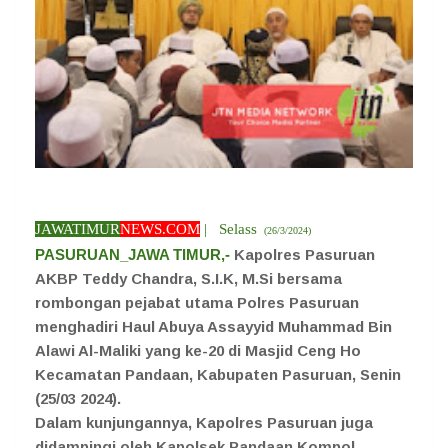
JAWATIMUR
NEWS.COM
| Selass
(26/3/2024)
PASURUAN_JAWA TIMUR,-
Kapolres Pasuruan
AKBP Teddy Chandra, S.I.K, M.Si bersama
rombongan pejabat utama Polres Pasuruan
menghadiri Haul Abuya Assayyid Muhammad Bin
Alawi Al-Maliki yang ke-20 di Masjid Ceng Ho
Kecamatan Pandaan, Kabupaten Pasuruan, Senin
(25/03 2024).
Dalam kunjungannya, Kapolres Pasuruan juga
didampingi oleh Kapolsek Pandaan Kompol