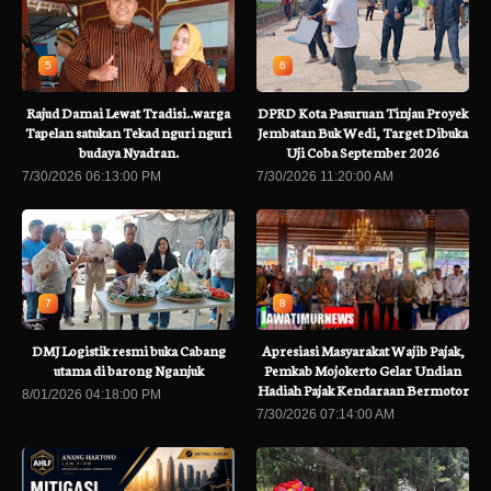
5
6
Rajud Damai Lewat Tradisi..warga
DPRD Kota Pasuruan Tinjau Proyek
Tapelan satukan Tekad nguri nguri
Jembatan Buk Wedi, Target Dibuka
budaya Nyadran.
Uji Coba September 2026
7/30/2026 06:13:00 PM
7/30/2026 11:20:00 AM
7
8
DMJ Logistik resmi buka Cabang
Apresiasi Masyarakat Wajib Pajak,
utama di barong Nganjuk
Pemkab Mojokerto Gelar Undian
Hadiah Pajak Kendaraan Bermotor
8/01/2026 04:18:00 PM
7/30/2026 07:14:00 AM