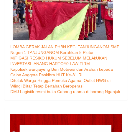
LOMBA GERAK JALAN PHBN KEC. TANJUNGANOM SMP
Negeri 1 TANJUNGANOM Kerahkan 8 Pleton
MiTIGASI RESIKO HUKUM SEBELUM MELAkUKAN
INVESTASI .ANANG HARTOY0 LAW FIRM
Kapolsek warujayeng Beri Motivasi dan Arahan kepada
Calon Anggota Paskibra HUT Ke-81 RI
Ditolak Warga Hingga Pemuka Agama, Outlet HWG di
Wlingi Blitar Tetap Bertahan Beroperasi
DMJ Logistik resmi buka Cabang utama di barong Nganjuk