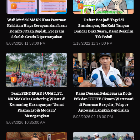
1
2
Wali Murid SMAN 2 Kota Pasuruan
Daftar Bos Judi Togel di
Keluhkan Biaya Seragam dan Iuran
Simalungun, Eks Kaki Tangan
Komite Jutaan Rupiah, Program
Bandar Buka Suara, Kasat Reskrim
Sekolah Gratis Dipertanyakan
Tak Peduli
8/03/2026 11:53:00 PM
1/18/2022 11:37:00 PM
3
4
Team PENDEKAR SUNAT,PT.
Kasus Dugaan Pelanggaran Kode
NKMM Gelar Gathering Wisata di
Etik dan UU ITE Oknum Wartawati
Kemuning Karanganyar " Sunat
di Pasuruan Bergulir, Pelapor
Plasma Lebih Modern"
Apresiasi Langkah Kepolisian
Menegangkan
8/03/2026 02:18:00 PM
8/03/2026 10:35:00 AM