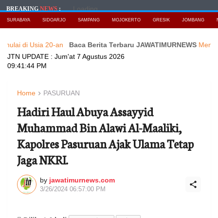
Loading...
BREAKING
NEWS
:
SURABAYA
SIDOARJO
SAMPANG
MOJOKERTO
GRESIK
JOMBANG
Usia 20-an
Baca Berita Terbaru JAWATIMURNEWS
Mengusung Sust
JTN UPDATE :
Jum'at 7 Agustus 2026
09:41:46 PM
Home
PASURUAN
Hadiri Haul Abuya Assayyid
Muhammad Bin Alawi Al-Maaliki,
Kapolres Pasuruan Ajak Ulama Tetap
Jaga NKRI.
by
jawatimurnews.com
3/26/2024 06:57:00 PM