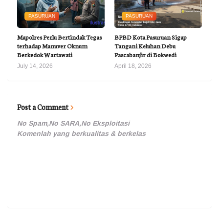
PASURUAN
PASURUAN
Mapolres Perlu Bertindak Tegas
BPBD Kota Pasuruan Sigap
terhadap Manuver Oknum
Tangani Keluhan Debu
Berkedok Wartawati
Pascabanjir di Bokwedi
July 14, 2026
April 18, 2026
Post a Comment
No Spam,No SARA,No Eksploitasi
Komenlah yang berkualitas & berkelas