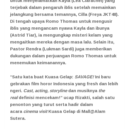
untuk menyelamatkan Kayla (Lea Ciarachel) yang
terjebak dalam pengaruh iblis setelah memainkan
jelangkung bersama temannya, Cilla (Freya JKT48).
Di tengah upaya Romo Thomas untuk mengusir
iblis yang mengancam nyawa Kayla dan ibunya
(Astrid Tiar), ia mengungkap misteri kelam yang
mengaitkan mereka dengan masa lalu. Selain itu,
Pastor Rendra (Lukman Sardi) juga memberikan
dukungan dalam perjuangan Romo Thomas untuk
menemukan keimanannya.
“Satu kata buat Kuasa Gelap:
SAVAGE!
Ini baru
gebrakan film horor Indonesia yang fresh dan lebih
ngeri.
Cast, acting, storyline
dan musiknya
the
real
definisi mencekam!” ucap Rizakti, salah satu
penonton yang turut serta hadir dalam
acara
cinema visit
Kuasa Gelap di Mall@Alam
Sutera.