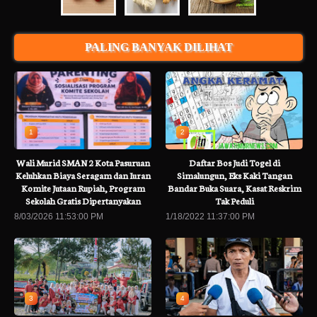
PALING BANYAK DILIHAT
1
2
Wali Murid SMAN 2 Kota Pasuruan
Daftar Bos Judi Togel di
Keluhkan Biaya Seragam dan Iuran
Simalungun, Eks Kaki Tangan
Komite Jutaan Rupiah, Program
Bandar Buka Suara, Kasat Reskrim
Sekolah Gratis Dipertanyakan
Tak Peduli
8/03/2026 11:53:00 PM
1/18/2022 11:37:00 PM
3
4