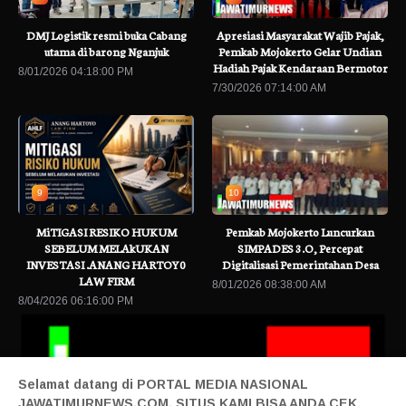
DMJ Logistik resmi buka Cabang
Apresiasi Masyarakat Wajib Pajak,
utama di barong Nganjuk
Pemkab Mojokerto Gelar Undian
Hadiah Pajak Kendaraan Bermotor
8/01/2026 04:18:00 PM
7/30/2026 07:14:00 AM
9
10
MiTIGASI RESIKO HUKUM
Pemkab Mojokerto Luncurkan
SEBELUM MELAkUKAN
SIMPADES 3.O, Percepat
INVESTASI .ANANG HARTOY0
Digitalisasi Pemerintahan Desa
LAW FIRM
8/01/2026 08:38:00 AM
8/04/2026 06:16:00 PM
Selamat datang di PORTAL MEDIA NASIONAL
JAWATIMURNEWS.COM, SITUS KAMI BISA ANDA CEK