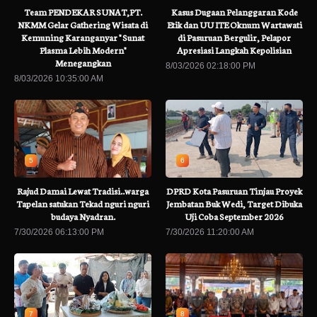
Team PENDEKAR SUNAT,PT.
Kasus Dugaan Pelanggaran Kode
NKMM Gelar Gathering Wisata di
Etik dan UU ITE Oknum Wartawati
Kemuning Karanganyar " Sunat
di Pasuruan Bergulir, Pelapor
Plasma Lebih Modern"
Apresiasi Langkah Kepolisian
Menegangkan
8/03/2026 02:18:00 PM
8/03/2026 10:35:00 AM
5
6
Rajud Damai Lewat Tradisi..warga
DPRD Kota Pasuruan Tinjau Proyek
Tapelan satukan Tekad nguri nguri
Jembatan Buk Wedi, Target Dibuka
budaya Nyadran.
Uji Coba September 2026
7/30/2026 06:13:00 PM
7/30/2026 11:20:00 AM
7
8