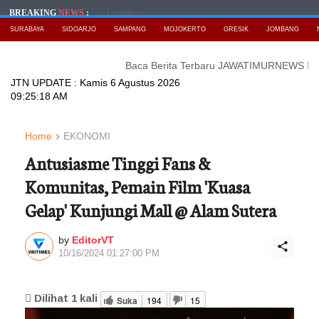
Loading...
BREAKING
NEWS
:
SURABAYA
SIDOARJO
SAMPANG
MOJOKERTO
GRESIK
JOMBANG
Baca Berita Terbaru JAWATIMURNEWS
Hisense Si
JTN UPDATE :
Kamis 6 Agustus 2026
09:25:20 AM
Home
EKONOMI
Antusiasme Tinggi Fans &
Komunitas, Pemain Film 'Kuasa
Gelap' Kunjungi Mall @ Alam Sutera
by
EditorVT
10/16/2024 01:27:00 PM
Dilihat
1
kali
Suka
194
15