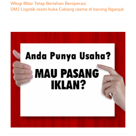
Wlingi Blitar Tetap Bertahan Beroperasi
DMJ Logistik resmi buka Cabang utama di barong Nganjuk