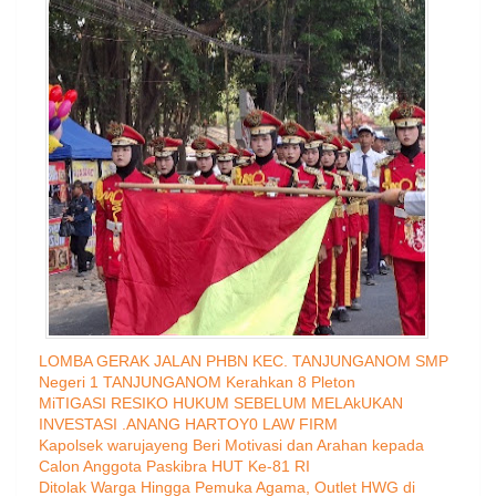
LOMBA GERAK JALAN PHBN KEC. TANJUNGANOM SMP
Negeri 1 TANJUNGANOM Kerahkan 8 Pleton
MiTIGASI RESIKO HUKUM SEBELUM MELAkUKAN
INVESTASI .ANANG HARTOY0 LAW FIRM
Kapolsek warujayeng Beri Motivasi dan Arahan kepada
Calon Anggota Paskibra HUT Ke-81 RI
Ditolak Warga Hingga Pemuka Agama, Outlet HWG di