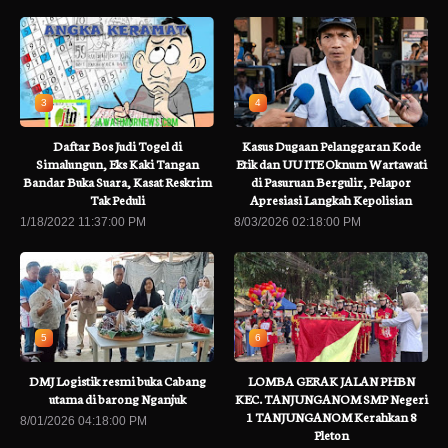
3
4
Daftar Bos Judi Togel di
Kasus Dugaan Pelanggaran Kode
Simalungun, Eks Kaki Tangan
Etik dan UU ITE Oknum Wartawati
Bandar Buka Suara, Kasat Reskrim
di Pasuruan Bergulir, Pelapor
Tak Peduli
Apresiasi Langkah Kepolisian
1/18/2022 11:37:00 PM
8/03/2026 02:18:00 PM
5
6
DMJ Logistik resmi buka Cabang
LOMBA GERAK JALAN PHBN
utama di barong Nganjuk
KEC. TANJUNGANOM SMP Negeri
1 TANJUNGANOM Kerahkan 8
8/01/2026 04:18:00 PM
Pleton