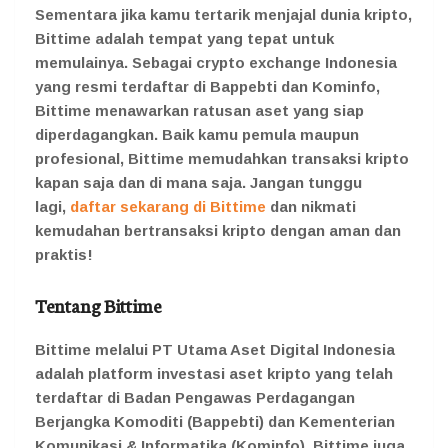
Sementara jika kamu tertarik menjajal dunia kripto,
Bittime adalah tempat yang tepat untuk
memulainya. Sebagai crypto exchange Indonesia
yang resmi terdaftar di Bappebti dan Kominfo,
Bittime menawarkan ratusan aset yang siap
diperdagangkan. Baik kamu pemula maupun
profesional, Bittime memudahkan transaksi kripto
kapan saja dan di mana saja. Jangan tunggu
lagi,
daftar sekarang di Bittime
dan nikmati
kemudahan bertransaksi kripto dengan aman dan
praktis!
Tentang Bittime
Bittime melalui PT Utama Aset Digital Indonesia
adalah platform investasi aset kripto yang telah
terdaftar di Badan Pengawas Perdagangan
Berjangka Komoditi (Bappebti) dan Kementerian
Komunikasi & Informatika (Kominfo). Bittime juga