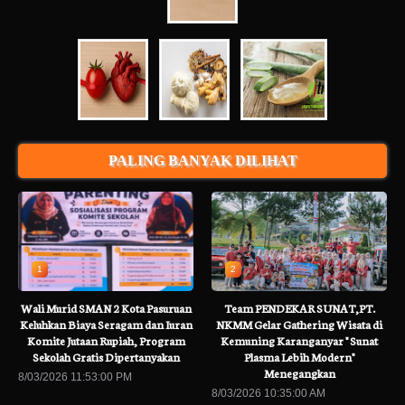
PALING BANYAK DILIHAT
1
2
Wali Murid SMAN 2 Kota Pasuruan
Team PENDEKAR SUNAT,PT.
Keluhkan Biaya Seragam dan Iuran
NKMM Gelar Gathering Wisata di
Komite Jutaan Rupiah, Program
Kemuning Karanganyar " Sunat
Sekolah Gratis Dipertanyakan
Plasma Lebih Modern"
Menegangkan
8/03/2026 11:53:00 PM
8/03/2026 10:35:00 AM