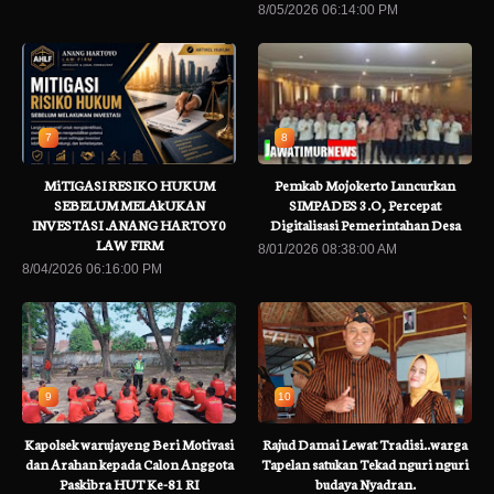
8/05/2026 06:14:00 PM
7
8
MiTIGASI RESIKO HUKUM
Pemkab Mojokerto Luncurkan
SEBELUM MELAkUKAN
SIMPADES 3.O, Percepat
INVESTASI .ANANG HARTOY0
Digitalisasi Pemerintahan Desa
LAW FIRM
8/01/2026 08:38:00 AM
8/04/2026 06:16:00 PM
9
10
Kapolsek warujayeng Beri Motivasi
Rajud Damai Lewat Tradisi..warga
dan Arahan kepada Calon Anggota
Tapelan satukan Tekad nguri nguri
Paskibra HUT Ke-81 RI
budaya Nyadran.