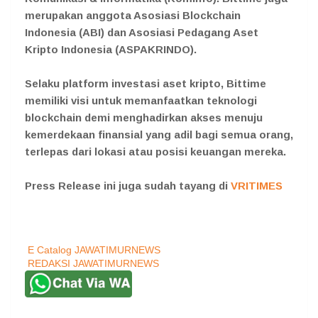
merupakan anggota Asosiasi Blockchain
Indonesia (ABI) dan Asosiasi Pedagang Aset
Kripto Indonesia (ASPAKRINDO).
Selaku platform investasi aset kripto, Bittime
memiliki visi untuk memanfaatkan teknologi
blockchain demi menghadirkan akses menuju
kemerdekaan finansial yang adil bagi semua orang,
terlepas dari lokasi atau posisi keuangan mereka.
Press Release ini juga sudah tayang di
VRITIMES
E Catalog JAWATIMURNEWS
REDAKSI JAWATIMURNEWS