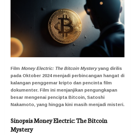
Film
Money Electric: The Bitcoin Mystery
yang dirilis
pada Oktober 2024 menjadi perbincangan hangat di
kalangan penggemar kripto dan pencinta film
dokumenter. Film ini menjanjikan pengungkapan
besar mengenai pencipta Bitcoin, Satoshi
Nakamoto, yang hingga kini masih menjadi misteri.
Sinopsis Money Electric: The Bitcoin
Mystery