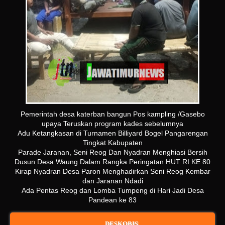
Pemerintah desa katerban bangun Pos kampling /Gasebo
upaya Teruskan program kades sebelumnya
Adu Ketangkasan di Turnamen Billiyard Bogel Pangarengan
Tingkat Kabupaten
Parade Jaranan, Seni Reog Dan Nyadran Menghiasi Bersih
Dusun Desa Waung Dalam Rangka Peringatan HUT RI KE 80
Kirap Nyadran Desa Paron Menghadirkan Seni Reog Kembar
dan Jaranan Ndadi
Ada Pentas Reog dan Lomba Tumpeng di Hari Jadi Desa
Pandean ke 83
DESKOBIS