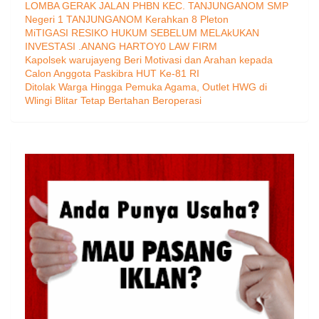
LOMBA GERAK JALAN PHBN KEC. TANJUNGANOM SMP
Negeri 1 TANJUNGANOM Kerahkan 8 Pleton
MiTIGASI RESIKO HUKUM SEBELUM MELAkUKAN
INVESTASI .ANANG HARTOY0 LAW FIRM
Kapolsek warujayeng Beri Motivasi dan Arahan kepada
Calon Anggota Paskibra HUT Ke-81 RI
Ditolak Warga Hingga Pemuka Agama, Outlet HWG di
Wlingi Blitar Tetap Bertahan Beroperasi