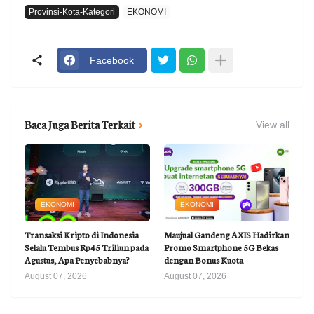
Provinsi-Kota-Kategori
EKONOMI
Facebook
Baca Juga Berita Terkait
View all
EKONOMI
EKONOMI
Transaksi Kripto di Indonesia
Maujual Gandeng AXIS Hadirkan
Selalu Tembus Rp45 Triliun pada
Promo Smartphone 5G Bekas
Agustus, Apa Penyebabnya?
dengan Bonus Kuota
August 07, 2026
August 07, 2026