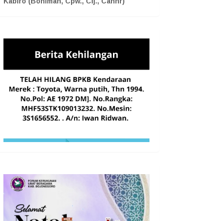
Kabiro (Boniman, Cpw., Cij., Cahnr)