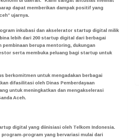
ekonomi di daerah. “Kami sangat antusias melihat
erharap dapat memberikan dampak positif yang
ceh” ujarnya.
rogram inkubasi dan akselerator startup digital milik
na lebih dari 200 startup digital dari berbagai
an pembinaan berupa mentoring, dukungan
vestor serta membuka peluang bagi startup untuk
erus berkomitmen untuk mengadakan berbagai
kan difasilitasi oleh Dinas Pemberdayaan
ang untuk meningkatkan dan mengakselerasi
Banda Aceh.
rtup digital yang diinisiasi oleh Telkom Indonesia.
rogram-program yang bervariasi mulai dari