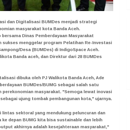
si dan Digitalisasi BUMDes menjadi strategi
nomian masyarakat kota Banda Aceh.
go bersama Dinas Pemberdayaan Masyarakat
sukses menggelar program Pelatihan Re-Investasi
k Gampong/Desa (BUMDes) di IndigoSpace Aceh.
Walikota Banda aceh, dan Direktur dari 28 BUMDes
talisasi dibuka oleh PJ Walikota Banda Aceh, Ade
mberdayaan BUMDes/BUMG sebagai salah satu
n perekonomian masyarakat. "Semoga lewat inovasi
 sebagai ujung tombak pembangunan kota," ujarnya.
i lintas sektoral yang mendukung peluncuran dan
a ke depan BUMG kita bisa sustainable dan lebih
utput akhirnya adalah kesejahteraan masyarakat,"