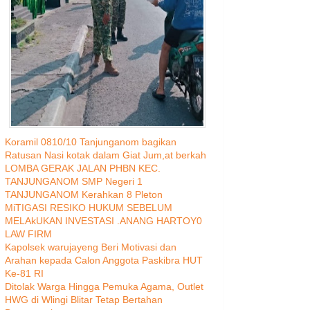
Koramil 0810/10 Tanjunganom bagikan
Ratusan Nasi kotak dalam Giat Jum,at berkah
LOMBA GERAK JALAN PHBN KEC.
TANJUNGANOM SMP Negeri 1
TANJUNGANOM Kerahkan 8 Pleton
MiTIGASI RESIKO HUKUM SEBELUM
MELAkUKAN INVESTASI .ANANG HARTOY0
LAW FIRM
Kapolsek warujayeng Beri Motivasi dan
Arahan kepada Calon Anggota Paskibra HUT
Ke-81 RI
Ditolak Warga Hingga Pemuka Agama, Outlet
HWG di Wlingi Blitar Tetap Bertahan