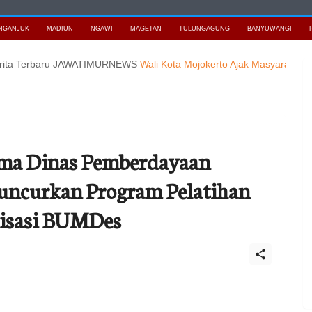
NGANJUK
MADIUN
NGAWI
MAGETAN
TULUNGAGUNG
BANYUWANGI
erbaru JAWATIMURNEWS
Wali Kota Mojokerto Ajak Masyarakat Perkuat
ama Dinas Pemberdayaan
ncurkan Program Pelatihan
alisasi BUMDes