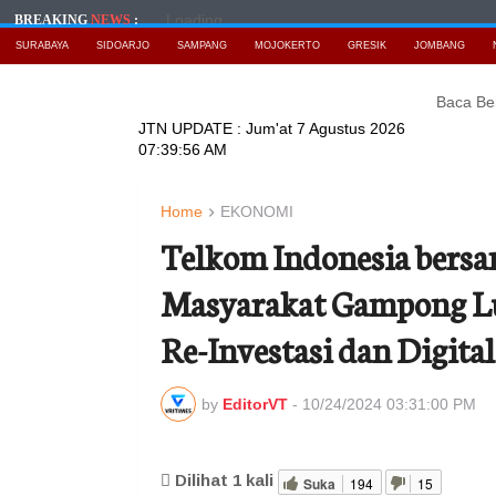
Loading...
BREAKING
NEWS
:
SURABAYA
SIDOARJO
SAMPANG
MOJOKERTO
GRESIK
JOMBANG
Baca Berita T
JTN UPDATE :
Jum'at 7 Agustus 2026
07:39:58 AM
Home
EKONOMI
Telkom Indonesia bers
Masyarakat Gampong Lu
Re-Investasi dan Digit
by
EditorVT
-
10/24/2024 03:31:00 PM
Dilihat
1
kali
Suka
194
15