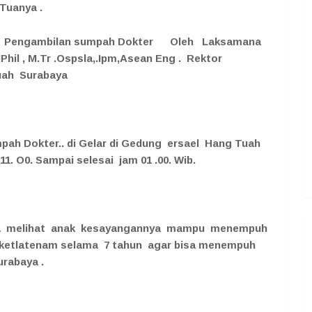
Tuanya .
an Pengambilan sumpah Dokter Oleh Laksamana
Phil , M.Tr .Ospsla,.Ipm,Asean Eng . Rektor
Tuah Surabaya
pah Dokter.. di Gelar di Gedung ersael Hang Tuah
 11. O0. Sampai selesai jam 01 .00. Wib.
Tua melihat anak kesayangannya mampu menempuh
h ketlatenam selama 7 tahun agar bisa menempuh
urabaya .