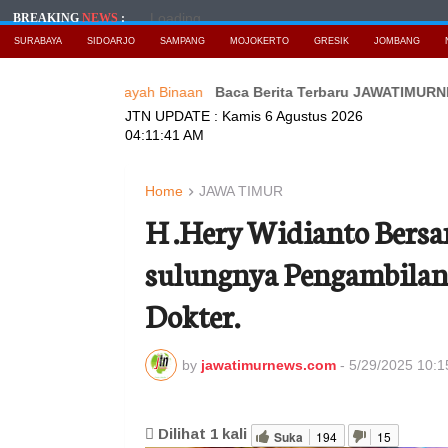
Loading...
BREAKING
NEWS
:
SURABAYA
SIDOARJO
SAMPANG
MOJOKERTO
GRESIK
JOMBANG
gan di Wilayah Binaan
Baca Berita Terbaru JAWATIMURNEWS
Tana
JTN UPDATE :
Kamis 6 Agustus 2026
04:11:43 AM
Home
JAWA TIMUR
H .Hery Widianto Bersa
sulungnya Pengambilan 
Dokter.
by
jawatimurnews.com
-
5/29/2025 10:1
Dilihat
1
kali
Suka
194
15