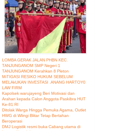
LOMBA GERAK JALAN PHBN KEC.
TANJUNGANOM SMP Negeri 1
TANJUNGANOM Kerahkan 8 Pleton
MiTIGASI RESIKO HUKUM SEBELUM
MELAkUKAN INVESTASI .ANANG HARTOY0
LAW FIRM
Kapolsek warujayeng Beri Motivasi dan
Arahan kepada Calon Anggota Paskibra HUT
Ke-81 RI
Ditolak Warga Hingga Pemuka Agama, Outlet
HWG di Wlingi Blitar Tetap Bertahan
Beroperasi
DMJ Logistik resmi buka Cabang utama di