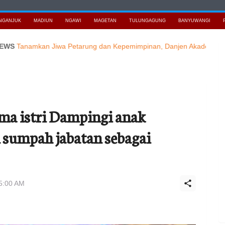
NGANJUK
MADIUN
NGAWI
MAGETAN
TULUNGAGUNG
BANYUWANGI
mkan Jiwa Petarung dan Kepemimpinan, Danjen Akademi TNI Tinjau In
ma istri Dampingi anak
sumpah jabatan sebagai
5:00 AM