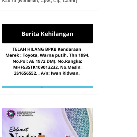
Kabiro (Boniman, Cpw., Cij., Cahnr)