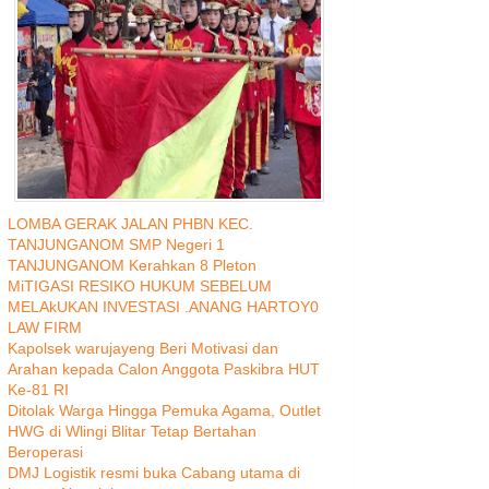
LOMBA GERAK JALAN PHBN KEC.
TANJUNGANOM SMP Negeri 1
TANJUNGANOM Kerahkan 8 Pleton
MiTIGASI RESIKO HUKUM SEBELUM
MELAkUKAN INVESTASI .ANANG HARTOY0
LAW FIRM
Kapolsek warujayeng Beri Motivasi dan
Arahan kepada Calon Anggota Paskibra HUT
Ke-81 RI
Ditolak Warga Hingga Pemuka Agama, Outlet
HWG di Wlingi Blitar Tetap Bertahan
Beroperasi
DMJ Logistik resmi buka Cabang utama di