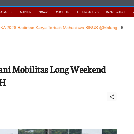
NGANJUK
MADIUN
NGAWI
MAGETAN
TULUNGAGUNG
BANYUWANGI
 Hadirkan Karya Terbaik Mahasiswa BINUS @Malang
Baca Berita 
ani Mobilitas Long Weekend
 H