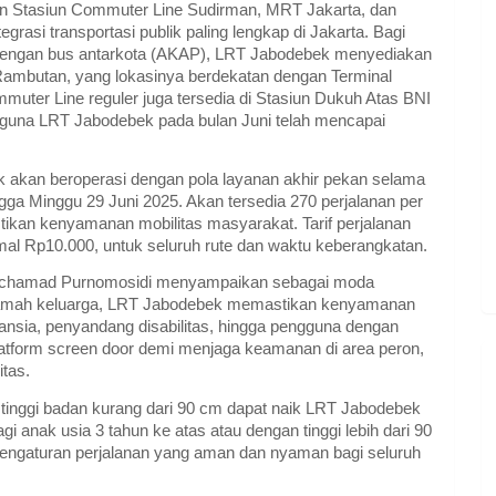
an Stasiun Commuter Line Sudirman, MRT Jakarta, dan
egrasi transportasi publik paling lengkap di Jakarta. Bagi
 dengan bus antarkota (AKAP), LRT Jabodebek menyediakan
ambutan, yang lokasinya berdekatan dengan Terminal
uter Line reguler juga tersedia di Stasiun Dukuh Atas BNI
gguna LRT Jabodebek pada bulan Juni telah mencapai
 akan beroperasi dengan pola layanan akhir pekan selama
hingga Minggu 29 Juni 2025. Akan tersedia 270 perjalanan per
stikan kenyamanan mobilitas masyarakat. Tarif perjalanan
mal Rp10.000, untuk seluruh rute dan waktu keberangkatan.
Mochamad Purnomosidi menyampaikan sebagai moda
an ramah keluarga, LRT Jabodebek memastikan kenyamanan
ansia, penyandang disabilitas, hingga pengguna dengan
 platform screen door demi menjaga keamanan di area peron,
itas.
 tinggi badan kurang dari 90 cm dapat naik LRT Jabodebek
agi anak usia 3 tahun ke atas atau dengan tinggi lebih dari 90
pengaturan perjalanan yang aman dan nyaman bagi seluruh