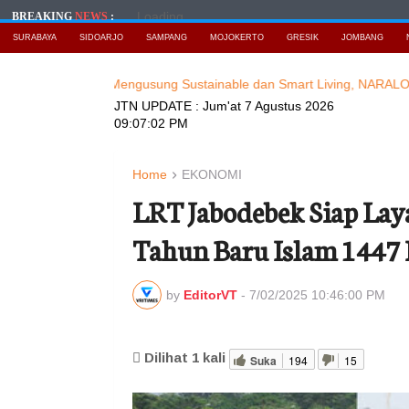
Loading...
BREAKING
NEWS
:
SURABAYA
SIDOARJO
SAMPANG
MOJOKERTO
GRESIK
JOMBANG
IMURNEWS
Mengusung Sustainable dan Smart Living, NARALOKA 2026
JTN UPDATE :
Jum'at 7 Agustus 2026
09:07:03 PM
Home
EKONOMI
LRT Jabodebek Siap Lay
Tahun Baru Islam 1447
by
EditorVT
-
7/02/2025 10:46:00 PM
Dilihat
1
kali
Suka
194
15