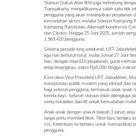
Stasiun Dukuh Atas BNI juga terhubung deng
Transjakarta, menjadikannya salah satu titik int
pengguna yang akan melanjutkan perjalanan
kemudahan akses melalui Stasiun Kampung R
Kampung Rambutan. Alternatif koneksi ke Comm
dan Cikoko. Hingga 25 Juni 2025, jumlah pen
1.969.420 pengguna.
Selama periode long weekend, LRT Jabodebek
tiga hari berturut-turut, mulai Jumat 27 Juni 
hari, dengan total 810 perjalanan, guna mema
tetap terjangkau, yakni Rp5.000 hingga maksi
Executive Vice President LRT Jabodebek, 
transportasi publik modern yang inklusif d
bagi seluruh pengguna, termasuk anak-anak, l
kereta bayi. Seluruh stasiun telah dilengkapi
serta eskalator dan lift untuk kemudahan mobil
Anak-anak dengan usia di bawah 3 tahun atau
tanpa perlu membeli tiket. Tiket baru berlaku b
cm. Ketentuan ini berlaku untuk memastikan 
pengguna.