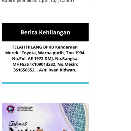
Kabiro (Boniman, Cpw., Cij., Cahnr)