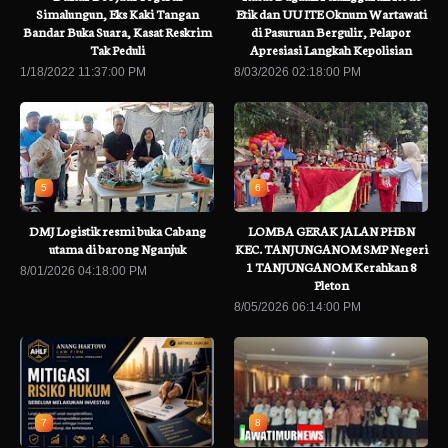
Simalungun, Eks Kaki Tangan
Etik dan UU ITE Oknum Wartawati
Bandar Buka Suara, Kasat Reskrim
di Pasuruan Bergulir, Pelapor
Tak Peduli
Apresiasi Langkah Kepolisian
1/18/2022 11:37:00 PM
8/03/2026 02:18:00 PM
5
6
DMJ Logistik resmi buka Cabang
LOMBA GERAK JALAN PHBN
utama di barong Nganjuk
KEC. TANJUNGANOM SMP Negeri
1 TANJUNGANOM Kerahkan 8
8/01/2026 04:18:00 PM
Pleton
8/05/2026 06:14:00 PM
7
8