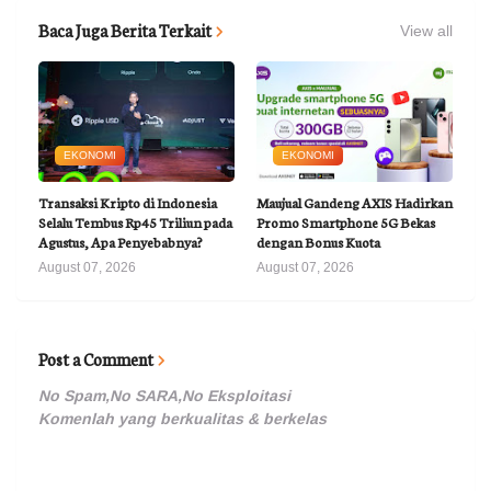
Baca Juga Berita Terkait
View all
EKONOMI
EKONOMI
Transaksi Kripto di Indonesia
Maujual Gandeng AXIS Hadirkan
Selalu Tembus Rp45 Triliun pada
Promo Smartphone 5G Bekas
Agustus, Apa Penyebabnya?
dengan Bonus Kuota
August 07, 2026
August 07, 2026
Post a Comment
No Spam,No SARA,No Eksploitasi
Komenlah yang berkualitas & berkelas