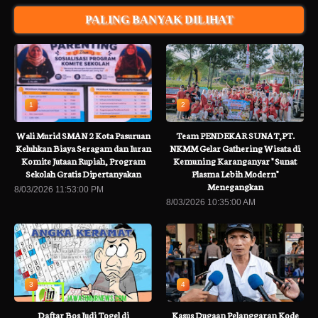
PALING BANYAK DILIHAT
1
2
Wali Murid SMAN 2 Kota Pasuruan
Team PENDEKAR SUNAT,PT.
Keluhkan Biaya Seragam dan Iuran
NKMM Gelar Gathering Wisata di
Komite Jutaan Rupiah, Program
Kemuning Karanganyar " Sunat
Sekolah Gratis Dipertanyakan
Plasma Lebih Modern"
Menegangkan
8/03/2026 11:53:00 PM
8/03/2026 10:35:00 AM
3
4
Daftar Bos Judi Togel di
Kasus Dugaan Pelanggaran Kode