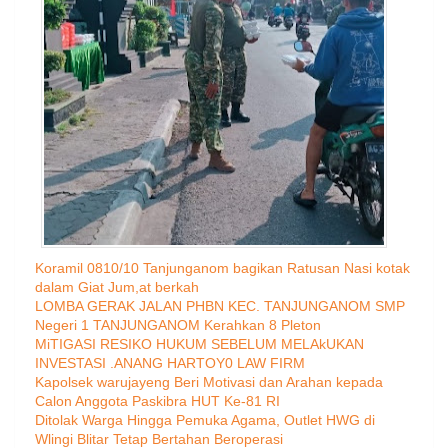
Koramil 0810/10 Tanjunganom bagikan Ratusan Nasi kotak
dalam Giat Jum,at berkah
LOMBA GERAK JALAN PHBN KEC. TANJUNGANOM SMP
Negeri 1 TANJUNGANOM Kerahkan 8 Pleton
MiTIGASI RESIKO HUKUM SEBELUM MELAkUKAN
INVESTASI .ANANG HARTOY0 LAW FIRM
Kapolsek warujayeng Beri Motivasi dan Arahan kepada
Calon Anggota Paskibra HUT Ke-81 RI
Ditolak Warga Hingga Pemuka Agama, Outlet HWG di
Wlingi Blitar Tetap Bertahan Beroperasi