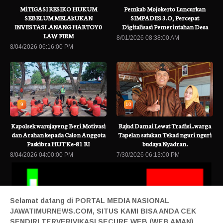
MiTIGASI RESIKO HUKUM
Pemkab Mojokerto Luncurkan
SEBELUM MELAkUKAN
SIMPADES 3.O, Percepat
INVESTASI .ANANG HARTOY0
Digitalisasi Pemerintahan Desa
LAW FIRM
8/01/2026 08:38:00 AM
8/04/2026 06:16:00 PM
9
10
Kapolsek warujayeng Beri Motivasi
Rajud Damai Lewat Tradisi..warga
dan Arahan kepada Calon Anggota
Tapelan satukan Tekad nguri nguri
Paskibra HUT Ke-81 RI
budaya Nyadran.
8/04/2026 04:00:00 PM
7/30/2026 06:13:00 PM
Selamat datang di PORTAL MEDIA NASIONAL
JAWATIMURNEWS.COM, SITUS KAMI BISA ANDA CEK
SENDIRI TERVERIVIKASI SECURE WEB (WEB AMAN)