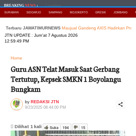
Loading...
BREAKING
NEWS
:
SURABAYA
SIDOARJO
SAMPANG
MOJOKERTO
GRESIK
JOMBANG
baru JAWATIMURNEWS
Maujual Gandeng AXIS Hadirkan Promo Smart
JTN UPDATE :
Jum'at 7 Agustus 2026
12:59:51 PM
Home
Guru ASN Telat Masuk Saat Gerbang
Tertutup, Kepsek SMKN 1 Boyolangu
Bungkam
by
REDAKSI JTN
9/23/2025 08:44:00 PM
Dilihat
1
kali
Suka
194
15