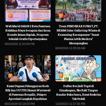
1
2
Wali Murid SMAN 2 Kota Pasuruan
Team PENDEKAR SUNAT,PT.
Keluhkan Biaya Seragam dan Iuran
NKMM Gelar Gathering Wisata di
Komite Jutaan Rupiah, Program
Kemuning Karanganyar " Sunat
Sekolah Gratis Dipertanyakan
Plasma Lebih Modern"
Menegangkan
8/03/2026 11:53:00 PM
8/03/2026 10:35:00 AM
3
4
Kasus Dugaan Pelanggaran Kode
Daftar Bos Judi Togel di
Etik dan UU ITE Oknum Wartawati
Simalungun, Eks Kaki Tangan
di Pasuruan Bergulir, Pelapor
Bandar Buka Suara, Kasat Reskrim
Apresiasi Langkah Kepolisian
Tak Peduli
8/03/2026 02:18:00 PM
1/18/2022 11:37:00 PM