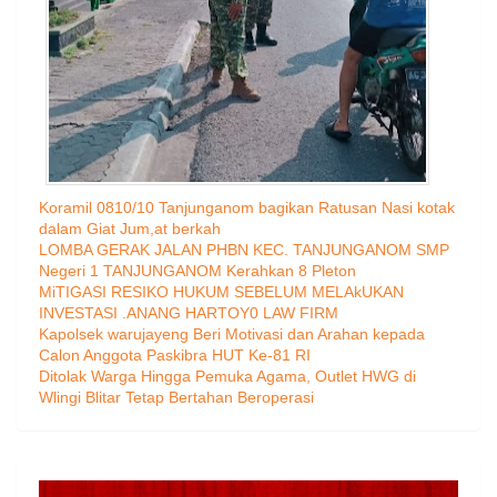
Koramil 0810/10 Tanjunganom bagikan Ratusan Nasi kotak
dalam Giat Jum,at berkah
LOMBA GERAK JALAN PHBN KEC. TANJUNGANOM SMP
Negeri 1 TANJUNGANOM Kerahkan 8 Pleton
MiTIGASI RESIKO HUKUM SEBELUM MELAkUKAN
INVESTASI .ANANG HARTOY0 LAW FIRM
Kapolsek warujayeng Beri Motivasi dan Arahan kepada
Calon Anggota Paskibra HUT Ke-81 RI
Ditolak Warga Hingga Pemuka Agama, Outlet HWG di
Wlingi Blitar Tetap Bertahan Beroperasi