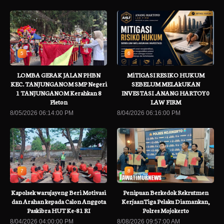
5
6
LOMBA GERAK JALAN PHBN
MiTIGASI RESIKO HUKUM
KEC. TANJUNGANOM SMP Negeri
SEBELUM MELAkUKAN
1 TANJUNGANOM Kerahkan 8
INVESTASI .ANANG HARTOY0
Pleton
LAW FIRM
8/05/2026 06:14:00 PM
8/04/2026 06:16:00 PM
7
8
Kapolsek warujayeng Beri Motivasi
Penipuan Berkedok Rekrutmen
dan Arahan kepada Calon Anggota
KerjaanTiga Pelaku Diamankan,
Paskibra HUT Ke-81 RI
Polres Mojokerto
8/04/2026 04:00:00 PM
8/08/2026 09:57:00 AM