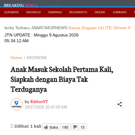
Loading...
BREAKING
NEWS
:
SURABAYA
SIDOARJO
SAMPANG
MOJOKERTO
GRESIK
JOMBANG
 Terbaru JAWATIMURNEWS
Kasus Dugaan UU ITE Oknum Wartawati, di 
JTN UPDATE :
Minggu 9 Agustus 2026
05:34:14 AM
Home
EKONOMI
Anak Masuk Sekolah Pertama Kali,
Siapkah dengan Biaya Tak
Terduganya
by
EditorVT
10/27/2025 10:47:00 AM
Dilihat
1
kali
Suka
195
15