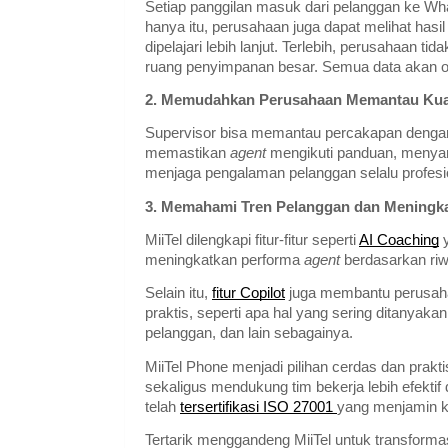
Setiap panggilan masuk dari pelanggan ke Wha
hanya itu, perusahaan juga dapat melihat hasil
dipelajari lebih lanjut. Terlebih, perusahaan
ruang penyimpanan besar. Semua data akan o
2. Memudahkan Perusahaan Memantau Kual
Supervisor bisa memantau percakapan denga
memastikan
agent
mengikuti panduan, menyamp
menjaga pengalaman pelanggan selalu profesi
3. Memahami Tren Pelanggan dan Meningk
MiiTel dilengkapi fitur-fitur seperti
AI Coaching
y
meningkatkan performa
agent
berdasarkan riw
Selain itu,
fitur Copilot
juga membantu perusahaa
praktis, seperti apa hal yang sering ditanyaka
pelanggan, dan lain sebagainya.
MiiTel Phone menjadi pilihan cerdas dan pra
sekaligus mendukung tim bekerja lebih efektif 
telah
tersertifikasi ISO 27001
yang menjamin 
Tertarik menggandeng MiiTel untuk transformas