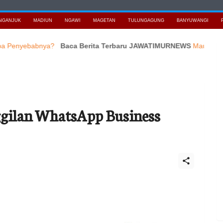
NGANJUK
MADIUN
NGAWI
MAGETAN
TULUNGAGUNG
BANYUWANGI
ebabnya?
Baca Berita Terbaru JAWATIMURNEWS
Maujual Gandeng 
ggilan WhatsApp Business