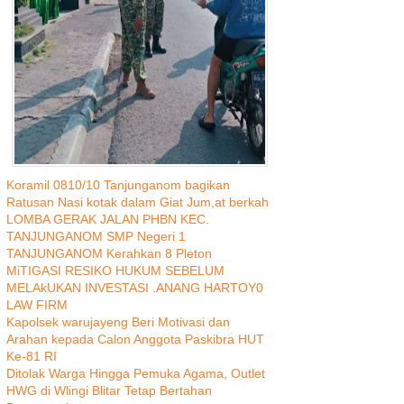
Koramil 0810/10 Tanjunganom bagikan
Ratusan Nasi kotak dalam Giat Jum,at berkah
LOMBA GERAK JALAN PHBN KEC.
TANJUNGANOM SMP Negeri 1
TANJUNGANOM Kerahkan 8 Pleton
MiTIGASI RESIKO HUKUM SEBELUM
MELAkUKAN INVESTASI .ANANG HARTOY0
LAW FIRM
Kapolsek warujayeng Beri Motivasi dan
Arahan kepada Calon Anggota Paskibra HUT
Ke-81 RI
Ditolak Warga Hingga Pemuka Agama, Outlet
HWG di Wlingi Blitar Tetap Bertahan