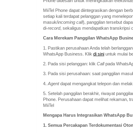
Phone didesain untuk meningkatkan efektivitas
MiiTel Phone dapat diintegrasikan dengan be
setiap kali terdapat pelanggan yang menelep
masuk/i
ncoming call
), panggilan tersebut dap
di-
record
, sekaligus mendapatkan transkripsi 
Cara Merekam Panggilan WhatsApp Busine
1. Pastikan perusahaan Anda telah berlanggan
WhatsApp Business. Klik
di sini
untuk mulai b
2. Pada sisi pelanggan: klik
Call
pada WhatsAp
3. Pada sisi perusahaan: saat panggilan masuk 
4.
Agent
dapat mengangkat telepon dan melaku
5. Setelah panggilan berakhir, riwayat panggi
Phone. Perusahaan dapat melihat rekaman, tra
MiiTel
Mengapa Harus Integrasikan WhatsApp Bu
1. Semua Percakapan Terdokumentasi Otoma