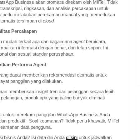
tsApp Business akan otomatis direkam oleh MiiTel. Tidak
 transkripsi, ringkasan, dan analisis percakapan untuk
 tidak perlu melakukan perekaman manual yang memerlukan
tomatis tersimpan di
cloud.
itas Percakapan
n mudah terkait apa dan bagaimana
agent
berbicara,
aikan informasi dengan benar, dan tetap sopan. Ini
onal dan sesuai standar perusahaan.
atkan Performa Agent
ang dapat memberikan rekomendasi otomatis untuk
ayat panggilan yang dilakukan.
n memberikan insight tren dari pelanggan secara lebih
n pelanggan, produk apa yang paling banyak diminati
ktis untuk merekam panggilan WhatsApp Business Anda
dan produktif. Soal keamanan? Tidak perlu khawatir, MiiTel
keamanan data pengguna.
i bisnis Anda? Isi data diri Anda
di sini
untuk jadwalkan