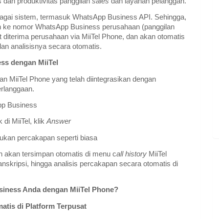
 dan produktivitas panggilan
sales
dan layanan pelanggan.
rbagai sistem, termasuk WhatsApp Business API. Sehingga,
on ke nomor WhatsApp Business perusahaan (panggilan
at diterima perusahaan via MiiTel Phone, dan akan otomatis
dan analisisnya secara otomatis.
ss dengan MiiTel
an MiiTel Phone yang telah diintegrasikan dengan
erlanggaan.
p Business
di MiiTel, klik
Answer
kan percakapan seperti biasa
lan akan tersimpan otomatis di menu c
all history
MiiTel
nskripsi, hingga analisis percakapan secara otomatis di
siness Anda dengan MiiTel Phone?
tis di Platform Terpusat