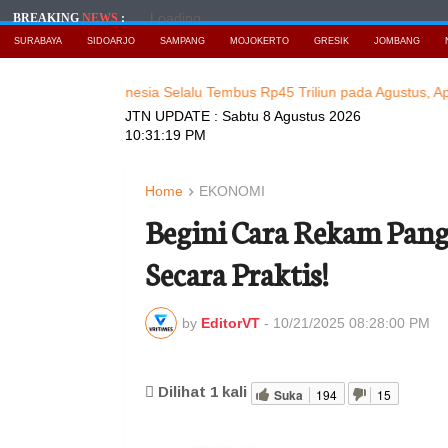
Loading...
BREAKING
NEWS
:
SURABAYA
SIDOARJO
SAMPANG
MOJOKERTO
GRESIK
JOMBANG
ipto di Indonesia Selalu Tembus Rp45 Triliun pada Agustus, Apa Peny
JTN UPDATE :
Sabtu 8 Agustus 2026
10:31:20 PM
Home
EKONOMI
Begini Cara Rekam Pan
Secara Praktis!
by
EditorVT
-
10/21/2025 08:28:00 PM
Dilihat
1
kali
Suka
194
15