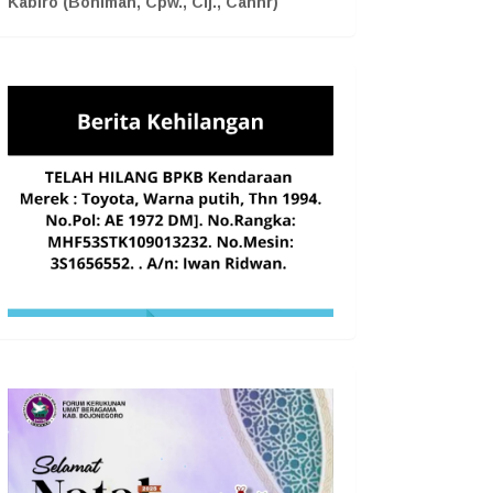
Kabiro (Boniman, Cpw., Cij., Cahnr)