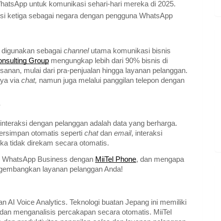
atsApp untuk komunikasi sehari-hari mereka di 2025.
si ketiga sebagai negara dengan pengguna WhatsApp
n digunakan sebagai
channel
utama komunikasi bisnis
onsulting Group
mengungkap lebih dari 90% bisnis di
anan, mulai dari pra-penjualan hingga layanan pelanggan.
nya via
chat,
namun juga melalui panggilan telepon dengan
?
interaksi dengan pelanggan adalah data yang berharga.
ersimpan otomatis seperti
chat
dan
email
, interaksi
jika tidak direkam secara otomatis.
an WhatsApp Business dengan
MiiTel Phone
, dan mengapa
engembangkan layanan pelanggan Anda!
 AI Voice Analytics. Teknologi buatan Jepang ini memiliki
an menganalisis percakapan secara otomatis. MiiTel