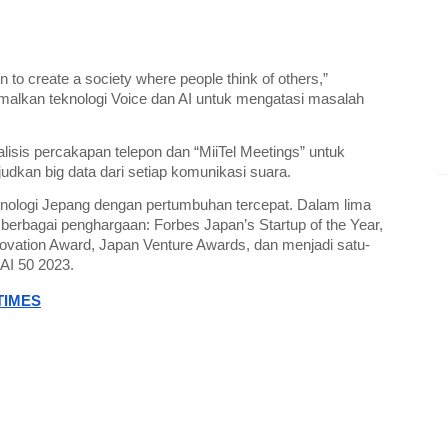
 to create a society where people think of others,”
lkan teknologi Voice dan AI untuk mengatasi masalah
alisis percakapan telepon dan “MiiTel Meetings” untuk
judkan big data dari setiap komunikasi suara.
ologi Jepang dengan pertumbuhan tercepat. Dalam lima
erbagai penghargaan: Forbes Japan’s Startup of the Year,
ovation Award, Japan Venture Awards, dan menjadi satu-
AI 50 2023.
TIMES