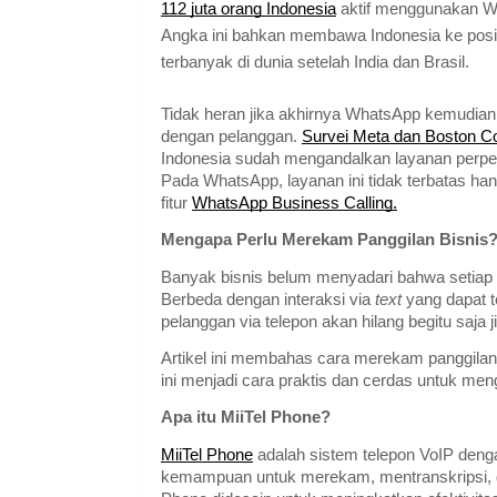
112 juta orang Indonesia
aktif menggunakan Wh
Angka ini bahkan membawa Indonesia ke posi
terbanyak di dunia setelah India dan Brasil.
Tidak heran jika akhirnya WhatsApp kemudia
dengan pelanggan.
Survei Meta dan Boston C
Indonesia sudah mengandalkan layanan perpes
Pada WhatsApp, layanan ini tidak terbatas ha
fitur
WhatsApp Business Calling.
Mengapa Perlu Merekam Panggilan Bisnis
Banyak bisnis belum menyadari bahwa setiap 
Berbeda dengan interaksi via
text
yang dapat t
pelanggan via telepon akan hilang begitu saja 
Artikel ini membahas cara merekam panggil
ini menjadi cara praktis dan cerdas untuk m
Apa itu MiiTel Phone?
MiiTel Phone
adalah sistem telepon VoIP dengan
kemampuan untuk merekam, mentranskripsi, d