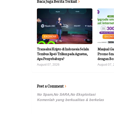
Baca Juga Berita Terkait
EKONOMI
EKONO
Transaksi Kripto di Indonesia Selalu
Maujual Ga
Tembus Rp45 Triliun pada Agustus,
Promo Sma
Apa Penyebabnya?
dengan Bo
August 07, 2026
August 07, 
Post a Comment
No Spam,No SARA,No Eksploitasi
Komenlah yang berkualitas & berkelas