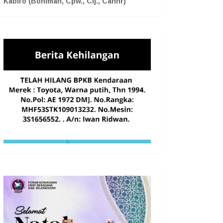
Kabiro (Boniman, Cpw., Cij., Cahnr)