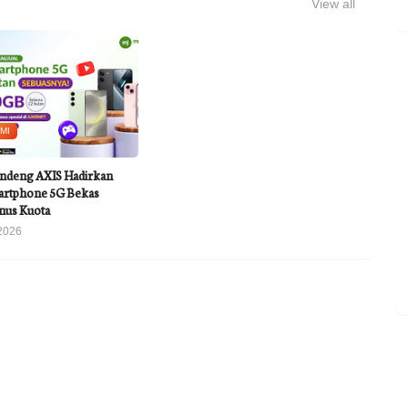
View all
MI
ndeng AXIS Hadirkan
rtphone 5G Bekas
nus Kuota
2026