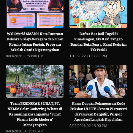
1
2
Wali Murid SMAN 2 Kota Pasuruan
Daftar Bos Judi Togel di
Keluhkan Biaya Seragam dan Iuran
Simalungun, Eks Kaki Tangan
Komite Jutaan Rupiah, Program
Bandar Buka Suara, Kasat Reskrim
Sekolah Gratis Dipertanyakan
Tak Peduli
8/03/2026 11:53:00 PM
1/18/2022 11:37:00 PM
3
4
Team PENDEKAR SUNAT,PT.
Kasus Dugaan Pelanggaran Kode
NKMM Gelar Gathering Wisata di
Etik dan UU ITE Oknum Wartawati
Kemuning Karanganyar " Sunat
di Pasuruan Bergulir, Pelapor
Plasma Lebih Modern"
Apresiasi Langkah Kepolisian
Menegangkan
8/03/2026 02:18:00 PM
8/03/2026 10:35:00 AM