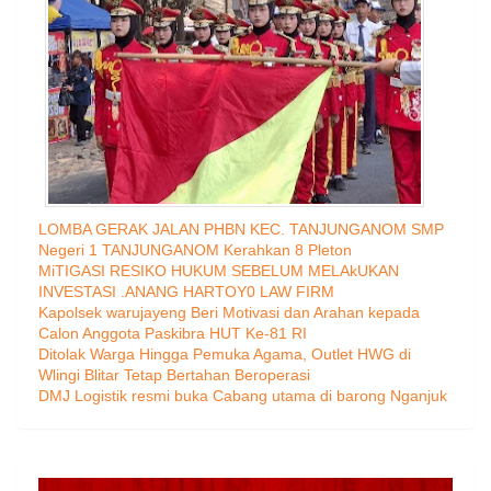
LOMBA GERAK JALAN PHBN KEC. TANJUNGANOM SMP
Negeri 1 TANJUNGANOM Kerahkan 8 Pleton
MiTIGASI RESIKO HUKUM SEBELUM MELAkUKAN
INVESTASI .ANANG HARTOY0 LAW FIRM
Kapolsek warujayeng Beri Motivasi dan Arahan kepada
Calon Anggota Paskibra HUT Ke-81 RI
Ditolak Warga Hingga Pemuka Agama, Outlet HWG di
Wlingi Blitar Tetap Bertahan Beroperasi
DMJ Logistik resmi buka Cabang utama di barong Nganjuk