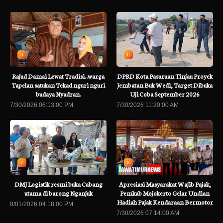
5
6
Rajud Damai Lewat Tradisi..warga
DPRD Kota Pasuruan Tinjau Proyek
Tapelan satukan Tekad nguri nguri
Jembatan Buk Wedi, Target Dibuka
budaya Nyadran.
Uji Coba September 2026
7/30/2026 06:13:00 PM
7/30/2026 11:20:00 AM
7
8
DMJ Logistik resmi buka Cabang
Apresiasi Masyarakat Wajib Pajak,
utama di barong Nganjuk
Pemkab Mojokerto Gelar Undian
Hadiah Pajak Kendaraan Bermotor
8/01/2026 04:18:00 PM
7/30/2026 07:14:00 AM