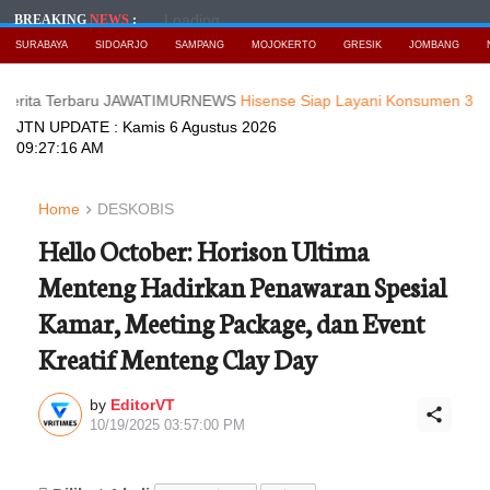
Loading...
BREAKING
NEWS
:
SURABAYA
SIDOARJO
SAMPANG
MOJOKERTO
GRESIK
JOMBANG
Terbaru JAWATIMURNEWS
Hisense Siap Layani Konsumen 365 Hari, Tam
JTN UPDATE :
Kamis 6 Agustus 2026
09:27:18 AM
Home
DESKOBIS
Hello October: Horison Ultima
Menteng Hadirkan Penawaran Spesial
Kamar, Meeting Package, dan Event
Kreatif Menteng Clay Day
by
EditorVT
10/19/2025 03:57:00 PM