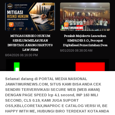
9
10
MiTIGASI RESIKO HUKUM
Pemkab Mojokerto Luncurkan
SEBELUM MELAkUKAN
SIMPADES 3.O, Percepat
INVESTASI .ANANG HARTOY0
Digitalisasi Pemerintahan Desa
LAW FIRM
8/01/2026 08:38:00 AM
8/04/2026 06:16:00 PM
Selamat datang di PORTAL MEDIA NASIONAL
JAWATIMURNEWS.COM, SITUS KAMI BISA ANDA CEK
SENDIRI TERVERIVIKASI SECURE WEB (WEB AMAN)
DENGAN PAGE SPEED lcp 4.1 second, INP 163 MILI
SECOND, CLS 0.19, KAMI JUGA SUPORT
rbaru
Hisense Siap Layani Konsumen 365 Hari, Tambah Jadwal Layana
OSS,KBLI,CORETAX,INAPROC E CATALOG VERSI VI, BE
Home|
Login|
Privacy|
Pedoman Siber|
Contact|
Tentang|
HAPPY WITH ME, HUBUNGI BIRO TERDEKAT KOTA ANDA
Produk|
Adv|
Mitra|
Staff Redaksi|
Redaksi|
| Design By Sonata