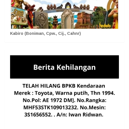
Kabiro (Boniman, Cpw., Cij., Cahnr)