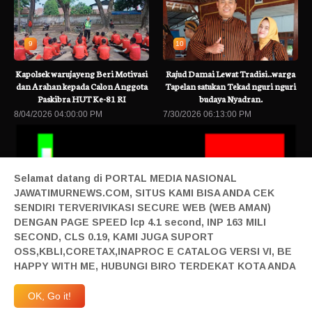
9
10
Kapolsek warujayeng Beri Motivasi
Rajud Damai Lewat Tradisi..warga
dan Arahan kepada Calon Anggota
Tapelan satukan Tekad nguri nguri
Paskibra HUT Ke-81 RI
budaya Nyadran.
8/04/2026 04:00:00 PM
7/30/2026 06:13:00 PM
Selamat datang di PORTAL MEDIA NASIONAL
JAWATIMURNEWS.COM, SITUS KAMI BISA ANDA CEK
SENDIRI TERVERIVIKASI SECURE WEB (WEB AMAN)
DENGAN PAGE SPEED lcp 4.1 second, INP 163 MILI
SECOND, CLS 0.19, KAMI JUGA SUPORT
ta Terbaru
Maujual Gandeng AXIS Hadirkan Promo Smartphone 5G B
OSS,KBLI,CORETAX,INAPROC E CATALOG VERSI VI, BE
Home|
Login|
Privacy|
Pedoman Siber|
Contact|
Tentang|
HAPPY WITH ME, HUBUNGI BIRO TERDEKAT KOTA ANDA
Produk|
Adv|
Mitra|
Staff Redaksi|
Redaksi|
| Design By Sonata
Abraham | @2019 All Right Reserved | Milad JTN Ke 4 | 27 April 2023 JTN Melangkah
OK, Go it!
Maju | Anggardaya Terpandang-Berharga-Terdepan-Berkelas