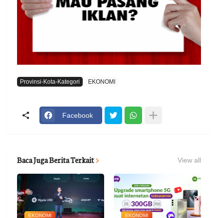
Provinsi-Kota-Kategori
EKONOMI
Facebook
Baca Juga Berita Terkait
View all
EKONOMI
EKONOMI