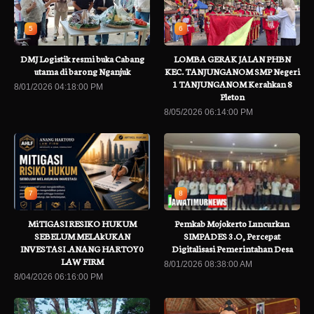
5
6
DMJ Logistik resmi buka Cabang
LOMBA GERAK JALAN PHBN
utama di barong Nganjuk
KEC. TANJUNGANOM SMP Negeri
1 TANJUNGANOM Kerahkan 8
8/01/2026 04:18:00 PM
Pleton
8/05/2026 06:14:00 PM
7
8
MiTIGASI RESIKO HUKUM
Pemkab Mojokerto Luncurkan
SEBELUM MELAkUKAN
SIMPADES 3.O, Percepat
INVESTASI .ANANG HARTOY0
Digitalisasi Pemerintahan Desa
LAW FIRM
8/01/2026 08:38:00 AM
8/04/2026 06:16:00 PM