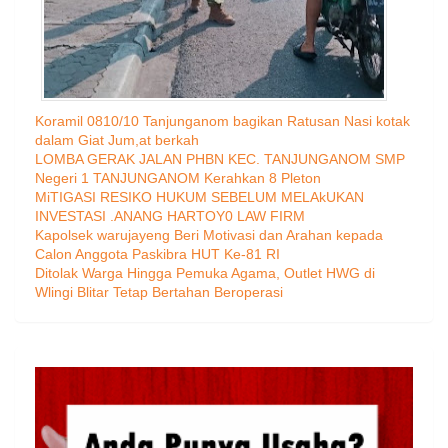
Koramil 0810/10 Tanjunganom bagikan Ratusan Nasi kotak
dalam Giat Jum,at berkah
LOMBA GERAK JALAN PHBN KEC. TANJUNGANOM SMP
Negeri 1 TANJUNGANOM Kerahkan 8 Pleton
MiTIGASI RESIKO HUKUM SEBELUM MELAkUKAN
INVESTASI .ANANG HARTOY0 LAW FIRM
Kapolsek warujayeng Beri Motivasi dan Arahan kepada
Calon Anggota Paskibra HUT Ke-81 RI
Ditolak Warga Hingga Pemuka Agama, Outlet HWG di
Wlingi Blitar Tetap Bertahan Beroperasi