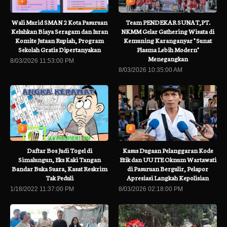
1
2
Wali Murid SMAN 2 Kota Pasuruan
Team PENDEKAR SUNAT,PT.
Keluhkan Biaya Seragam dan Iuran
NKMM Gelar Gathering Wisata di
Komite Jutaan Rupiah, Program
Kemuning Karanganyar " Sunat
Sekolah Gratis Dipertanyakan
Plasma Lebih Modern"
Menegangkan
8/03/2026 11:53:00 PM
8/03/2026 10:35:00 AM
3
4
Daftar Bos Judi Togel di
Kasus Dugaan Pelanggaran Kode
Simalungun, Eks Kaki Tangan
Etik dan UU ITE Oknum Wartawati
Bandar Buka Suara, Kasat Reskrim
di Pasuruan Bergulir, Pelapor
Tak Peduli
Apresiasi Langkah Kepolisian
1/18/2022 11:37:00 PM
8/03/2026 02:18:00 PM