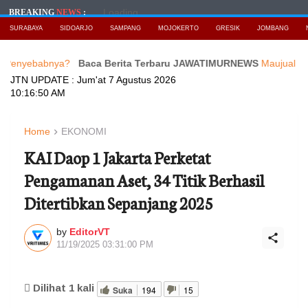
Loading...
BREAKING
NEWS
:
SURABAYA
SIDOARJO
SAMPANG
MOJOKERTO
GRESIK
JOMBANG
babnya?
Baca Berita Terbaru JAWATIMURNEWS
Maujual Gandeng A
JTN UPDATE :
Jum'at 7 Agustus 2026
10:16:52 AM
Home
EKONOMI
KAI Daop 1 Jakarta Perketat
Pengamanan Aset, 34 Titik Berhasil
Ditertibkan Sepanjang 2025
by
EditorVT
11/19/2025 03:31:00 PM
Dilihat
1
kali
Suka
194
15