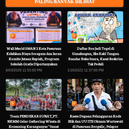
PALING BANYAK DILIHAT
1
2
Wali Murid SMAN 2 Kota Pasuruan
Daftar Bos Judi Togel di
Keluhkan Biaya Seragam dan Iuran
Simalungun, Eks Kaki Tangan
Komite Jutaan Rupiah, Program
Bandar Buka Suara, Kasat Reskrim
Sekolah Gratis Dipertanyakan
Tak Peduli
8/03/2026 11:53:00 PM
1/18/2022 11:37:00 PM
3
4
Team PENDEKAR SUNAT,PT.
Kasus Dugaan Pelanggaran Kode
NKMM Gelar Gathering Wisata di
Etik dan UU ITE Oknum Wartawati
Kemuning Karanganyar " Sunat
di Pasuruan Bergulir, Pelapor