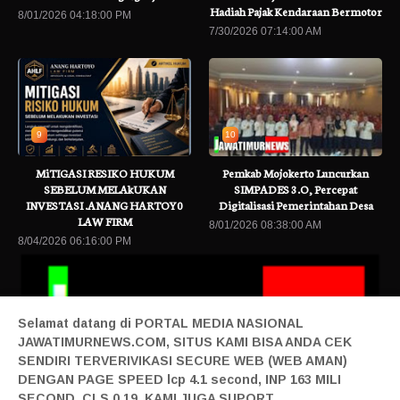
Hadiah Pajak Kendaraan Bermotor
8/01/2026 04:18:00 PM
7/30/2026 07:14:00 AM
9
10
MiTIGASI RESIKO HUKUM
Pemkab Mojokerto Luncurkan
SEBELUM MELAkUKAN
SIMPADES 3.O, Percepat
INVESTASI .ANANG HARTOY0
Digitalisasi Pemerintahan Desa
LAW FIRM
8/01/2026 08:38:00 AM
8/04/2026 06:16:00 PM
Selamat datang di PORTAL MEDIA NASIONAL
JAWATIMURNEWS.COM, SITUS KAMI BISA ANDA CEK
SENDIRI TERVERIVIKASI SECURE WEB (WEB AMAN)
DENGAN PAGE SPEED lcp 4.1 second, INP 163 MILI
SECOND, CLS 0.19, KAMI JUGA SUPORT