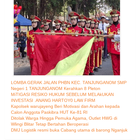
LOMBA GERAK JALAN PHBN KEC. TANJUNGANOM SMP
Negeri 1 TANJUNGANOM Kerahkan 8 Pleton
MiTIGASI RESIKO HUKUM SEBELUM MELAkUKAN
INVESTASI .ANANG HARTOY0 LAW FIRM
Kapolsek warujayeng Beri Motivasi dan Arahan kepada
Calon Anggota Paskibra HUT Ke-81 RI
Ditolak Warga Hingga Pemuka Agama, Outlet HWG di
Wlingi Blitar Tetap Bertahan Beroperasi
DMJ Logistik resmi buka Cabang utama di barong Nganjuk