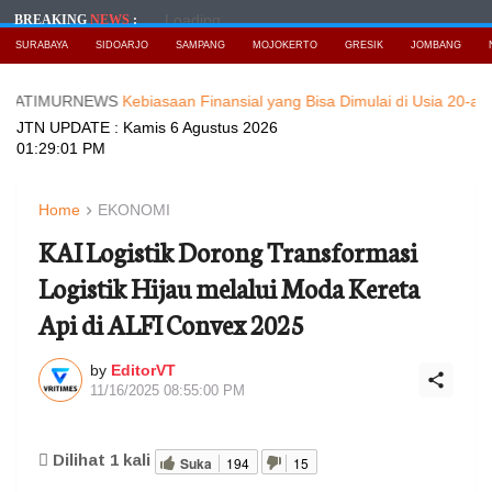
Loading...
BREAKING
NEWS
:
SURABAYA
SIDOARJO
SAMPANG
MOJOKERTO
GRESIK
JOMBANG
MURNEWS
Kebiasaan Finansial yang Bisa Dimulai di Usia 20-an
Baca Be
JTN UPDATE :
Kamis 6 Agustus 2026
01:29:03 PM
Home
EKONOMI
KAI Logistik Dorong Transformasi
Logistik Hijau melalui Moda Kereta
Api di ALFI Convex 2025
by
EditorVT
11/16/2025 08:55:00 PM
Dilihat
1
kali
Suka
194
15