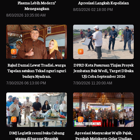
Plasma Lebih Modern"
Apresiasi Langkah Kepolisian
Menegangkan
8/03/2026 02:18:00 PM
8/03/2026 10:35:00 AM
5
6
Rajud Damai Lewat Tradisi..warga
DPRD Kota Pasuruan Tinjau Proyek
Tapelan satukan Tekad nguri nguri
Jembatan Buk Wedi, Target Dibuka
budaya Nyadran.
Uji Coba September 2026
7/30/2026 06:13:00 PM
7/30/2026 11:20:00 AM
7
8
DMJ Logistik resmi buka Cabang
Apresiasi Masyarakat Wajib Pajak,
utama di barong Nganjuk
Pemkab Mojokerto Gelar Undian