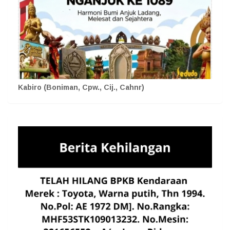
Kabiro (Boniman, Cpw., Cij., Cahnr)