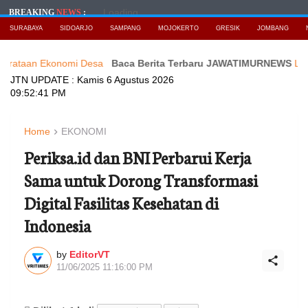
Loading...
BREAKING
NEWS
:
SURABAYA
SIDOARJO
SAMPANG
MOJOKERTO
GRESIK
JOMBANG
Ekonomi Desa
Baca Berita Terbaru JAWATIMURNEWS
LOMBA GERA
JTN UPDATE :
Kamis 6 Agustus 2026
09:52:43 PM
Home
EKONOMI
Periksa.id dan BNI Perbarui Kerja
Sama untuk Dorong Transformasi
Digital Fasilitas Kesehatan di
Indonesia
by
EditorVT
11/06/2025 11:16:00 PM