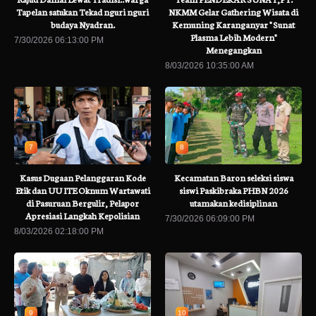
Tapelan satukan Tekad nguri nguri
NKMM Gelar Gathering Wisata di
budaya Nyadran.
Kemuning Karanganyar " Sunat
Plasma Lebih Modern"
7/30/2026 06:13:00 PM
Menegangkan
8/03/2026 10:35:00 AM
7
8
Kasus Dugaan Pelanggaran Kode
Kecamatan Baron seleksi siswa
Etik dan UU ITE Oknum Wartawati
siswi Paskibraka PHBN 2026
di Pasuruan Bergulir, Pelapor
utamakan kedisiplinan
Apresiasi Langkah Kepolisian
7/30/2026 06:09:00 PM
8/03/2026 02:18:00 PM
9
10