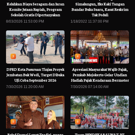
Keluhkan Biaya Seragam dan Iuran
Simalungun, Eks Kaki Tangan
Komite Jutaan Rupiah, Program
Bandar Buka Suara, Kasat Reskrim
Sekolah Gratis Dipertanyakan
Tak Peduli
8/03/2026 11:53:00 PM
1/18/2022 11:37:00 PM
3
4
DPRD Kota Pasuruan Tinjau Proyek
Apresiasi Masyarakat Wajib Pajak,
Jembatan Buk Wedi, Target Dibuka
Pemkab Mojokerto Gelar Undian
Uji Coba September 2026
Hadiah Pajak Kendaraan Bermotor
7/30/2026 11:20:00 AM
7/30/2026 07:14:00 AM
5
6
Rajud Damai Lewat Tradisi..warga
Team PENDEKAR SUNAT,PT.