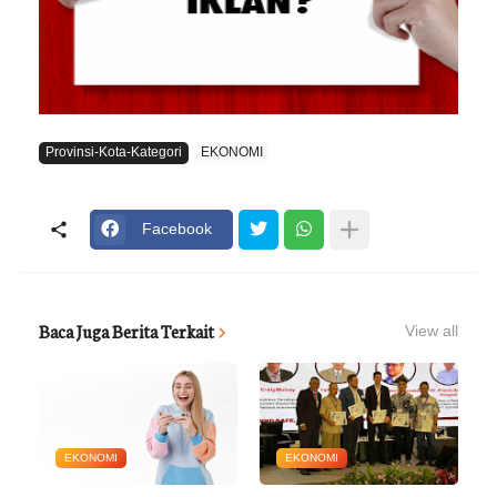
Provinsi-Kota-Kategori
EKONOMI
Facebook
Baca Juga Berita Terkait
View all
EKONOMI
EKONOMI