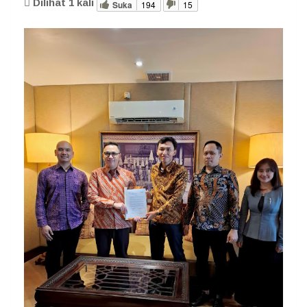
Dilihat
1
kali
Suka
194
15