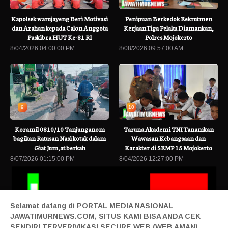
Kapolsek warujayeng Beri Motivasi
Penipuan Berkedok Rekrutmen
dan Arahan kepada Calon Anggota
KerjaanTiga Pelaku Diamankan,
Paskibra HUT Ke-81 RI
Polres Mojokerto
8/04/2026 04:00:00 PM
8/08/2026 09:57:00 AM
9
10
Koramil 0810/10 Tanjunganom
Taruna Akademi TNI Tanamkan
bagikan Ratusan Nasi kotak dalam
Wawasan Kebangsaan dan
Giat Jum,at berkah
Karakter di SRMP 15 Mojokerto
8/07/2026 01:15:00 PM
8/04/2026 12:27:00 PM
Selamat datang di PORTAL MEDIA NASIONAL
JAWATIMURNEWS.COM, SITUS KAMI BISA ANDA CEK
SENDIRI TERVERIVIKASI SECURE WEB (WEB AMAN)