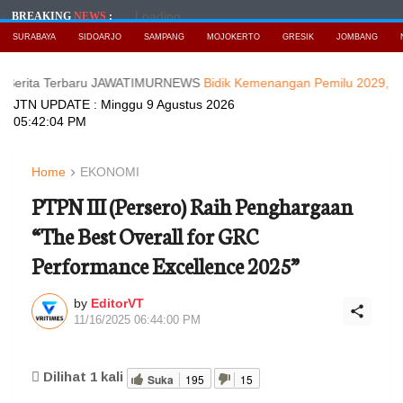
Loading...
BREAKING
NEWS
:
SURABAYA
SIDOARJO
SAMPANG
MOJOKERTO
GRESIK
JOMBANG
 Terbaru JAWATIMURNEWS
Bidik Kemenangan Pemilu 2029, DPD Nasde
JTN UPDATE :
Minggu 9 Agustus 2026
05:42:06 PM
Home
EKONOMI
PTPN III (Persero) Raih Penghargaan
“The Best Overall for GRC
Performance Excellence 2025”
by
EditorVT
11/16/2025 06:44:00 PM
Dilihat
1
kali
Suka
195
15