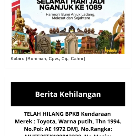
Kabiro (Boniman, Cpw., Cij., Cahnr)