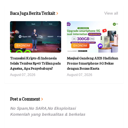
Baca Juga Berita Terkait
View all
EKONOMI
EKONOMI
Transaksi Kripto di Indonesia
Maujual Gandeng AXIS Hadirkan
Selalu Tembus Rp45 Triliun pada
Promo Smartphone 5G Bekas
Agustus, Apa Penyebabnya?
dengan Bonus Kuota
August 07, 2026
August 07, 2026
Post a Comment
No Spam,No SARA,No Eksploitasi
Komenlah yang berkualitas & berkelas