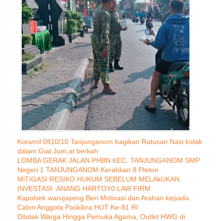
Koramil 0810/10 Tanjunganom bagikan Ratusan Nasi kotak
dalam Giat Jum,at berkah
LOMBA GERAK JALAN PHBN KEC. TANJUNGANOM SMP
Negeri 1 TANJUNGANOM Kerahkan 8 Pleton
MiTIGASI RESIKO HUKUM SEBELUM MELAkUKAN
INVESTASI .ANANG HARTOY0 LAW FIRM
Kapolsek warujayeng Beri Motivasi dan Arahan kepada
Calon Anggota Paskibra HUT Ke-81 RI
Ditolak Warga Hingga Pemuka Agama, Outlet HWG di