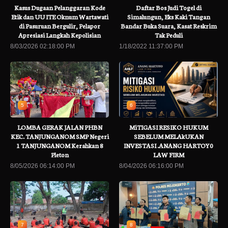
Kasus Dugaan Pelanggaran Kode
Daftar Bos Judi Togel di
Etik dan UU ITE Oknum Wartawati
Simalungun, Eks Kaki Tangan
di Pasuruan Bergulir, Pelapor
Bandar Buka Suara, Kasat Reskrim
Apresiasi Langkah Kepolisian
Tak Peduli
8/03/2026 02:18:00 PM
1/18/2022 11:37:00 PM
5
6
LOMBA GERAK JALAN PHBN
MiTIGASI RESIKO HUKUM
KEC. TANJUNGANOM SMP Negeri
SEBELUM MELAkUKAN
1 TANJUNGANOM Kerahkan 8
INVESTASI .ANANG HARTOY0
Pleton
LAW FIRM
8/05/2026 06:14:00 PM
8/04/2026 06:16:00 PM
7
8