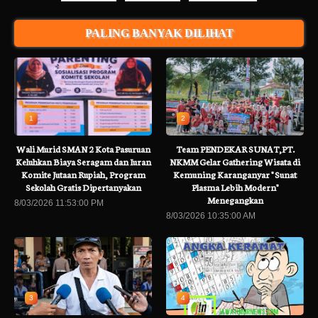
PALING BANYAK DILIHAT
1
2
Wali Murid SMAN 2 Kota Pasuruan
Team PENDEKAR SUNAT,PT.
Keluhkan Biaya Seragam dan Iuran
NKMM Gelar Gathering Wisata di
Komite Jutaan Rupiah, Program
Kemuning Karanganyar " Sunat
Sekolah Gratis Dipertanyakan
Plasma Lebih Modern"
Menegangkan
8/03/2026 11:53:00 PM
8/03/2026 10:35:00 AM
3
4