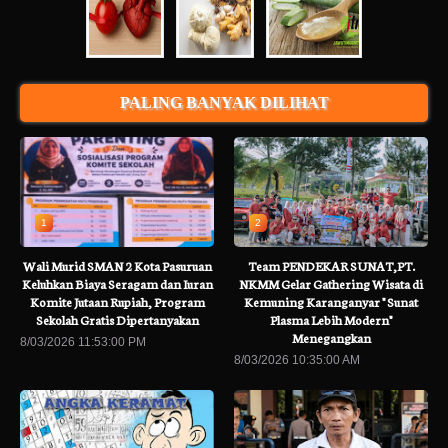
PALING BANYAK DILIHAT
1
2
Wali Murid SMAN 2 Kota Pasuruan
Team PENDEKAR SUNAT,PT.
Keluhkan Biaya Seragam dan Iuran
NKMM Gelar Gathering Wisata di
Komite Jutaan Rupiah, Program
Kemuning Karanganyar " Sunat
Sekolah Gratis Dipertanyakan
Plasma Lebih Modern"
Menegangkan
8/03/2026 11:53:00 PM
8/03/2026 10:35:00 AM