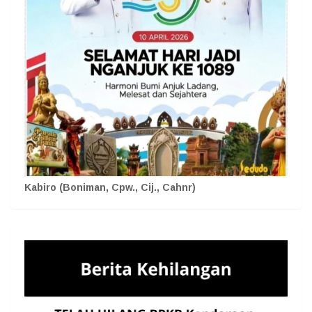
Kabiro (Boniman, Cpw., Cij., Cahnr)