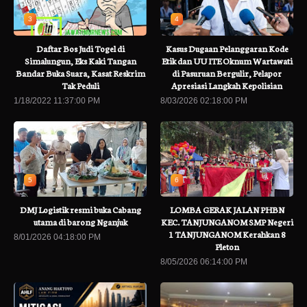
3
4
Daftar Bos Judi Togel di
Kasus Dugaan Pelanggaran Kode
Simalungun, Eks Kaki Tangan
Etik dan UU ITE Oknum Wartawati
Bandar Buka Suara, Kasat Reskrim
di Pasuruan Bergulir, Pelapor
Tak Peduli
Apresiasi Langkah Kepolisian
1/18/2022 11:37:00 PM
8/03/2026 02:18:00 PM
5
6
DMJ Logistik resmi buka Cabang
LOMBA GERAK JALAN PHBN
utama di barong Nganjuk
KEC. TANJUNGANOM SMP Negeri
1 TANJUNGANOM Kerahkan 8
8/01/2026 04:18:00 PM
Pleton
8/05/2026 06:14:00 PM