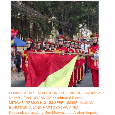
LOMBA GERAK JALAN PHBN KEC. TANJUNGANOM SMP
Negeri 1 TANJUNGANOM Kerahkan 8 Pleton
MiTIGASI RESIKO HUKUM SEBELUM MELAkUKAN
INVESTASI .ANANG HARTOY0 LAW FIRM
Kapolsek warujayeng Beri Motivasi dan Arahan kepada