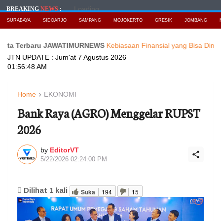
Loading...
BREAKING
NEWS
:
SURABAYA
SIDOARJO
SAMPANG
MOJOKERTO
GRESIK
JOMBANG
rbaru JAWATIMURNEWS
Kebiasaan Finansial yang Bisa Dimulai di Usia
JTN UPDATE :
Jum'at 7 Agustus 2026
01:56:50 AM
Home
EKONOMI
Bank Raya (AGRO) Menggelar RUPST
2026
by
EditorVT
5/22/2026 02:24:00 PM
Dilihat
1
kali
Suka
194
15