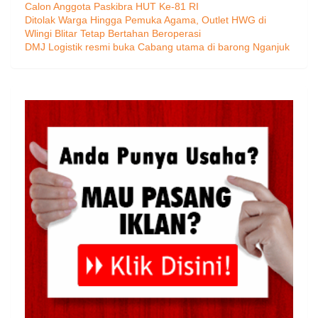
Calon Anggota Paskibra HUT Ke-81 RI
Ditolak Warga Hingga Pemuka Agama, Outlet HWG di
Wlingi Blitar Tetap Bertahan Beroperasi
DMJ Logistik resmi buka Cabang utama di barong Nganjuk