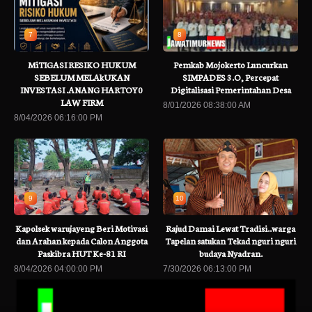
7
8
MiTIGASI RESIKO HUKUM
Pemkab Mojokerto Luncurkan
SEBELUM MELAkUKAN
SIMPADES 3.O, Percepat
INVESTASI .ANANG HARTOY0
Digitalisasi Pemerintahan Desa
LAW FIRM
8/01/2026 08:38:00 AM
8/04/2026 06:16:00 PM
9
10
Kapolsek warujayeng Beri Motivasi
Rajud Damai Lewat Tradisi..warga
dan Arahan kepada Calon Anggota
Tapelan satukan Tekad nguri nguri
Paskibra HUT Ke-81 RI
budaya Nyadran.
8/04/2026 04:00:00 PM
7/30/2026 06:13:00 PM