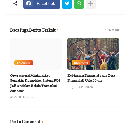
Facebook
Baca Juga Berita Terkait
View all
EKONOMI
EKONOMI
Operasional Minimarket
Kebiasaan Finansial yang Bisa
Semakin Kompleks, Sistem POS
Dimulai di Usia 20-an
Jadi Andalan Kelola Transaksi
August 06, 2026
dan Stok
August 07, 2026
Post a Comment