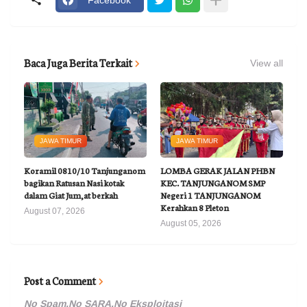
Baca Juga Berita Terkait
View all
JAWA TIMUR
JAWA TIMUR
Koramil 0810/10 Tanjunganom
LOMBA GERAK JALAN PHBN
bagikan Ratusan Nasi kotak
KEC. TANJUNGANOM SMP
dalam Giat Jum,at berkah
Negeri 1 TANJUNGANOM
Kerahkan 8 Pleton
August 07, 2026
August 05, 2026
Post a Comment
No Spam,No SARA,No Eksploitasi