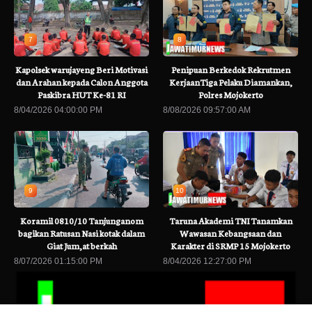
7
8
Kapolsek warujayeng Beri Motivasi
Penipuan Berkedok Rekrutmen
dan Arahan kepada Calon Anggota
KerjaanTiga Pelaku Diamankan,
Paskibra HUT Ke-81 RI
Polres Mojokerto
8/04/2026 04:00:00 PM
8/08/2026 09:57:00 AM
9
10
Koramil 0810/10 Tanjunganom
Taruna Akademi TNI Tanamkan
bagikan Ratusan Nasi kotak dalam
Wawasan Kebangsaan dan
Giat Jum,at berkah
Karakter di SRMP 15 Mojokerto
8/07/2026 01:15:00 PM
8/04/2026 12:27:00 PM