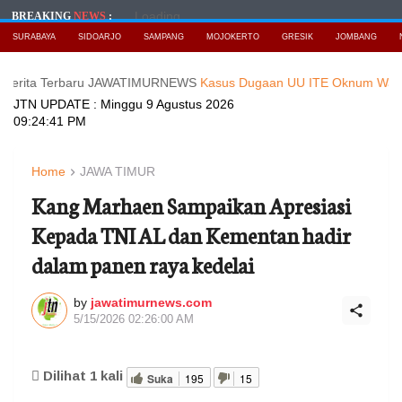
Loading...
BREAKING
NEWS
:
SURABAYA
SIDOARJO
SAMPANG
MOJOKERTO
GRESIK
JOMBANG
 Terbaru JAWATIMURNEWS
Kasus Dugaan UU ITE Oknum Wartawati, di 
JTN UPDATE :
Minggu 9 Agustus 2026
09:24:43 PM
Home
JAWA TIMUR
Kang Marhaen Sampaikan Apresiasi
Kepada TNI AL dan Kementan hadir
dalam panen raya kedelai
by
jawatimurnews.com
5/15/2026 02:26:00 AM
Dilihat
1
kali
Suka
195
15