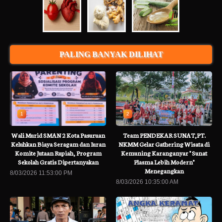
PALING BANYAK DILIHAT
1
2
Wali Murid SMAN 2 Kota Pasuruan
Team PENDEKAR SUNAT,PT.
Keluhkan Biaya Seragam dan Iuran
NKMM Gelar Gathering Wisata di
Komite Jutaan Rupiah, Program
Kemuning Karanganyar " Sunat
Sekolah Gratis Dipertanyakan
Plasma Lebih Modern"
Menegangkan
8/03/2026 11:53:00 PM
8/03/2026 10:35:00 AM