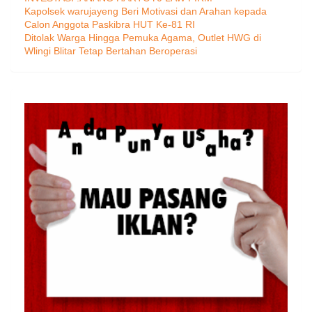
Kapolsek warujayeng Beri Motivasi dan Arahan kepada
Calon Anggota Paskibra HUT Ke-81 RI
Ditolak Warga Hingga Pemuka Agama, Outlet HWG di
Wlingi Blitar Tetap Bertahan Beroperasi