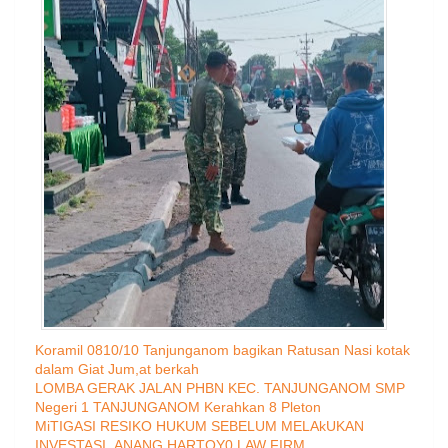
Koramil 0810/10 Tanjunganom bagikan Ratusan Nasi kotak
dalam Giat Jum,at berkah
LOMBA GERAK JALAN PHBN KEC. TANJUNGANOM SMP
Negeri 1 TANJUNGANOM Kerahkan 8 Pleton
MiTIGASI RESIKO HUKUM SEBELUM MELAkUKAN
INVESTASI .ANANG HARTOY0 LAW FIRM