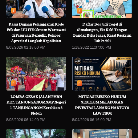
3
4
Kasus Dugaan Pelanggaran Kode
Daftar Bos Judi Togel di
Etik dan UU ITE Oknum Wartawati
Simalungun, Eks Kaki Tangan
di Pasuruan Bergulir, Pelapor
Bandar Buka Suara, Kasat Reskrim
Apresiasi Langkah Kepolisian
Tak Peduli
8/03/2026 02:18:00 PM
1/18/2022 11:37:00 PM
5
6
LOMBA GERAK JALAN PHBN
MiTIGASI RESIKO HUKUM
KEC. TANJUNGANOM SMP Negeri
SEBELUM MELAkUKAN
1 TANJUNGANOM Kerahkan 8
INVESTASI .ANANG HARTOY0
Pleton
LAW FIRM
8/05/2026 06:14:00 PM
8/04/2026 06:16:00 PM