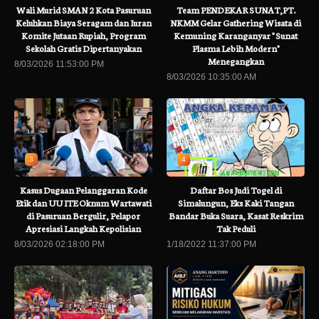
Wali Murid SMAN 2 Kota Pasuruan
Team PENDEKAR SUNAT,PT.
Keluhkan Biaya Seragam dan Iuran
NKMM Gelar Gathering Wisata di
Komite Jutaan Rupiah, Program
Kemuning Karanganyar " Sunat
Sekolah Gratis Dipertanyakan
Plasma Lebih Modern"
Menegangkan
8/03/2026 11:53:00 PM
8/03/2026 10:35:00 AM
3
4
Kasus Dugaan Pelanggaran Kode
Daftar Bos Judi Togel di
Etik dan UU ITE Oknum Wartawati
Simalungun, Eks Kaki Tangan
di Pasuruan Bergulir, Pelapor
Bandar Buka Suara, Kasat Reskrim
Apresiasi Langkah Kepolisian
Tak Peduli
8/03/2026 02:18:00 PM
1/18/2022 11:37:00 PM