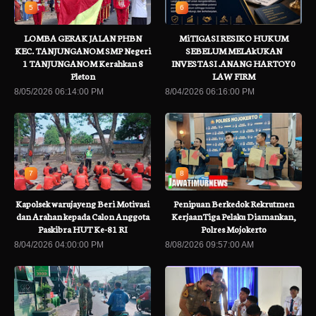
5
6
LOMBA GERAK JALAN PHBN
MiTIGASI RESIKO HUKUM
KEC. TANJUNGANOM SMP Negeri
SEBELUM MELAkUKAN
1 TANJUNGANOM Kerahkan 8
INVESTASI .ANANG HARTOY0
Pleton
LAW FIRM
8/05/2026 06:14:00 PM
8/04/2026 06:16:00 PM
7
8
Kapolsek warujayeng Beri Motivasi
Penipuan Berkedok Rekrutmen
dan Arahan kepada Calon Anggota
KerjaanTiga Pelaku Diamankan,
Paskibra HUT Ke-81 RI
Polres Mojokerto
8/04/2026 04:00:00 PM
8/08/2026 09:57:00 AM