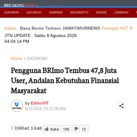
Loading...
BREAKING
NEWS
:
SURABAYA
SIDOARJO
SAMPANG
MOJOKERTO
GRESIK
JOMBANG
Baca Berita Terbaru JAWATIMURNEWS
Peringati HUT RI ke 81,PM
JTN UPDATE :
Sabtu 8 Agustus 2026
04:04:16 PM
Home
EKONOMI
Pengguna BRImo Tembus 47,8 Juta
User, Andalan Kebutuhan Finansial
Masyarakat
by
EditorVT
5/11/2026 10:21:00 AM
Dilihat
1
kali
Suka
195
15