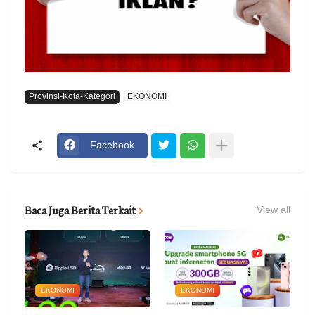
Provinsi-Kota-Kategori
EKONOMI
Facebook
Baca Juga Berita Terkait
View all
EKONOMI
EKONOMI