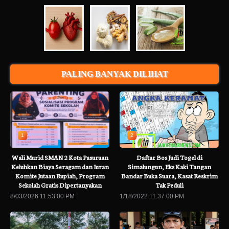
PALING BANYAK DILIHAT
1
2
Wali Murid SMAN 2 Kota Pasuruan
Daftar Bos Judi Togel di
Keluhkan Biaya Seragam dan Iuran
Simalungun, Eks Kaki Tangan
Komite Jutaan Rupiah, Program
Bandar Buka Suara, Kasat Reskrim
Sekolah Gratis Dipertanyakan
Tak Peduli
8/03/2026 11:53:00 PM
1/18/2022 11:37:00 PM