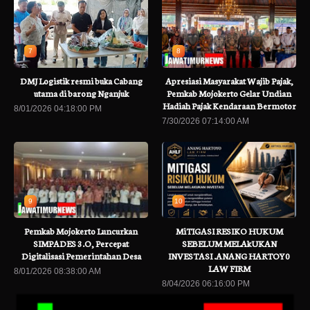
7
8
DMJ Logistik resmi buka Cabang
Apresiasi Masyarakat Wajib Pajak,
utama di barong Nganjuk
Pemkab Mojokerto Gelar Undian
Hadiah Pajak Kendaraan Bermotor
8/01/2026 04:18:00 PM
7/30/2026 07:14:00 AM
9
10
Pemkab Mojokerto Luncurkan
MiTIGASI RESIKO HUKUM
SIMPADES 3.O, Percepat
SEBELUM MELAkUKAN
Digitalisasi Pemerintahan Desa
INVESTASI .ANANG HARTOY0
LAW FIRM
8/01/2026 08:38:00 AM
8/04/2026 06:16:00 PM