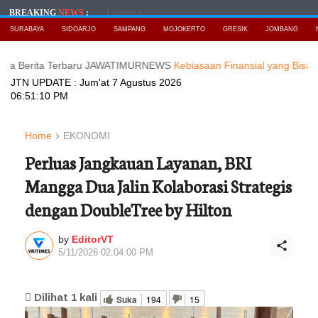
Loading...
BREAKING
NEWS
:
SURABAYA
SIDOARJO
SAMPANG
MOJOKERTO
GRESIK
JOMBANG
ita Terbaru JAWATIMURNEWS
Kebiasaan Finansial yang Bisa Dimulai di
JTN UPDATE :
Jum'at 7 Agustus 2026
06:51:12 PM
Home
EKONOMI
Perluas Jangkauan Layanan, BRI
Mangga Dua Jalin Kolaborasi Strategis
dengan DoubleTree by Hilton
by
EditorVT
5/11/2026 02:04:00 PM
Dilihat
1
kali
Suka
194
15