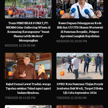
3
4
Team PENDEKAR SUNAT,PT.
Kasus Dugaan Pelanggaran Kode
NKMM Gelar Gathering Wisata di
Etik dan UU ITE Oknum Wartawati
Kemuning Karanganyar " Sunat
di Pasuruan Bergulir, Pelapor
Plasma Lebih Modern"
Apresiasi Langkah Kepolisian
Menegangkan
8/03/2026 02:18:00 PM
8/03/2026 10:35:00 AM
5
6
Rajud Damai Lewat Tradisi..warga
DPRD Kota Pasuruan Tinjau Proyek
Tapelan satukan Tekad nguri nguri
Jembatan Buk Wedi, Target Dibuka
budaya Nyadran.
Uji Coba September 2026
7/30/2026 06:13:00 PM
7/30/2026 11:20:00 AM