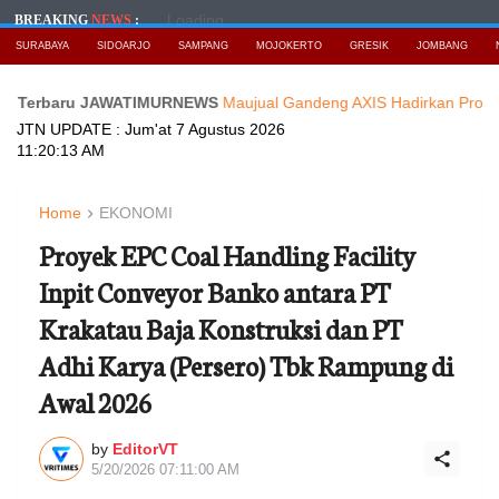
Loading...
BREAKING
NEWS
:
SURABAYA
SIDOARJO
SAMPANG
MOJOKERTO
GRESIK
JOMBANG
aru JAWATIMURNEWS
Maujual Gandeng AXIS Hadirkan Promo Smartp
JTN UPDATE :
Jum'at 7 Agustus 2026
11:20:15 AM
Home
EKONOMI
Proyek EPC Coal Handling Facility
Inpit Conveyor Banko antara PT
Krakatau Baja Konstruksi dan PT
Adhi Karya (Persero) Tbk Rampung di
Awal 2026
by
EditorVT
5/20/2026 07:11:00 AM