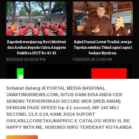
9
10
Kapolsek warujayeng Beri Motivasi
Rajud Damai Lewat Tradisi..warga
dan Arahan kepada Calon Anggota
Tapelan satukan Tekad nguri nguri
Paskibra HUT Ke-81 RI
budaya Nyadran.
8/04/2026 04:00:00 PM
7/30/2026 06:13:00 PM
Selamat datang di PORTAL MEDIA NASIONAL
JAWATIMURNEWS.COM, SITUS KAMI BISA ANDA CEK
SENDIRI TERVERIVIKASI SECURE WEB (WEB AMAN)
DENGAN PAGE SPEED lcp 4.1 second, INP 163 MILI
SECOND, CLS 0.19, KAMI JUGA SUPORT
 AXIS Hadirkan Promo Smartphone 5G Bekas dengan Bonus Kuota
B
OSS,KBLI,CORETAX,INAPROC E CATALOG VERSI VI, BE
Home|
Login|
Privacy|
Pedoman Siber|
Contact|
Tentang|
HAPPY WITH ME, HUBUNGI BIRO TERDEKAT KOTA ANDA
Produk|
Adv|
Mitra|
Staff Redaksi|
Redaksi|
| Design By Sonata
Abraham | @2019 All Right Reserved | Milad JTN Ke 4 | 27 April 2023 JTN Melangkah