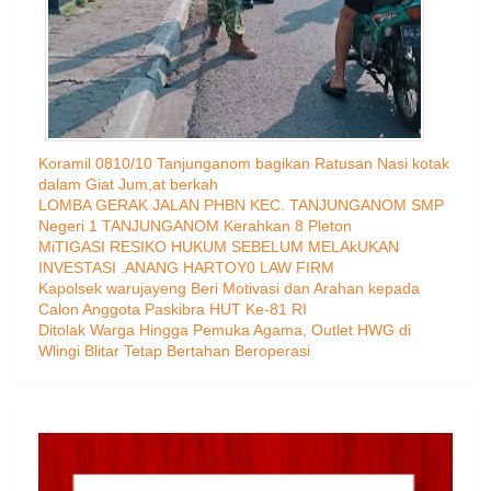
Koramil 0810/10 Tanjunganom bagikan Ratusan Nasi kotak
dalam Giat Jum,at berkah
LOMBA GERAK JALAN PHBN KEC. TANJUNGANOM SMP
Negeri 1 TANJUNGANOM Kerahkan 8 Pleton
MiTIGASI RESIKO HUKUM SEBELUM MELAkUKAN
INVESTASI .ANANG HARTOY0 LAW FIRM
Kapolsek warujayeng Beri Motivasi dan Arahan kepada
Calon Anggota Paskibra HUT Ke-81 RI
Ditolak Warga Hingga Pemuka Agama, Outlet HWG di
Wlingi Blitar Tetap Bertahan Beroperasi