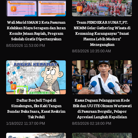
1
2
Wali Murid SMAN 2 Kota Pasuruan
Team PENDEKAR SUNAT,PT.
Keluhkan Biaya Seragam dan Iuran
NKMM Gelar Gathering Wisata di
Komite Jutaan Rupiah, Program
Kemuning Karanganyar " Sunat
Sekolah Gratis Dipertanyakan
Plasma Lebih Modern"
Menegangkan
8/03/2026 11:53:00 PM
8/03/2026 10:35:00 AM
3
4
Daftar Bos Judi Togel di
Kasus Dugaan Pelanggaran Kode
Simalungun, Eks Kaki Tangan
Etik dan UU ITE Oknum Wartawati
Bandar Buka Suara, Kasat Reskrim
di Pasuruan Bergulir, Pelapor
Tak Peduli
Apresiasi Langkah Kepolisian
1/18/2022 11:37:00 PM
8/03/2026 02:18:00 PM