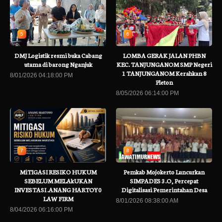
5
6
DMJ Logistik resmi buka Cabang
LOMBA GERAK JALAN PHBN
utama di barong Nganjuk
KEC. TANJUNGANOM SMP Negeri
1 TANJUNGANOM Kerahkan 8
8/01/2026 04:18:00 PM
Pleton
8/05/2026 06:14:00 PM
7
8
MiTIGASI RESIKO HUKUM
Pemkab Mojokerto Luncurkan
SEBELUM MELAkUKAN
SIMPADES 3.O, Percepat
INVESTASI .ANANG HARTOY0
Digitalisasi Pemerintahan Desa
LAW FIRM
8/01/2026 08:38:00 AM
8/04/2026 06:16:00 PM