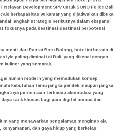
Nelayan Development SPV untuk SONO Felice Bali
scale berkapasitas 90 kamar yang dijadwalkan dibuka
andai langkah strategis berikutnya dalam ekspansi
t fokusnya pada destinasi-destinasi berpotensi
a menit dari Pantai Batu Bolong, hotel ini berada di
style paling diminati di Bali, yang dikenal dengan
am kuliner yang semarak.
bagai hunian modern yang memadukan konsep
menuhi kebutuhan tamu jangka pendek maupun jangka
ngkatnya permintaan terhadap akomodasi yang
n daya tarik khusus bagi para digital nomad dan
emium yang menawarkan pengalaman menginap ala
, kenyamanan, dan gaya hidup yang berkelas.