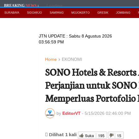
Loading...
BREAKING
NEWS
:
SURABAYA
SIDOARJO
SAMPANG
MOJOKERTO
GRESIK
JOMBANG
JTN UPDATE :
Sabtu 8 Agustus 2026
03:57:00 PM
Home
EKONOMI
SONO Hotels & Resorts
Perjanjian untuk SONO F
Memperluas Portofolio L
by
EditorVT
-
5/15/2026 02:46:00 PM
Dilihat
1
kali
Suka
195
15