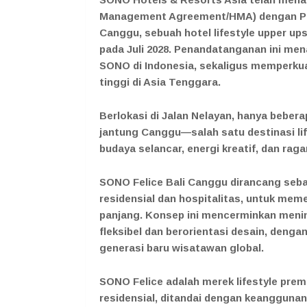
Management Agreement/HMA) dengan PT 
Canggu, sebuah hotel lifestyle upper up
pada Juli 2028. Penandatanganan ini men
SONO di Indonesia, sekaligus memperkua
tinggi di Asia Tenggara.
Berlokasi di Jalan Nelayan, hanya beberap
jantung Canggu—salah satu destinasi life
budaya selancar, energi kreatif, dan rag
SONO Felice Bali Canggu dirancang se
residensial dan hospitalitas, untuk me
panjang. Konsep ini mencerminkan meni
fleksibel dan berorientasi desain, denga
generasi baru wisatawan global.
SONO Felice adalah merek lifestyle pr
residensial, ditandai dengan keanggunan