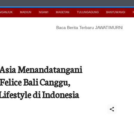
NGANJUK
MADIUN
NGAWI
MAGETAN
TULUNGAGUNG
BANYUWANGI
Baca Berita Terbaru JAWATIMURNEWS
Bidik K
 Asia Menandatangani
elice Bali Canggu,
ifestyle di Indonesia