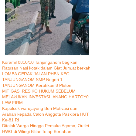
Koramil 0810/10 Tanjunganom bagikan
Ratusan Nasi kotak dalam Giat Jum,at berkah
LOMBA GERAK JALAN PHBN KEC.
TANJUNGANOM SMP Negeri 1
TANJUNGANOM Kerahkan 8 Pleton
MiTIGASI RESIKO HUKUM SEBELUM
MELAkUKAN INVESTASI .ANANG HARTOY0
LAW FIRM
Kapolsek warujayeng Beri Motivasi dan
Arahan kepada Calon Anggota Paskibra HUT
Ke-81 RI
Ditolak Warga Hingga Pemuka Agama, Outlet
HWG di Wlingi Blitar Tetap Bertahan