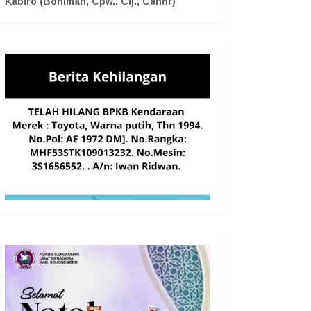
Kabiro (Boniman, Cpw., Cij., Cahnr)