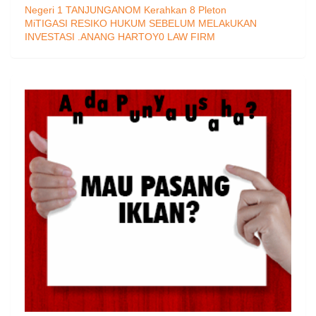
Negeri 1 TANJUNGANOM Kerahkan 8 Pleton
MiTIGASI RESIKO HUKUM SEBELUM MELAkUKAN
INVESTASI .ANANG HARTOY0 LAW FIRM