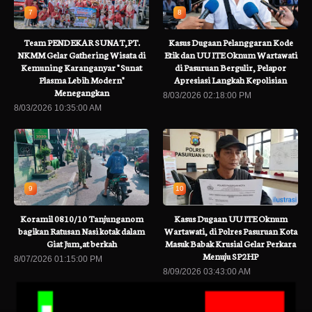
7
8
Team PENDEKAR SUNAT,PT.
Kasus Dugaan Pelanggaran Kode
NKMM Gelar Gathering Wisata di
Etik dan UU ITE Oknum Wartawati
Kemuning Karanganyar " Sunat
di Pasuruan Bergulir, Pelapor
Plasma Lebih Modern"
Apresiasi Langkah Kepolisian
Menegangkan
8/03/2026 02:18:00 PM
8/03/2026 10:35:00 AM
9
10
Koramil 0810/10 Tanjunganom
Kasus Dugaan UU ITE Oknum
bagikan Ratusan Nasi kotak dalam
Wartawati, di Polres Pasuruan Kota
Giat Jum,at berkah
Masuk Babak Krusial Gelar Perkara
Menuju SP2HP
8/07/2026 01:15:00 PM
8/09/2026 03:43:00 AM