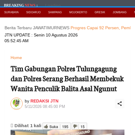
Loading...
BREAKING
NEWS
:
SURABAYA
SIDOARJO
SAMPANG
MOJOKERTO
GRESIK
JOMBANG
ta Terbaru JAWATIMURNEWS
Progres Capai 92 Persen, Pembangunan J
JTN UPDATE :
Senin 10 Agustus 2026
05:52:47 AM
Home
Tim Gabungan Polres Tulungagung
dan Polres Serang Berhasil Membekuk
Wanita Penculik Balita Asal Ngunut
by
REDAKSI JTN
5/11/2026 08:45:00 PM
Dilihat
1
kali
Suka
195
15