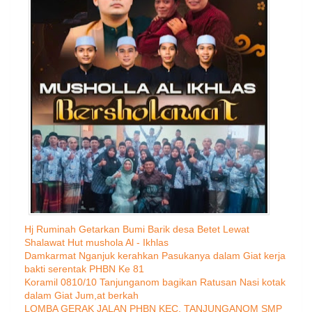
Hj Ruminah Getarkan Bumi Barik desa Betet Lewat
Shalawat Hut mushola Al - Ikhlas
Damkarmat Nganjuk kerahkan Pasukanya dalam Giat kerja
bakti serentak PHBN Ke 81
Koramil 0810/10 Tanjunganom bagikan Ratusan Nasi kotak
dalam Giat Jum,at berkah
LOMBA GERAK JALAN PHBN KEC. TANJUNGANOM SMP