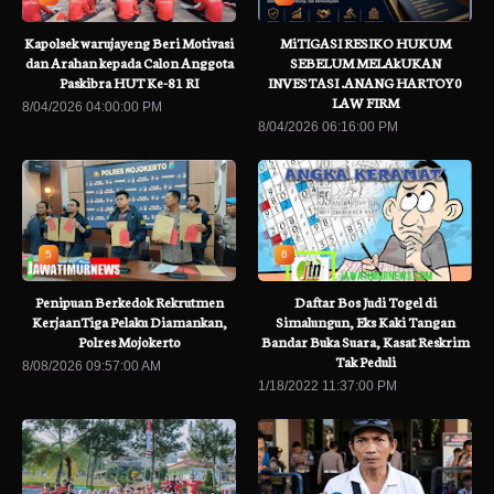
Kapolsek warujayeng Beri Motivasi
MiTIGASI RESIKO HUKUM
dan Arahan kepada Calon Anggota
SEBELUM MELAkUKAN
Paskibra HUT Ke-81 RI
INVESTASI .ANANG HARTOY0
LAW FIRM
8/04/2026 04:00:00 PM
8/04/2026 06:16:00 PM
5
6
Penipuan Berkedok Rekrutmen
Daftar Bos Judi Togel di
KerjaanTiga Pelaku Diamankan,
Simalungun, Eks Kaki Tangan
Polres Mojokerto
Bandar Buka Suara, Kasat Reskrim
Tak Peduli
8/08/2026 09:57:00 AM
1/18/2022 11:37:00 PM