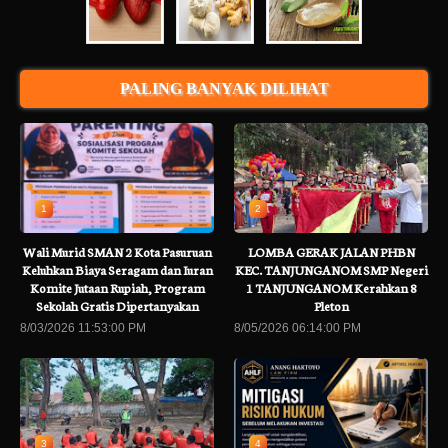
PALING BANYAK DILIHAT
1
2
Wali Murid SMAN 2 Kota Pasuruan
LOMBA GERAK JALAN PHBN
Keluhkan Biaya Seragam dan Iuran
KEC. TANJUNGANOM SMP Negeri
Komite Jutaan Rupiah, Program
1 TANJUNGANOM Kerahkan 8
Sekolah Gratis Dipertanyakan
Pleton
8/03/2026 11:53:00 PM
8/05/2026 06:14:00 PM
3
4