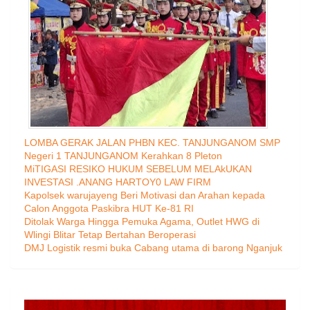
LOMBA GERAK JALAN PHBN KEC. TANJUNGANOM SMP
Negeri 1 TANJUNGANOM Kerahkan 8 Pleton
MiTIGASI RESIKO HUKUM SEBELUM MELAkUKAN
INVESTASI .ANANG HARTOY0 LAW FIRM
Kapolsek warujayeng Beri Motivasi dan Arahan kepada
Calon Anggota Paskibra HUT Ke-81 RI
Ditolak Warga Hingga Pemuka Agama, Outlet HWG di
Wlingi Blitar Tetap Bertahan Beroperasi
DMJ Logistik resmi buka Cabang utama di barong Nganjuk