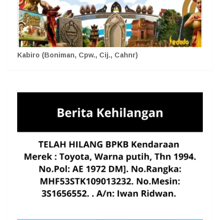
Kabiro (Boniman, Cpw., Cij., Cahnr)