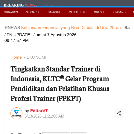
Loading...
BREAKING
NEWS
:
SURABAYA
SIDOARJO
SAMPANG
MOJOKERTO
GRESIK
JOMBANG
S
Kebiasaan Finansial yang Bisa Dimulai di Usia 20-an
Baca Berita 
JTN UPDATE :
Jum'at 7 Agustus 2026
09:47:59 PM
Home
EKONOMI
Tingkatkan Standar Trainer di
Indonesia, KLTC® Gelar Program
Pendidikan dan Pelatihan Khusus
Profesi Trainer (PPKPT)
by
EditorVT
5/13/2026 11:21:00 AM