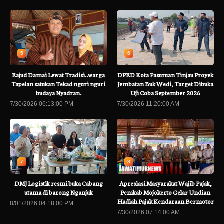
5
6
Rajud Damai Lewat Tradisi..warga
DPRD Kota Pasuruan Tinjau Proyek
Tapelan satukan Tekad nguri nguri
Jembatan Buk Wedi, Target Dibuka
budaya Nyadran.
Uji Coba September 2026
7/30/2026 06:13:00 PM
7/30/2026 11:20:00 AM
7
8
DMJ Logistik resmi buka Cabang
Apresiasi Masyarakat Wajib Pajak,
utama di barong Nganjuk
Pemkab Mojokerto Gelar Undian
Hadiah Pajak Kendaraan Bermotor
8/01/2026 04:18:00 PM
7/30/2026 07:14:00 AM