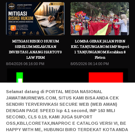
9
10
MiTIGASI RESIKO HUKUM
LOMBA GERAK JALAN PHBN
SEBELUM MELAkUKAN
KEC. TANJUNGANOM SMP Negeri
INVESTASI .ANANG HARTOY0
1 TANJUNGANOM Kerahkan 8
LAW FIRM
Pleton
8/04/2026 06:16:00 PM
8/05/2026 06:14:00 PM
Selamat datang di PORTAL MEDIA NASIONAL
JAWATIMURNEWS.COM, SITUS KAMI BISA ANDA CEK
SENDIRI TERVERIVIKASI SECURE WEB (WEB AMAN)
DENGAN PAGE SPEED lcp 4.1 second, INP 163 MILI
SECOND, CLS 0.19, KAMI JUGA SUPORT
al yang Bisa Dimulai di Usia 20-an
Baca Berita Terbaru
Mengusung 
OSS,KBLI,CORETAX,INAPROC E CATALOG VERSI VI, BE
Home|
Login|
Privacy|
Pedoman Siber|
Contact|
Tentang|
HAPPY WITH ME, HUBUNGI BIRO TERDEKAT KOTA ANDA
Produk|
Adv|
Mitra|
Staff Redaksi|
Redaksi|
| Design By Sonata