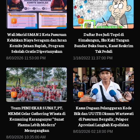
1
2
Wali Murid SMAN 2 Kota Pasuruan
Daftar Bos Judi Togel di
Keluhkan Biaya Seragam dan Iuran
Simalungun, Eks Kaki Tangan
Komite Jutaan Rupiah, Program
Bandar Buka Suara, Kasat Reskrim
Sekolah Gratis Dipertanyakan
Tak Peduli
8/03/2026 11:53:00 PM
1/18/2022 11:37:00 PM
3
4
Team PENDEKAR SUNAT,PT.
Kasus Dugaan Pelanggaran Kode
NKMM Gelar Gathering Wisata di
Etik dan UU ITE Oknum Wartawati
Kemuning Karanganyar " Sunat
di Pasuruan Bergulir, Pelapor
Plasma Lebih Modern"
Apresiasi Langkah Kepolisian
Menegangkan
8/03/2026 02:18:00 PM
8/03/2026 10:35:00 AM