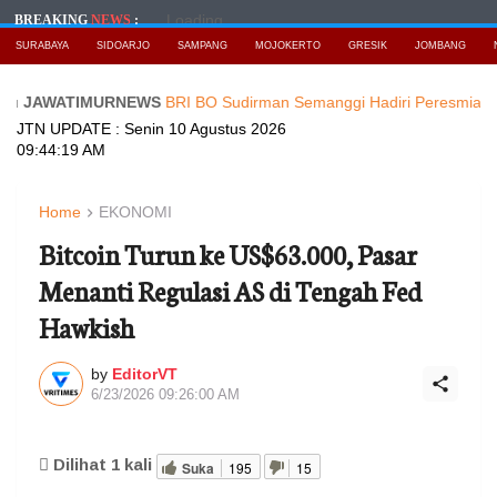
Loading...
BREAKING
NEWS
:
SURABAYA
SIDOARJO
SAMPANG
MOJOKERTO
GRESIK
JOMBANG
ATIMURNEWS
BRI BO Sudirman Semanggi Hadiri Peresmian Pembukaa
JTN UPDATE :
Senin 10 Agustus 2026
09:44:21 AM
Home
EKONOMI
Bitcoin Turun ke US$63.000, Pasar
Menanti Regulasi AS di Tengah Fed
Hawkish
by
EditorVT
6/23/2026 09:26:00 AM
Dilihat
1
kali
Suka
195
15