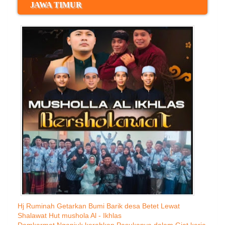
JAWA TIMUR
Hj Ruminah Getarkan Bumi Barik desa Betet Lewat
Shalawat Hut mushola Al - Ikhlas
Damkarmat Nganjuk kerahkan Pasukanya dalam Giat kerja