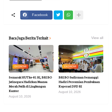
Facebook
Baca Juga Berita Terkait
View all
EKONOMI
EKONOMI
Semarak HUT ke-81 RI, BRI BO
BRI BO Sudirman Semanggi
Jatinegara Hadirkan Nuansa
Hadiri Peresmian Pembukaan
Merah Putih di Lingkungan
Koperasi DPD RI
Kantor
August 10, 2026
August 10, 2026