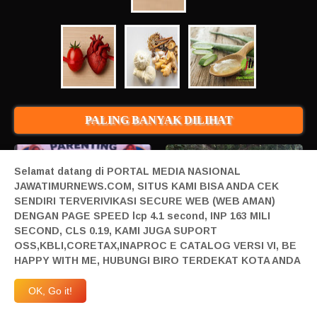
PALING BANYAK DILIHAT
Selamat datang di PORTAL MEDIA NASIONAL
JAWATIMURNEWS.COM, SITUS KAMI BISA ANDA CEK
SENDIRI TERVERIVIKASI SECURE WEB (WEB AMAN)
1
2
DENGAN PAGE SPEED lcp 4.1 second, INP 163 MILI
SECOND, CLS 0.19, KAMI JUGA SUPORT
Wali Murid SMAN 2 Kota Pasuruan
LOMBA GERAK JALAN PHBN
OSS,KBLI,CORETAX,INAPROC E CATALOG VERSI VI, BE
Keluhkan Biaya Seragam dan Iuran
KEC. TANJUNGANOM SMP Negeri
Komite Jutaan Rupiah, Program
1 TANJUNGANOM Kerahkan 8
HAPPY WITH ME, HUBUNGI BIRO TERDEKAT KOTA ANDA
Sekolah Gratis Dipertanyakan
Pleton
8/03/2026 11:53:00 PM
8/05/2026 06:14:00 PM
OK, Go it!