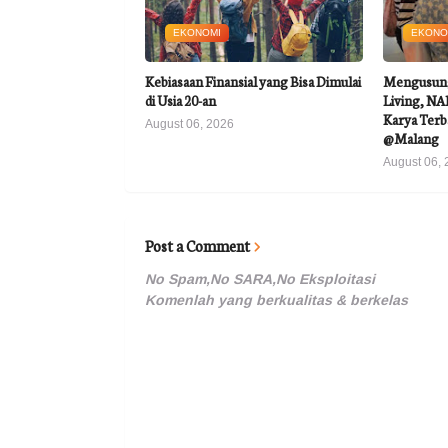
EKONOMI
EKONO
Kebiasaan Finansial yang Bisa Dimulai
Mengusung 
di Usia 20-an
Living, N
Karya Terb
August 06, 2026
@Malang
August 06, 
Post a Comment
No Spam,No SARA,No Eksploitasi
Komenlah yang berkualitas & berkelas