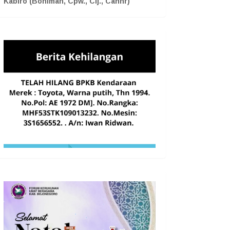
Kabiro (Boniman, Cpw., Cij., Cahnr)