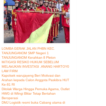
LOMBA GERAK JALAN PHBN KEC.
TANJUNGANOM SMP Negeri 1
TANJUNGANOM Kerahkan 8 Pleton
MiTIGASI RESIKO HUKUM SEBELUM
MELAkUKAN INVESTASI .ANANG HARTOY0
LAW FIRM
Kapolsek warujayeng Beri Motivasi dan
Arahan kepada Calon Anggota Paskibra HUT
Ke-81 RI
Ditolak Warga Hingga Pemuka Agama, Outlet
HWG di Wlingi Blitar Tetap Bertahan
Beroperasi
DMJ Logistik resmi buka Cabang utama di