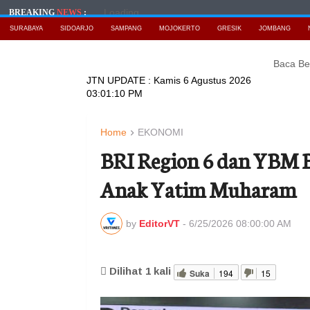
Loading...
BREAKING
NEWS
:
SURABAYA
SIDOARJO
SAMPANG
MOJOKERTO
GRESIK
JOMBANG
Baca Berita Te
JTN UPDATE :
Kamis 6 Agustus 2026
03:01:12 PM
Home
EKONOMI
BRI Region 6 dan YBM B
Anak Yatim Muharam
by
EditorVT
-
6/25/2026 08:00:00 AM
Dilihat
1
kali
Suka
194
15