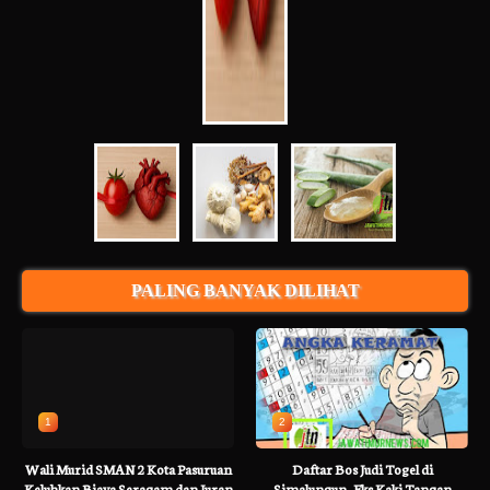
PALING BANYAK DILIHAT
1
2
Wali Murid SMAN 2 Kota Pasuruan
Daftar Bos Judi Togel di
Keluhkan Biaya Seragam dan Iuran
Simalungun, Eks Kaki Tangan