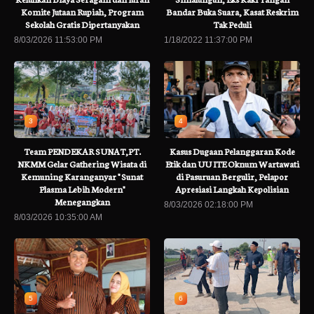
Komite Jutaan Rupiah, Program
Bandar Buka Suara, Kasat Reskrim
Sekolah Gratis Dipertanyakan
Tak Peduli
8/03/2026 11:53:00 PM
1/18/2022 11:37:00 PM
3
4
Team PENDEKAR SUNAT,PT.
Kasus Dugaan Pelanggaran Kode
NKMM Gelar Gathering Wisata di
Etik dan UU ITE Oknum Wartawati
Kemuning Karanganyar " Sunat
di Pasuruan Bergulir, Pelapor
Plasma Lebih Modern"
Apresiasi Langkah Kepolisian
Menegangkan
8/03/2026 02:18:00 PM
8/03/2026 10:35:00 AM
5
6