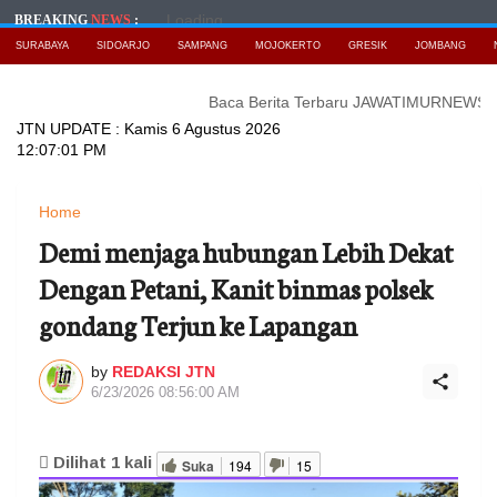
Loading...
BREAKING
NEWS
:
SURABAYA
SIDOARJO
SAMPANG
MOJOKERTO
GRESIK
JOMBANG
Baca Berita Terbaru JAWATIMURNEWS
Kebiasaan 
JTN UPDATE :
Kamis 6 Agustus 2026
12:07:03 PM
Home
Demi menjaga hubungan Lebih Dekat
Dengan Petani, Kanit binmas polsek
gondang Terjun ke Lapangan
by
REDAKSI JTN
6/23/2026 08:56:00 AM
Dilihat
1
kali
Suka
194
15