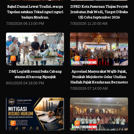
Rajud Damai Lewat Tradisi..warga
DPRD Kota Pasuruan Tinjau Proyek
Tapelan satukan Tekad nguri nguri
Jembatan Buk Wedi, Target Dibuka
budaya Nyadran.
Uji Coba September 2026
7/30/2026 06:13:00 PM
7/30/2026 11:20:00 AM
7
8
DMJ Logistik resmi buka Cabang
Apresiasi Masyarakat Wajib Pajak,
utama di barong Nganjuk
Pemkab Mojokerto Gelar Undian
Hadiah Pajak Kendaraan Bermotor
8/01/2026 04:18:00 PM
7/30/2026 07:14:00 AM
9
10