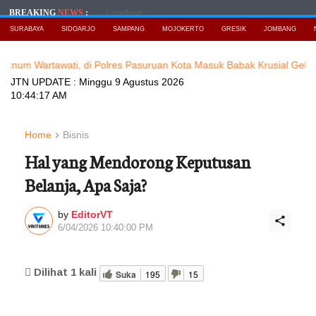
Loading...
BREAKING
NEWS
:
SURABAYA
SIDOARJO
SAMPANG
MOJOKERTO
GRESIK
JOMBANG
awati, di Polres Pasuruan Kota Masuk Babak Krusial Gelar Perkara
JTN UPDATE :
Minggu 9 Agustus 2026
10:44:19 AM
Home
Bisnis
Hal yang Mendorong Keputusan
Belanja, Apa Saja?
by
EditorVT
6/04/2026 10:40:00 PM
Dilihat
1
kali
Suka
195
15