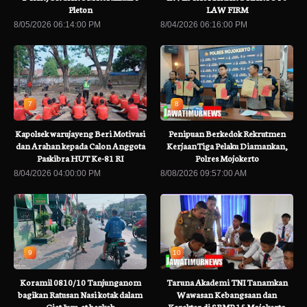
Pleton
LAW FIRM
8/05/2026 06:14:00 PM
8/04/2026 06:16:00 PM
7
8
Kapolsek warujayeng Beri Motivasi
Penipuan Berkedok Rekrutmen
dan Arahan kepada Calon Anggota
KerjaanTiga Pelaku Diamankan,
Paskibra HUT Ke-81 RI
Polres Mojokerto
8/04/2026 04:00:00 PM
8/08/2026 09:57:00 AM
9
10
Koramil 0810/10 Tanjunganom
Taruna Akademi TNI Tanamkan
bagikan Ratusan Nasi kotak dalam
Wawasan Kebangsaan dan
Giat Jum,at berkah
Karakter di SRMP 15 Mojokerto