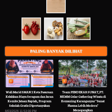
PALING BANYAK DILIHAT
1
2
Wali Murid SMAN 2 Kota Pasuruan
Team PENDEKAR SUNAT,PT.
Keluhkan Biaya Seragam dan Iuran
NKMM Gelar Gathering Wisata di
Komite Jutaan Rupiah, Program
Kemuning Karanganyar " Sunat
Sekolah Gratis Dipertanyakan
Plasma Lebih Modern"
Menegangkan
8/03/2026 11:53:00 PM