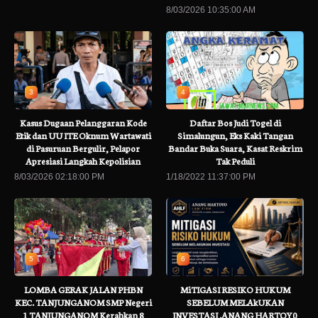
8/03/2026 10:35:00 AM
3
4
Kasus Dugaan Pelanggaran Kode
Daftar Bos Judi Togel di
Etik dan UU ITE Oknum Wartawati
Simalungun, Eks Kaki Tangan
di Pasuruan Bergulir, Pelapor
Bandar Buka Suara, Kasat Reskrim
Apresiasi Langkah Kepolisian
Tak Peduli
8/03/2026 02:18:00 PM
1/18/2022 11:37:00 PM
5
6
LOMBA GERAK JALAN PHBN
MiTIGASI RESIKO HUKUM
KEC. TANJUNGANOM SMP Negeri
SEBELUM MELAkUKAN
1 TANJUNGANOM Kerahkan 8
INVESTASI .ANANG HARTOY0