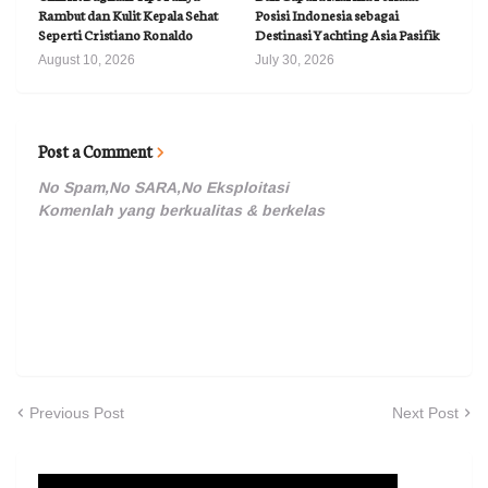
Rambut dan Kulit Kepala Sehat
Posisi Indonesia sebagai
Seperti Cristiano Ronaldo
Destinasi Yachting Asia Pasifik
August 10, 2026
July 30, 2026
Post a Comment
No Spam,No SARA,No Eksploitasi
Komenlah yang berkualitas & berkelas
Previous Post
Next Post