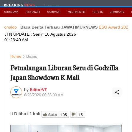
Loading...
BREAKING
NEWS
:
SURABAYA
SIDOARJO
SAMPANG
MOJOKERTO
GRESIK
JOMBANG
Baca Berita Terbaru JAWATIMURNEWS
ESG Award 2026 by KEHATI 
JTN UPDATE :
Senin 10 Agustus 2026
01:23:42 AM
Home
Bisnis
Petualangan Liburan Seru di Godzilla
Japan Showdown K Mall
by
EditorVT
6/26/2026 06:36:00 AM
Dilihat
1
kali
Suka
195
15