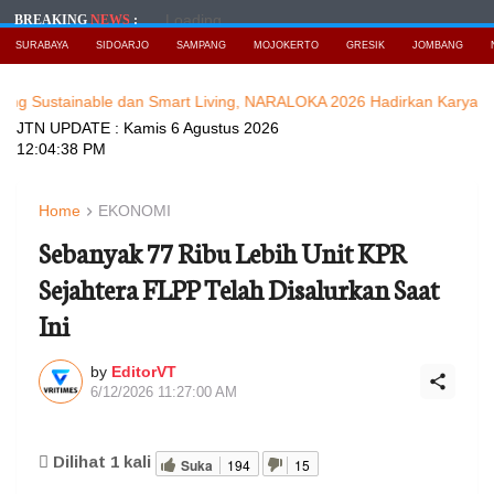
Loading...
BREAKING
NEWS
:
SURABAYA
SIDOARJO
SAMPANG
MOJOKERTO
GRESIK
JOMBANG
nable dan Smart Living, NARALOKA 2026 Hadirkan Karya Terbaik M
JTN UPDATE :
Kamis 6 Agustus 2026
12:04:40 PM
Home
EKONOMI
Sebanyak 77 Ribu Lebih Unit KPR
Sejahtera FLPP Telah Disalurkan Saat
Ini
by
EditorVT
6/12/2026 11:27:00 AM
Dilihat
1
kali
Suka
194
15