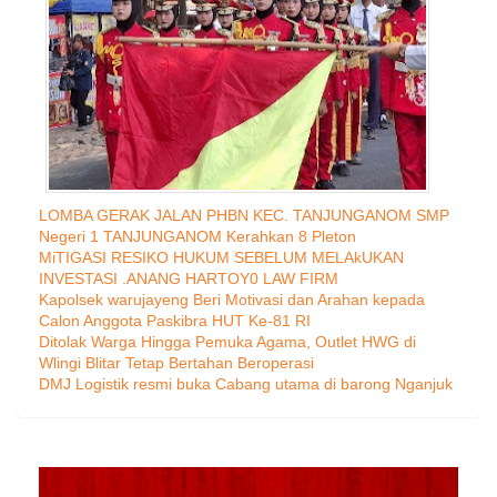
LOMBA GERAK JALAN PHBN KEC. TANJUNGANOM SMP
Negeri 1 TANJUNGANOM Kerahkan 8 Pleton
MiTIGASI RESIKO HUKUM SEBELUM MELAkUKAN
INVESTASI .ANANG HARTOY0 LAW FIRM
Kapolsek warujayeng Beri Motivasi dan Arahan kepada
Calon Anggota Paskibra HUT Ke-81 RI
Ditolak Warga Hingga Pemuka Agama, Outlet HWG di
Wlingi Blitar Tetap Bertahan Beroperasi
DMJ Logistik resmi buka Cabang utama di barong Nganjuk