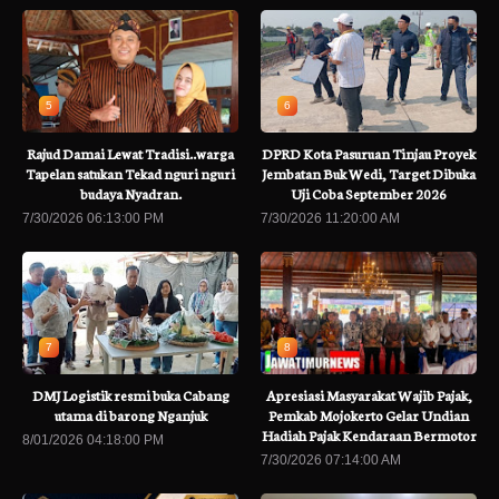
5
6
Rajud Damai Lewat Tradisi..warga
DPRD Kota Pasuruan Tinjau Proyek
Tapelan satukan Tekad nguri nguri
Jembatan Buk Wedi, Target Dibuka
budaya Nyadran.
Uji Coba September 2026
7/30/2026 06:13:00 PM
7/30/2026 11:20:00 AM
7
8
DMJ Logistik resmi buka Cabang
Apresiasi Masyarakat Wajib Pajak,
utama di barong Nganjuk
Pemkab Mojokerto Gelar Undian
Hadiah Pajak Kendaraan Bermotor
8/01/2026 04:18:00 PM
7/30/2026 07:14:00 AM