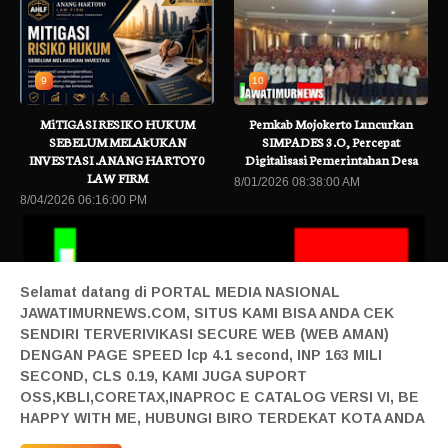
9
10
MiTIGASI RESIKO HUKUM
Pemkab Mojokerto Luncurkan
SEBELUM MELAkUKAN
SIMPADES 3.O, Percepat
INVESTASI .ANANG HARTOY0
Digitalisasi Pemerintahan Desa
LAW FIRM
8/01/2026 08:38:00 AM
8/04/2026 06:16:00 PM
Selamat datang di PORTAL MEDIA NASIONAL
JAWATIMURNEWS.COM, SITUS KAMI BISA ANDA CEK
SENDIRI TERVERIVIKASI SECURE WEB (WEB AMAN)
DENGAN PAGE SPEED lcp 4.1 second, INP 163 MILI
SECOND, CLS 0.19, KAMI JUGA SUPORT
26 Hadirkan Karya Terbaik Mahasiswa BINUS @Malang
Baca Berita 
OSS,KBLI,CORETAX,INAPROC E CATALOG VERSI VI, BE
Home|
Login|
Privacy|
Pedoman Siber|
Contact|
Tentang|
HAPPY WITH ME, HUBUNGI BIRO TERDEKAT KOTA ANDA
Produk|
Adv|
Mitra|
Staff Redaksi|
Redaksi|
| Design By Sonata
Abraham | @2019 All Right Reserved | Milad JTN Ke 4 | 27 April 2023 JTN Melangkah