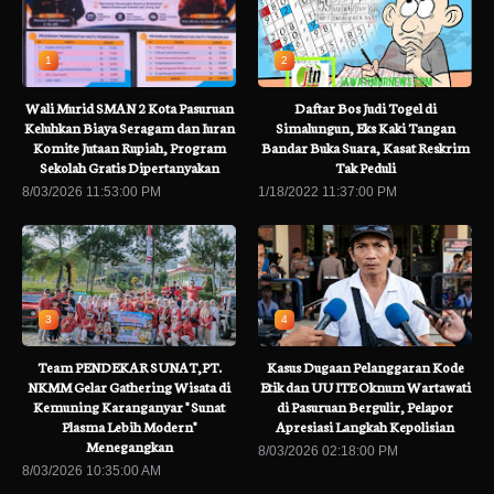
1
2
Wali Murid SMAN 2 Kota Pasuruan
Daftar Bos Judi Togel di
Keluhkan Biaya Seragam dan Iuran
Simalungun, Eks Kaki Tangan
Komite Jutaan Rupiah, Program
Bandar Buka Suara, Kasat Reskrim
Sekolah Gratis Dipertanyakan
Tak Peduli
8/03/2026 11:53:00 PM
1/18/2022 11:37:00 PM
3
4
Team PENDEKAR SUNAT,PT.
Kasus Dugaan Pelanggaran Kode
NKMM Gelar Gathering Wisata di
Etik dan UU ITE Oknum Wartawati
Kemuning Karanganyar " Sunat
di Pasuruan Bergulir, Pelapor
Plasma Lebih Modern"
Apresiasi Langkah Kepolisian
Menegangkan
8/03/2026 02:18:00 PM
8/03/2026 10:35:00 AM