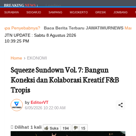
Loading...
BREAKING
NEWS
:
SURABAYA
SIDOARJO
SAMPANG
MOJOKERTO
GRESIK
JOMBANG
enyebabnya?
Baca Berita Terbaru JAWATIMURNEWS
Maujual Gande
JTN UPDATE :
Sabtu 8 Agustus 2026
10:39:27 PM
Home
EKONOMI
Squeeze Sundown Vol. 7: Bangun
Koneksi dan Kolaborasi Kreatif F&B
Tropis
by
EditorVT
6/05/2026 10:22:00 AM
Dilihat
1
kali
Suka
194
15