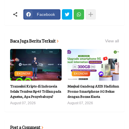
Facebook
Baca Juga Berita Terkait
View all
EKONOMI
EKONOMI
Transaksi Kripto di Indonesia
Maujual Gandeng AXIS Hadirkan
Selalu Tembus Rp45 Triliun pada
Promo Smartphone 5G Bekas
Agustus, Apa Penyebabnya?
dengan Bonus Kuota
August 07, 2026
August 07, 2026
Post a Comment