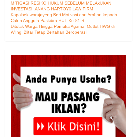
MiTIGASI RESIKO HUKUM SEBELUM MELAkUKAN
INVESTASI .ANANG HARTOY0 LAW FIRM
Kapolsek warujayeng Beri Motivasi dan Arahan kepada
Calon Anggota Paskibra HUT Ke-81 RI
Ditolak Warga Hingga Pemuka Agama, Outlet HWG di
Wlingi Blitar Tetap Bertahan Beroperasi