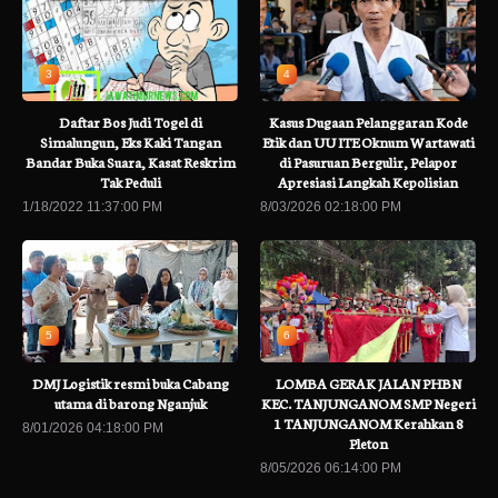
3
4
Daftar Bos Judi Togel di
Kasus Dugaan Pelanggaran Kode
Simalungun, Eks Kaki Tangan
Etik dan UU ITE Oknum Wartawati
Bandar Buka Suara, Kasat Reskrim
di Pasuruan Bergulir, Pelapor
Tak Peduli
Apresiasi Langkah Kepolisian
1/18/2022 11:37:00 PM
8/03/2026 02:18:00 PM
5
6
DMJ Logistik resmi buka Cabang
LOMBA GERAK JALAN PHBN
utama di barong Nganjuk
KEC. TANJUNGANOM SMP Negeri
1 TANJUNGANOM Kerahkan 8
8/01/2026 04:18:00 PM
Pleton
8/05/2026 06:14:00 PM