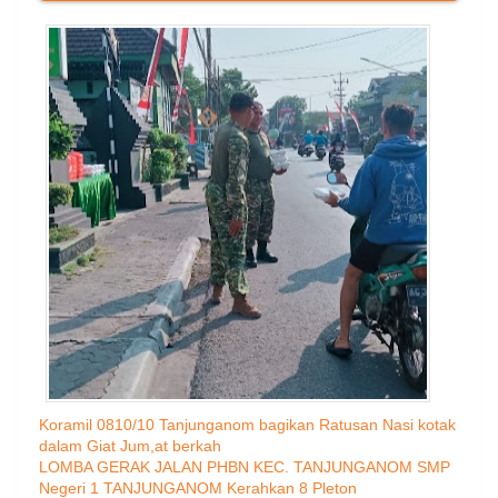
Koramil 0810/10 Tanjunganom bagikan Ratusan Nasi kotak
dalam Giat Jum,at berkah
LOMBA GERAK JALAN PHBN KEC. TANJUNGANOM SMP
Negeri 1 TANJUNGANOM Kerahkan 8 Pleton