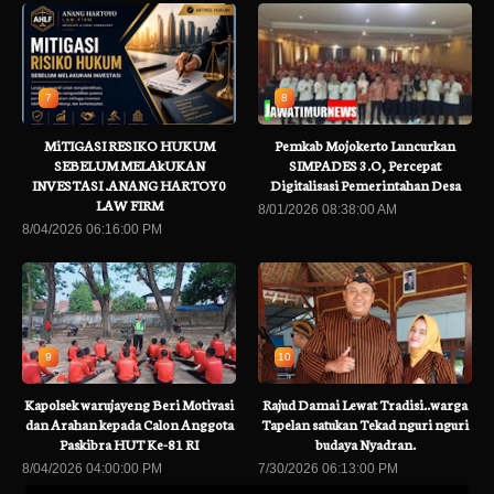
7
8
MiTIGASI RESIKO HUKUM
Pemkab Mojokerto Luncurkan
SEBELUM MELAkUKAN
SIMPADES 3.O, Percepat
INVESTASI .ANANG HARTOY0
Digitalisasi Pemerintahan Desa
LAW FIRM
8/01/2026 08:38:00 AM
8/04/2026 06:16:00 PM
9
10
Kapolsek warujayeng Beri Motivasi
Rajud Damai Lewat Tradisi..warga
dan Arahan kepada Calon Anggota
Tapelan satukan Tekad nguri nguri
Paskibra HUT Ke-81 RI
budaya Nyadran.
8/04/2026 04:00:00 PM
7/30/2026 06:13:00 PM