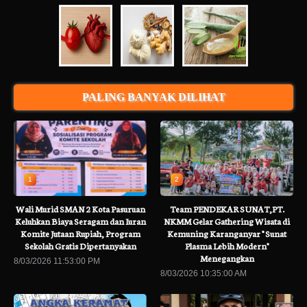
PALING BANYAK DILIHAT
1
2
Wali Murid SMAN 2 Kota Pasuruan
Team PENDEKAR SUNAT,PT.
Keluhkan Biaya Seragam dan Iuran
NKMM Gelar Gathering Wisata di
Komite Jutaan Rupiah, Program
Kemuning Karanganyar " Sunat
Sekolah Gratis Dipertanyakan
Plasma Lebih Modern"
Menegangkan
8/03/2026 11:53:00 PM
8/03/2026 10:35:00 AM