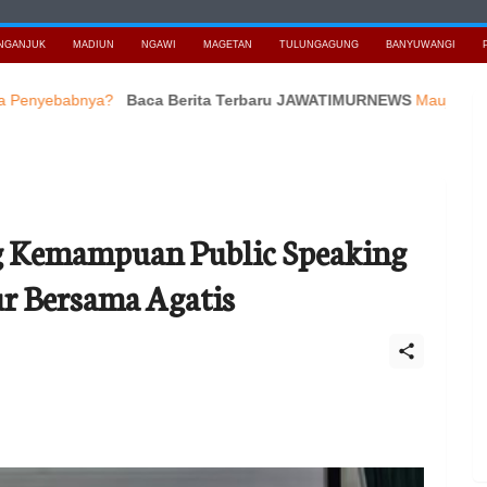
NGANJUK
MADIUN
NGAWI
MAGETAN
TULUNGAGUNG
BANYUWANGI
ebabnya?
Baca Berita Terbaru JAWATIMURNEWS
Maujual Gandeng 
g Kemampuan Public Speaking
ur Bersama Agatis