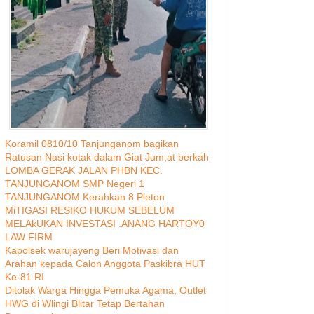
Koramil 0810/10 Tanjunganom bagikan
Ratusan Nasi kotak dalam Giat Jum,at berkah
LOMBA GERAK JALAN PHBN KEC.
TANJUNGANOM SMP Negeri 1
TANJUNGANOM Kerahkan 8 Pleton
MiTIGASI RESIKO HUKUM SEBELUM
MELAkUKAN INVESTASI .ANANG HARTOY0
LAW FIRM
Kapolsek warujayeng Beri Motivasi dan
Arahan kepada Calon Anggota Paskibra HUT
Ke-81 RI
Ditolak Warga Hingga Pemuka Agama, Outlet
HWG di Wlingi Blitar Tetap Bertahan