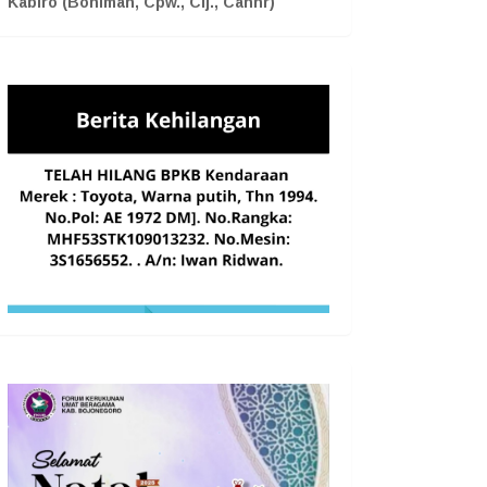
Kabiro (Boniman, Cpw., Cij., Cahnr)