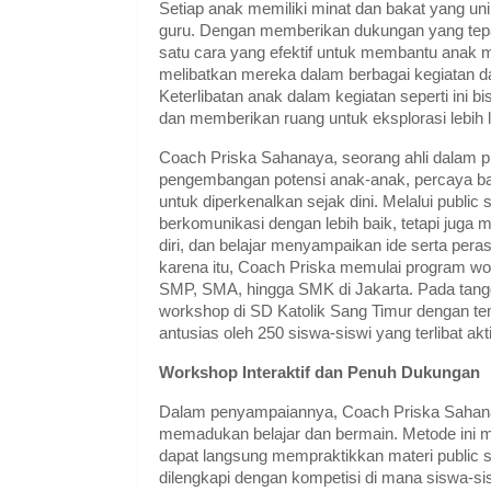
Setiap anak memiliki minat dan bakat yang uni
guru. Dengan memberikan dukungan yang tepat
satu cara yang efektif untuk membantu anak 
melibatkan mereka dalam berbagai kegiatan dan
Keterlibatan anak dalam kegiatan seperti ini 
dan memberikan ruang untuk eksplorasi lebih l
Coach Priska Sahanaya, seorang ahli dalam pu
pengembangan potensi anak-anak, percaya b
untuk diperkenalkan sejak dini. Melalui public
berkomunikasi dengan lebih baik, tetapi jug
diri, dan belajar menyampaikan ide serta pera
karena itu, Coach Priska memulai program wor
SMP, SMA, hingga SMK di Jakarta. Pada tang
workshop di SD Katolik Sang Timur dengan te
antusias oleh 250 siswa-siswi yang terlibat ak
Workshop Interaktif dan Penuh Dukungan
Dalam penyampaiannya, Coach Priska Sahana
memadukan belajar dan bermain. Metode ini m
dapat langsung mempraktikkan materi public sp
dilengkapi dengan kompetisi di mana siswa-sisw