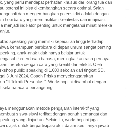
k, yang perlu mendapat perhatian khusus dari orang tua dan
, potensi ini bisa dikembangkan secara optimal. Salah
mengenali dan mengembangkan potensi diri adalah dengan
 hobi baru yang memfasilitasi kreativitas dan imajinasi.
bisa menjadi indikator penting untuk mengetahui minat mereka
anjut.
blic speaking yang memiliki kepedulian tinggi terhadap
ahwa kemampuan berbicara di depan umum sangat penting
 speaking, anak-anak tidak hanya belajar untuk
a mengasah kecerdasan bahasa, meningkatkan rasa percaya
saan mereka dengan cara yang kreatif dan efektif. Oleh
kshop public speaking di 1.000 sekolah dari tingkat SD,
gal 3 Juni 2024, Coach Priska menyelenggarakan
ma "4 Teknik Presentasi". Workshop ini disambut dengan
tif selama acara berlangsung.
ya menggunakan metode pengajaran interaktif yang
embuat siswa-siswi terlibat dengan penuh semangat dan
eaking yang diajarkan. Selain itu, workshop ini juga
i diajak untuk berpartisipasi aktif dalam sesi tanya jawab