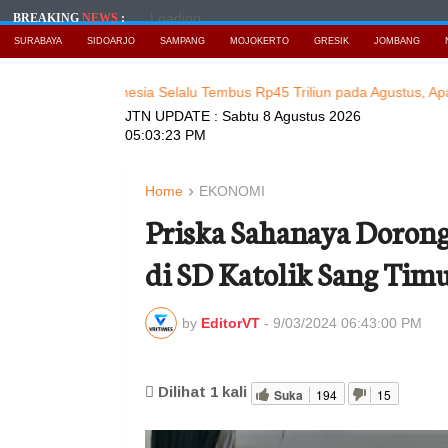
Loading...
BREAKING
NEWS
:
SURABAYA
SIDOARJO
SAMPANG
MOJOKERTO
GRESIK
JOMBANG
ipto di Indonesia Selalu Tembus Rp45 Triliun pada Agustus, Apa Peny
JTN UPDATE :
Sabtu 8 Agustus 2026
05:03:24 PM
Home
EKONOMI
Priska Sahanaya Doron
di SD Katolik Sang Tim
by
EditorVT
-
9/03/2024 06:43:00 PM
Dilihat
1
kali
Suka
194
15