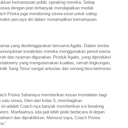
njukkan kemampuan public speaking mereka. Setiap
ara, siswa dengan poin terbanyak mendapatkan medali
oach Priska juga mendorong siswa-siswi untuk saling
emakin percaya diri dalam menampilkan kemampuan
warnai yang diselenggarakan bersama Agatis. Dalam lomba
 menunjukkan kreativitas mereka menggunakan pensil warna
cerah dan nyaman digunakan. Produk Agatis, yang diproduksi
d stationery yang mengutamakan kualitas, ramah lingkungan,
tolik Sang Timur sangat antusias dan senang bisa berkreasi
ach Priska Sahanaya memberikan kesan mendalam bagi
h satu siswa, Glen dari kelas 5, membagikan
i ini adalah Coach-nya banyak memberikan ice breaking
ers. Manfaatnya, kita jadi lebih pede berbicara di depan
ahami dan dipraktikkan. Menurut saya, Coach Priska
ya."