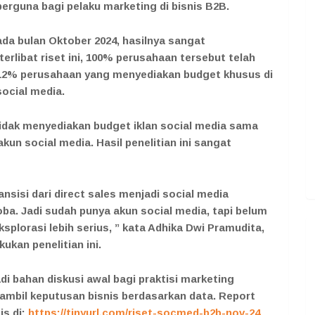
rguna bagi pelaku marketing di bisnis B2B.
ada bulan Oktober 2024, hasilnya sangat
erlibat riset ini, 100% perusahaan tersebut telah
 12% perusahaan yang menyediakan budget khusus di
ocial media.
idak menyediakan budget iklan social media sama
kun social media. Hasil penelitian ini sangat
nsisi dari direct sales menjadi social media
ba. Jadi sudah punya akun social media, tapi belum
plorasi lebih serius, ” kata Adhika Dwi Pramudita,
ukan penelitian ini.
adi bahan diskusi awal bagi praktisi marketing
ambil keputusan bisnis berdasarkan data. Report
is di:
https://tinyurl.com/riset-socmed-b2b-nov-24