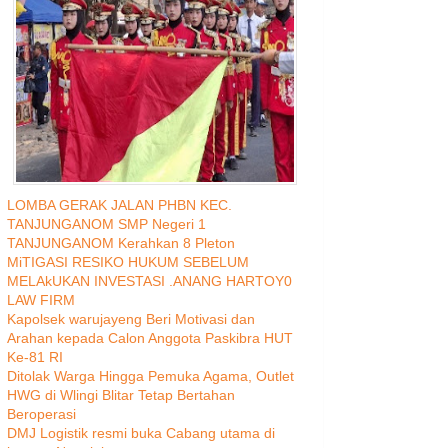
LOMBA GERAK JALAN PHBN KEC.
TANJUNGANOM SMP Negeri 1
TANJUNGANOM Kerahkan 8 Pleton
MiTIGASI RESIKO HUKUM SEBELUM
MELAkUKAN INVESTASI .ANANG HARTOY0
LAW FIRM
Kapolsek warujayeng Beri Motivasi dan
Arahan kepada Calon Anggota Paskibra HUT
Ke-81 RI
Ditolak Warga Hingga Pemuka Agama, Outlet
HWG di Wlingi Blitar Tetap Bertahan
Beroperasi
DMJ Logistik resmi buka Cabang utama di