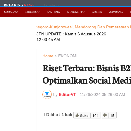
Loading...
BREAKING
NEWS
:
SURABAYA
SIDOARJO
SAMPANG
MOJOKERTO
GRESIK
JOMBANG
Jalan Watesnegoro-Kunjorowesi, Mendorong Dan Pemerataan Ekonom
JTN UPDATE :
Kamis 6 Agustus 2026
12:03:46 AM
Home
EKONOMI
Riset Terbaru: Bisnis B
Optimalkan Social Med
by
EditorVT
-
11/26/2024 05:26:00 AM
Dilihat
1
kali
Suka
194
15