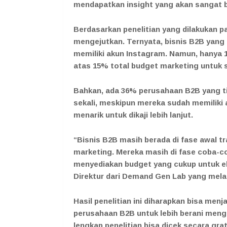
mendapatkan insight yang akan sangat be
Berdasarkan penelitian yang dilakukan p
mengejutkan. Ternyata, bisnis B2B yang t
memiliki akun Instagram. Namun, hanya
atas 15% total budget marketing untuk s
Bahkan, ada 36% perusahaan B2B yang t
sekali, meskipun mereka sudah memiliki a
menarik untuk dikaji lebih lanjut.
“Bisnis B2B masih berada di fase awal tra
marketing. Mereka masih di fase coba-co
menyediakan budget yang cukup untuk eks
Direktur dari Demand Gen Lab yang melak
Hasil penelitian ini diharapkan bisa menj
perusahaan B2B untuk lebih berani meng
lengkap penelitian bisa dicek secara grat