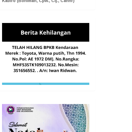
Kabiro (Boniman, Cpw., Cij., Cahnr)