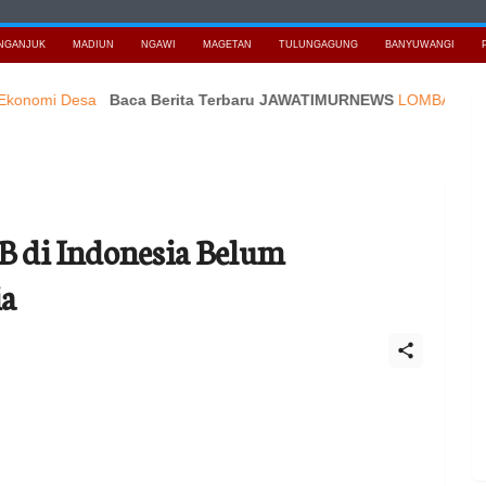
NGANJUK
MADIUN
NGAWI
MAGETAN
TULUNGAGUNG
BANYUWANGI
i Desa
Baca Berita Terbaru JAWATIMURNEWS
LOMBA GERAK JALA
2B di Indonesia Belum
ia