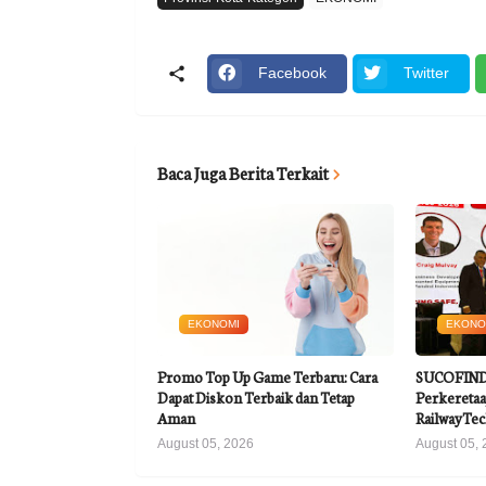
Facebook
Twitter
Baca Juga Berita Terkait
EKONOMI
EKONO
Promo Top Up Game Terbaru: Cara
SUCOFINDO
Dapat Diskon Terbaik dan Tetap
Perkeretaap
Aman
RailwayTec
August 05, 2026
August 05, 